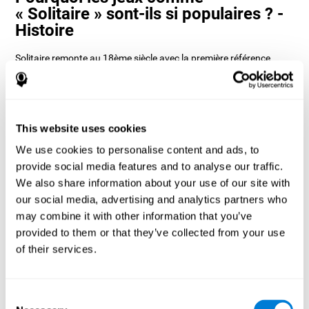
« Solitaire » sont-ils si populaires ? -
Histoire
Solitaire remonte au 18ème siècle avec la première référence
dans un livre allemand appelé Das neue Königliche L'Hombre-Spiel
de 1783. Dans cette référence, il semble qu'il s'agissait d'un jeu de
cartes compétitif, cependant, il semble en fait que le jeu soit
originaire de Suède car il existe de nombreux livres sur les jeux de
patience du 19ème siècle qui font référence au solitaire.
This website uses cookies
Il existe de nombreuses formes de Solitaire, la plus classique
We use cookies to personalise content and ads, to
s'appelle Klondike et c'est celle utilisée dans les versions
ordinateur et mobile. CogniFit, voyant qu'il s'agit d'un jeu avec
provide social media features and to analyse our traffic.
tant d'histoire et de polyvalence, a décidé de créer un jeu
We also share information about your use of our site with
classique avec des touches spéciales pour entraîner diverses
our social media, advertising and analytics partners who
compétences cognitives telles que la mémoire à court terme, la
planification et la surveillance.
may combine it with other information that you’ve
Comment le jeu d'esprit « Solitaire »
provided to them or that they’ve collected from your use
améliore-t-il mes capacités
of their services.
cognitives ?
Consent
Jouer à plusieurs reprises et s'entraîner régulièrement avec le