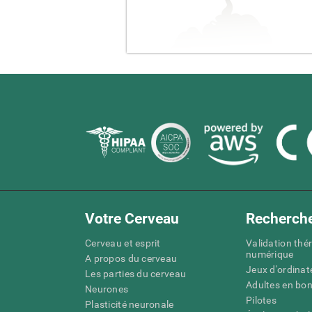
Votre Cerveau
Recherch
Cerveau et esprit
Validation thé
numérique
A propos du cerveau
Jeux d'ordinat
Les parties du cerveau
Adultes en bo
Neurones
Pilotes
Plasticité neuronale