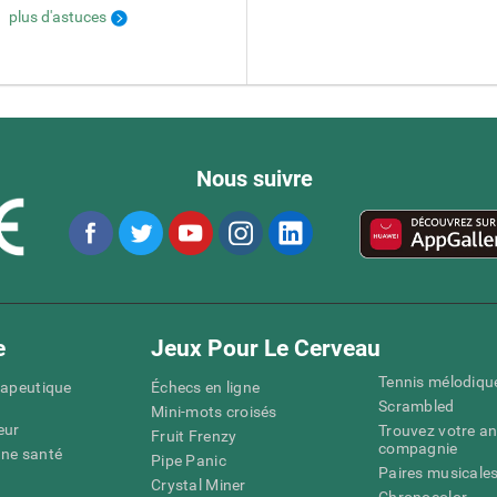
plus d'astuces
Nous suivre
e
Jeux Pour Le Cerveau
Tennis mélodiqu
rapeutique
Échecs en ligne
Scrambled
Mini-mots croisés
eur
Trouvez votre an
Fruit Frenzy
compagnie
nne santé
Pipe Panic
Paires musicale
Crystal Miner
Chronocolor