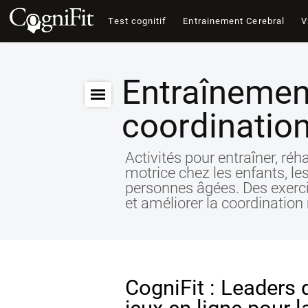
Test cognitif
Entrainement Cerebral
V
Entraînemen
coordination
Activités pour entraîner, réha
motrice chez les enfants, les
personnes âgées. Des exercic
et améliorer la coordination m
CogniFit : Leaders 