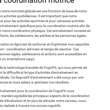
la coordination motrice
e notre motricité globale est une fonction de base de notre
os activités quotidiennes. Il est important que notre
ut pour les activités sportives et pour certaines activités
entraînement spécifique pour la coordination motrice afin de
orer notre coordination physique. Cet entraînement consiste en
fants, les adolescents, les adultes et les personnes âgées.
ination en ligne est de renforcer et d'optimiser nos capacités
ion : coordination œil-main et temps de réaction. Ces
rsonnes âgées, adolescents et enfants sont accessibles en
 et un smartphone (app).
de la technologie brevetée de CogniFit, qui nous permet de
a difficulté et le type d'activités d'entraînement en
viduels. Ce dispositif d'entraînement a été conçu par une
ences et nous aidera à optimiser nos résultats.
ntraînement pour la coordination de CogniFit nous
e manière agréable les principaux aspects de la coordination
ités d'évaluation et en plus de stimuler notre cerveau, nous
s réalisés à travers nos scores cognitifs.