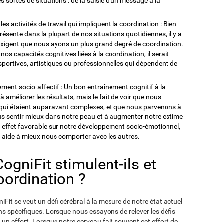
sortes de situations : de la saisie d'un message à la
s activités de travail qui impliquent la coordination : Bien
résente dans la plupart de nos situations quotidiennes, il y a
 exigent que nous ayons un plus grand degré de coordination.
nos capacités cognitives liées à la coordination, il serait
sportives, artistiques ou professionnelles qui dépendent de
pement socio-affectif : Un bon entraînement cognitif à la
améliorer les résultats, mais le fait de voir que nous
qui étaient auparavant complexes, et que nous parvenons à
ous sentir mieux dans notre peau et à augmenter notre estime
un effet favorable sur notre développement socio-émotionnel,
s aide à mieux nous comporter avec les autres.
gniFit stimulent-ils et
oordination ?
Fit se veut un défi cérébral à la mesure de notre état actuel
ns spécifiques. Lorsque nous essayons de relever les défis
e un effort. Lorsque notre cerveau fait souvent cet effort de