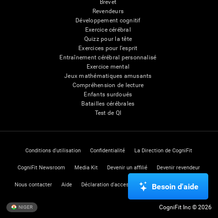
Brevet
Revendeurs
Développement cognitif
Exercice cérébral
Quizz pour la tête
Exercices pour l'esprit
Entraînement cérébral personnalisé
Exercice mental
Jeux mathématiques amusants
Compréhension de lecture
Enfants surdoués
Batailles cérébrales
Test de QI
Conditions d'utilisation
Confidentialité
La Direction de CogniFit
CogniFit Newsroom
Media Kit
Devenir un affilié
Devenir revendeur
Nous contacter
Aide
Déclaration d'accessibilité
Centre de Confiance
Besoin d'aide
CogniFit Inc © 2026
NIGER