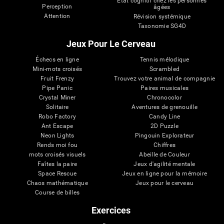
État cognitif chez les personnes
Perception
âgées
Attention
Révision systémique
Taxonomie SG4D
Jeux Pour Le Cerveau
Échecs en ligne
Tennis mélodique
Mini-mots croisés
Scrambled
Fruit Frenzy
Trouvez votre animal de compagnie
Pipe Panic
Paires musicales
Crystal Miner
Chronocolor
Solitaire
Aventures de grenouille
Robo Factory
Candy Line
Ant Escape
2D Puzzle
Neon Lights
Pingouin Explorateur
Rends moi fou
Chiffres
mots croisés visuels
Abeille de Couleur
Faîtes la paire
Jeux d'agilité mentale
Space Rescue
Jeux en ligne pour la mémoire
Chaos mathématique
Jeux pour le cerveau
Course de billes
Exercices