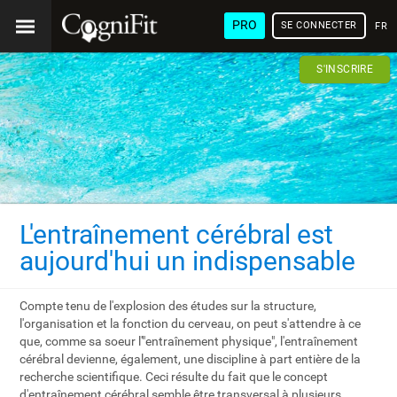
PRO
SE CONNECTER
FRA
S'INSCRIRE
L'entraînement cérébral est
aujourd'hui un indispensable
Compte tenu de l'explosion des études sur la structure,
l'organisation et la fonction du cerveau, on peut s'attendre à ce
que, comme sa soeur l'"entraînement physique", l'entraînement
cérébral devienne, également, une discipline à part entière de la
recherche scientifique. Ceci résulte du fait que le concept
d'entraînement cérébral semble être transversal à plusieurs