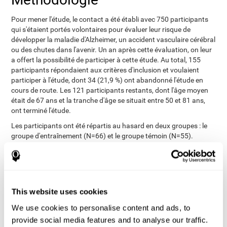
Pour mener l'étude, le contact a été établi avec 750 participants
qui s'étaient portés volontaires pour évaluer leur risque de
développer la maladie d'Alzheimer, un accident vasculaire cérébral
ou des chutes dans l'avenir. Un an après cette évaluation, on leur
a offert la possibilité de participer à cette étude. Au total, 155
participants répondaient aux critères d'inclusion et voulaient
participer à l'étude, dont 34 (21,9 %) ont abandonné l'étude en
cours de route. Les 121 participants restants, dont l'âge moyen
était de 67 ans et la tranche d'âge se situait entre 50 et 81 ans,
ont terminé l'étude.
Les participants ont été répartis au hasard en deux groupes : le
groupe d'entraînement (N=66) et le groupe témoin (N=55).
L'évaluation NexA a été appliquée aux deux groupes au début et à
la fin de l'étude. Le groupe expérimental a mené 24 séances
d'entraînement CogniFit (séances de 20 minutes, tous les 2 ou 3
jours) pendant 3 mois. Au lieu de cela, le groupe témoin a reçu un
CD contenant une sélection de jeux vidéo d'une durée similaire à
This website uses cookies
celle de CogniFit.
We use cookies to personalise content and ads, to
L'évaluation NexAde est un logiciel standardisé, validé et
provide social media features and to analyse our traffic.
fiable, pour la détection précoce de la maladie d'Alzheimer. Il