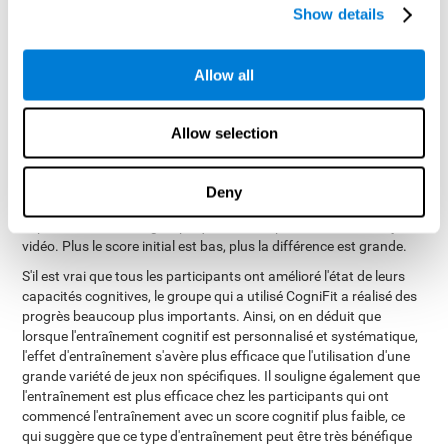
rendement dans la plupart des capacités cognitives mesurées.
Show details
Cependant, le groupe utilisant CogniFit a considérablement
amélioré toutes les capacités cognitives mesurées. De plus, ce
même groupe a également montré dans 4 des capacités
Allow all
cognitives mesurées une amélioration significativement
supérieure à celle du groupe témoin. Ces quatre capacités
cognitives étaient : attention concentrée (P<.0001),
Allow selection
apprentissage visuel-spatial (P<.001), mémoire à court terme
(P<.01) et flexibilité cognitive (P<.01). L'analyse régressive des
évaluations indique que, lorsque le score initial était faible,
Deny
l'amélioration dans le groupe qui avait utilisé CogniFit était
supérieure à celle du groupe qui avait simplement utilisé des jeux
vidéo. Plus le score initial est bas, plus la différence est grande.
S'il est vrai que tous les participants ont amélioré l'état de leurs
capacités cognitives, le groupe qui a utilisé CogniFit a réalisé des
progrès beaucoup plus importants. Ainsi, on en déduit que
lorsque l'entraînement cognitif est personnalisé et systématique,
l'effet d'entraînement s'avère plus efficace que l'utilisation d'une
grande variété de jeux non spécifiques. Il souligne également que
l'entraînement est plus efficace chez les participants qui ont
commencé l'entraînement avec un score cognitif plus faible, ce
qui suggère que ce type d'entraînement peut être très bénéfique