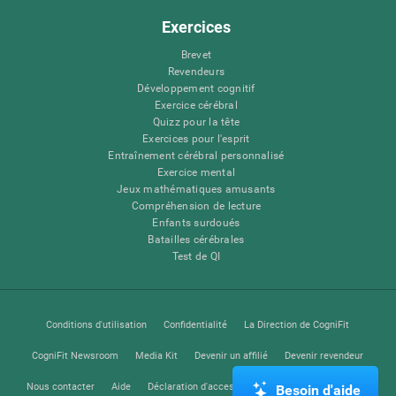
Exercices
Brevet
Revendeurs
Développement cognitif
Exercice cérébral
Quizz pour la tête
Exercices pour l'esprit
Entraînement cérébral personnalisé
Exercice mental
Jeux mathématiques amusants
Compréhension de lecture
Enfants surdoués
Batailles cérébrales
Test de QI
Conditions d'utilisation
Confidentialité
La Direction de CogniFit
CogniFit Newsroom
Media Kit
Devenir un affilié
Devenir revendeur
Nous contacter
Aide
Déclaration d'accessibilité
Centre de Confiance
Besoin d'aide