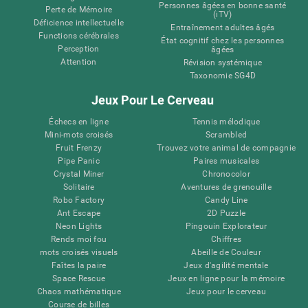
Personnes âgées en bonne santé
Perte de Mémoire
(iTV)
Déficience intellectuelle
Entraînement adultes âgés
Functions cérébrales
État cognitif chez les personnes
Perception
âgées
Attention
Révision systémique
Taxonomie SG4D
Jeux Pour Le Cerveau
Échecs en ligne
Tennis mélodique
Mini-mots croisés
Scrambled
Fruit Frenzy
Trouvez votre animal de compagnie
Pipe Panic
Paires musicales
Crystal Miner
Chronocolor
Solitaire
Aventures de grenouille
Robo Factory
Candy Line
Ant Escape
2D Puzzle
Neon Lights
Pingouin Explorateur
Rends moi fou
Chiffres
mots croisés visuels
Abeille de Couleur
Faîtes la paire
Jeux d'agilité mentale
Space Rescue
Jeux en ligne pour la mémoire
Chaos mathématique
Jeux pour le cerveau
Course de billes