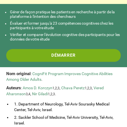
Gérer de façon pratique les patients en recherche à partir de la
plateforme à l'intention des chercheurs
Évaluer et former jusqu'à 23 compétences cognitives chez les
participants à votre étude
Vérifier et comparer l'évolution cognitive des participants pour les
données de votre étude
DÉMARRER
Nom original
:
CogniFit Program Improves Cognitive Abilities
Among Older Adults
.
Auteurs
:
Amos D. Korczyn
,
Chava Peretz
,
Vered
1,2,3
1,2,3
Aharonson
,
Nir Giladi
.
3,4
1,2,3
1. Department of Neurology, Tel-Aviv Sourasky Medical
Center, Tel-Aviv, Israel.
2. Sackler School of Medicine, Tel-Aviv University, Tel-Aviv,
Israel.