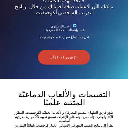
ألا تجد الهدية الكاملة؟
يمكنك الآن الاعتناء بصحّة أقربائك من خلال برنامج
التدريب الشخصي لكوجنيفيت:
إشتراك سنوي
تحدّ بإعطاء الصحّة المعرفية!
تدريب الدماغ سهل. اعط كوجنيفيت!
الاشتراء الآن
التقييمات والألعاب الدماغيّة
المثتبة علميّا
طوّر فريق العلماء التقييم المعرفيّ والألعاب العقليّة لكوجنيفيت. التطوّر
الكتنولوجي مؤلّف من مهام على الإنترنت تسمح تقييم 23 مهارة معرفية
أساسية.
نظراً إلى نتائج التقييم المعرفي الابتدائي، يختار كوجنفيت تلقائيّاً التمارين