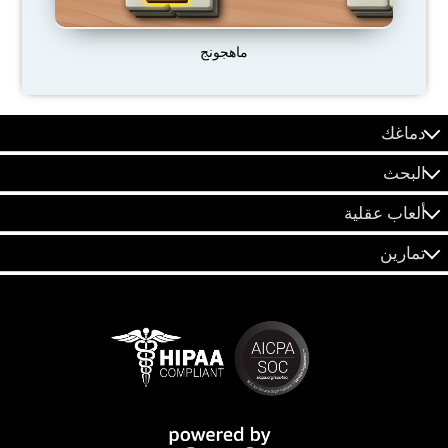
ماهجونج
دماغك
البحث
ألعاب عقلية
تمارين