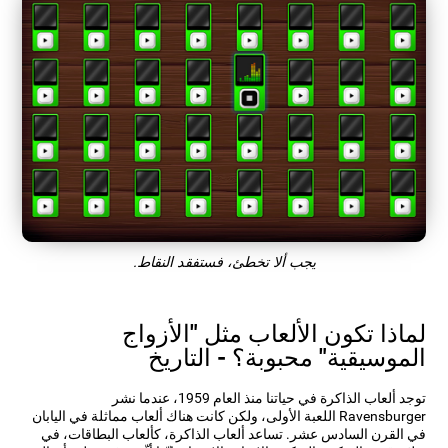
يجب ألا تخطئ، فستفقد النقاط.
لماذا تكون الألعاب مثل "الأزواج
الموسيقية" محبوبة؟ - التاريخ
توجد ألعاب الذاكرة في حياتنا منذ العام 1959، عندما نشر
Ravensburger اللعبة الأولى، ولكن كانت هناك ألعاب مماثلة في اليابان
في القرن السادس عشر. تساعد ألعاب الذاكرة، كألعاب البطاقات، في