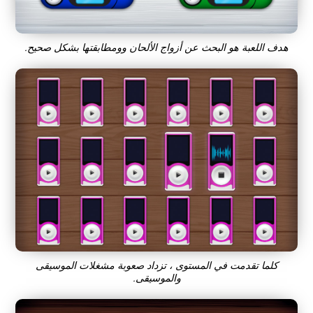
هدف اللعبة هو البحث عن أزواج الألحان وومطابقتها بشكل صحيح.
كلما تقدمت في المستوى ، تزداد صعوبة مشغلات الموسيقى
والموسيقى.