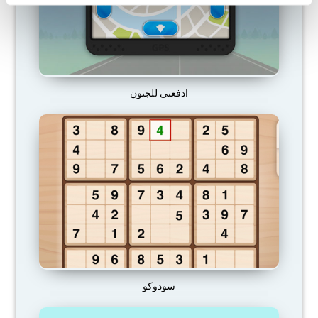
ادفعنى للجنون
سودوكو