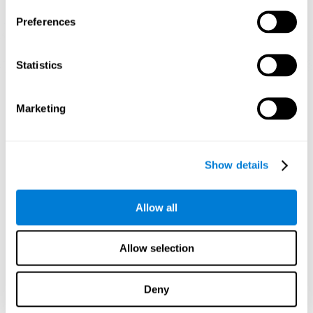
Preferences
Statistics
إسقاط رسومي توجيهي للشبكات العصبية بعد 3 أسابيع.
Marketing
ما يحدث إن مل أدرّب مهاراتي المعرفية؟
يميل دماغنا إلى توفير الموارد عن طريق التخلص من الاتصالات التي لا
يستخدمها. إن لم نستخدم مهارة معرفية، لا يعطي الدماغ وسائل لهذا نمط
Show details
التنشيط العصبي، في يصبح ضعيفاً. إن لم ندرّب هذه الوظيفة المعرفة،
نصبح أقل فعالية عند الأنشطة اليومية.
Allow all
ألعاب الموصى بها
Allow selection
Deny