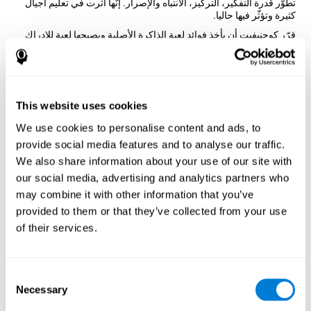
تطوّر قدرة التفكير، التركيز، الانتباه والإصرار. إنّها أثّرت في تعليم أجيال
كثيرة وتؤثّر فيها حاليا.
قرّر كوجنيفيت أن يأخذ فوائد لعبة الذاكرة الأصلية ويصبحها لعبة للإدراك
السمعي، مثل الأزواج الموسيقية. وفقا لعلماء النفس العصبي، إنّه تغيير
مهم، فيساعد المستخدم على تدريب أذنيه والمهارات المعرفية المتعلٌّة
بالسمع.
كيف تحسّن اللعبة العقلية "الأزواج
This website uses cookies
الموسيقية" مهاراتي المعرفية؟
We use cookies to personalise content and ads, to
باللعب باستمرار والتدريب بألعاب مثل الأزواج الموسيقية لكوجنيقيت
provide social media features and to analyse our traffic.
ننشّط نمط تنشيط عصبي يساعد في تنظيم الدوائر العصبية واستعادة
We also share information about your use of our site with
الوظائف المعرفية الضعيفة.
our social media, advertising and analytics partners who
إنّ تنبيه المهارات باستمرار يساعد في إنشاء مشبك عصبي جديد وإعادة
may combine it with other information that you’ve
تنظيم الدوائر العصبية وتحسّن الوظائف المعرفية. هدف الأزواج
الموسيقية هو تنبيه القدرات المتعلّقة بالاعتراف والذاكرة الصوتية قصيرة
provided to them or that they’ve collected from your use
المدى.
of their services.
الأسبوع الأوّل
الأسبوع الثاني
الأسبوع الثالث
Consent
Necessary
Selection