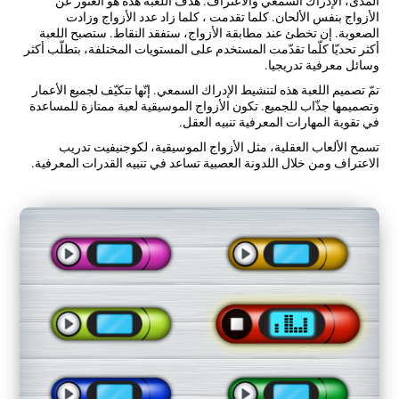
المدى، الإدراك السمعي والاعتراف. هدف اللعبة هذه هو العثور عن
الأزواج بنفس الألحان. كلما تقدمت ، كلما زاد عدد الأزواج وزادت
الصعوبة. إن تخطئ عند مطابقة الأزواج، ستفقد النقاط. ستصبح اللعبة
أكثر تحديّا كلّما تقدّمت المستخدم على المستويات المختلفة، بتطلّب أكثر
وسائل معرفية تدريجيا.
تمّ تصميم اللعبة هذه لتنشيط الإدراك السمعي. إنّها تتكيّف لجميع الأعمار
وتصميمها جذّاب للجميع. تكون الأزواج الموسيقية لعبة ممتازة للمساعدة
في تقوية المهارات المعرفية تنبيه العقل.
تسمح الألعاب العقلية، مثل الأزواج الموسيقية، لكوجنيفيت تدريب
الاعتراف ومن خلال اللدونة العصبية تساعد في تنبيه القدرات المعرفية.