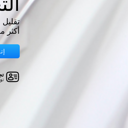
الت
تقليل 
أكثر مو
إت
تجا
ثق 