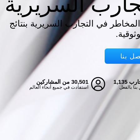
جارب السريرية
المخاطر في التجارب السريرية بنتائج
ثوقية.
صل بنا
رب 1,135
30,501 من المشاركين
بنا بالفعل
استفادت في جميع أنحاء العالم