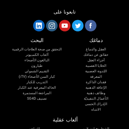
تابعونا على
دماغك
البحث
العقل والدماغ
التحقق من صحة العلاجات الرقمية
حقائق عن دماغك
ألعاب الكمبيوتر
أجزاء العقل
البالغون الأصحاء
الخلايا العصبية
طيارون
اللدونة العصبية
التقييم الشمولي
المعرفة
كبار السن الأصحاء (iTV)
فقدان الذاكرة
التدريب للكبار
الإعاقة الذهنية
الحالة المعرفية عند الكبار
وظائف ذهنية
المراجعة المستمرة
الأعمال التنفيذيّة
تصنيف SG4D
الإدراك الحسى
الانتباه
ألعاب عقلية
الشطرنج اون لاين
التزاحم