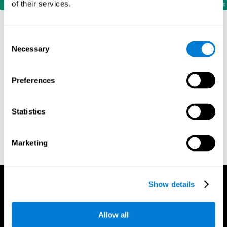
of their services.
Consent
المراجع
Necessary
Selection
Corsi, P.M. (1972). Human memory and the medial temporal
Preferences
region of the brain (Ph.D.). McGill University.
Kessels, R. P. C.; van Zandvoort, M. J. E.; Postma, A.; Kappelle,
L. J.; de Haan, E. H. F (2000). "The Corsi Block-Tapping Task:
Statistics
Standardization and Normative Data". Applied
Neuropsychology. 7 (4): 252–258
Wechsler, D. (1945). Wechsler memory scale. Psychological
Marketing
Corporation
Show details
Allow all