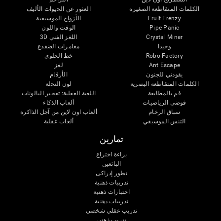
الكلمات المتقاطعة الصغيرة
العثور عن الحيوات الأليف
Fruit Frenzy
الأزواج الموسيقية
Pipe Panic
الوقت واللون
Crystal Miner
اللغز الفني 3D
وحيدا
مغامرات الضفدع
Robo Factory
خط الحلوى
Ant Escape
لغز
يقودني للجنون
الأرقام
الكلمات المتقاطعة البصرية
لون النحلة
قم بالمطابقة
اللعبة العقلية: تفجير البالونات
فوضى الرياضيات
ألعاب الذكاء
سباق الرخام
ألعاب اون لاين من آجل الذاكرة
التنس الموسيقي
ألعاب عقلية
تمارين
براءة اختراع
البائعين
تطور إدراكى
تدريبات ذهنية
اختبارات ذهنية
تدريبات ذهنية
تدريب عقلي شخصي
تدريب ذهنى