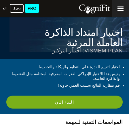
PRO
دخول
العرب
اختبار امتداد الذاكرة
العاملة المرئية
VISMEM-PLAN: اختبار التركيز
اختبار لتقييم القدرة على التنظيم والهيكلة والتخطيط
يقيس هذا الاختبار الإدراكى القدرات المعرفية المختلفة مثل التخطيط
والذاكرة العاملة.
قم بمقارنة النتائج بحسب العمر. حاوله!
البدء الآن
المواصفات التقنية للمهمة