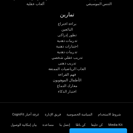
التنس الموسيقي
ألعاب عقلية
تمارين
براءة اختراع
البائعين
تطور إدراكى
تدريبات ذهنية
اختبارات ذهنية
تدريبات ذهنية
تدريب عقلي شخصي
تدريب ذهنى
العاب الرياضيات الممتعة
فهم القراءة
الأطفال الموهوبون
معارك الدماغ
اختبار الذكاء
شروط الاستخدام
السياسة الخصوصية
فريق الإدارة
غرفة أخبار CogniFit
Media Kit
كن حليفا
كن بائعًا
إتصل بنا
مساعدة
بيان إمكانية الوصول