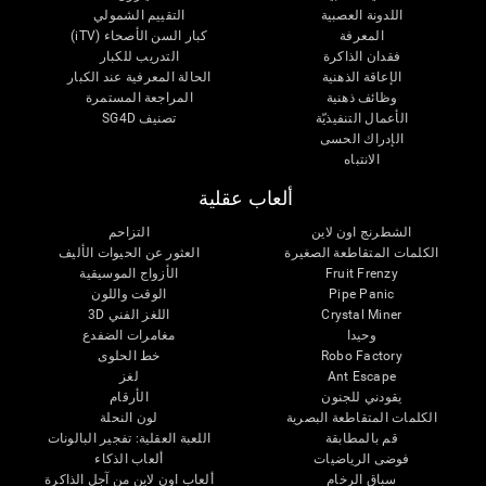
اللدونة العصبية
التقييم الشمولي
المعرفة
كبار السن الأصحاء (iTV)
فقدان الذاكرة
التدريب للكبار
الإعاقة الذهنية
الحالة المعرفية عند الكبار
وظائف ذهنية
المراجعة المستمرة
الأعمال التنفيذيّة
تصنيف SG4D
الإدراك الحسى
الانتباه
ألعاب عقلية
الشطرنج اون لاين
التزاحم
الكلمات المتقاطعة الصغيرة
العثور عن الحيوات الأليف
Fruit Frenzy
الأزواج الموسيقية
Pipe Panic
الوقت واللون
Crystal Miner
اللغز الفني 3D
وحيدا
مغامرات الضفدع
Robo Factory
خط الحلوى
Ant Escape
لغز
يقودني للجنون
الأرقام
الكلمات المتقاطعة البصرية
لون النحلة
قم بالمطابقة
اللعبة العقلية: تفجير البالونات
فوضى الرياضيات
ألعاب الذكاء
سباق الرخام
ألعاب اون لاين من آجل الذاكرة