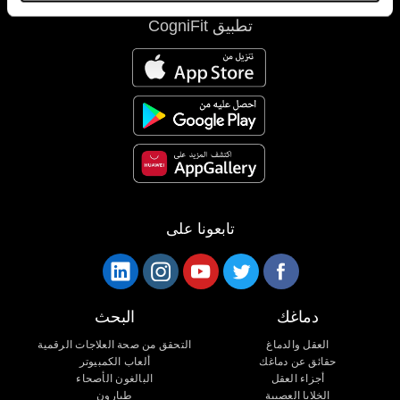
تطبيق CogniFit
تابعونا على
دماغك
البحث
العقل والدماغ
التحقق من صحة العلاجات الرقمية
حقائق عن دماغك
ألعاب الكمبيوتر
أجزاء العقل
البالغون الأصحاء
الخلايا العصبية
طيارون