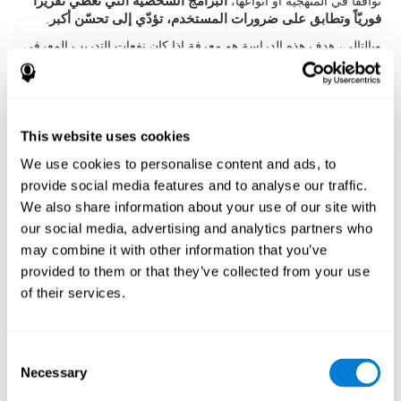
توافقا في المنهجية أو أنواعها،
البرامج الشخصية التي تعطي تقريرا
فوريّاً وتطابق على ضرورات المستخدم، تؤدّي إلى تحسّن أكبر
.
وبالتالي، هدف هذه الدراسة هو معرفة إذا كان نفعات التدريب المعرفي
الشخصي المعلوماتي أكثر من تفعات ألعاب الكمبيوتر العادية أم لا.
المنهجية
المشاركون
This website uses cookies
قد دعينا إلى المشاركة
البالغين أكبر من 50 عامّاً
الذين ذهبوا إلى
We use cookies to personalise content and ads, to
مستشفى قسم علم الأعصاب لSourasky Medical Center في تيل
provide social media features and to analyse our traffic.
أبيب. كانت
معايير الاشتمال
الرغبة في المشاركة في الدراسة، القدرة
We also share information about your use of our site with
على فهم معنى استمارة الموافقة والإمكانية للتدريب بكمبيوتر من
our social media, advertising and analytics partners who
البيت. كانت
معايير الاستثناء
الحصول على درجة أقل من 25 عند
may combine it with other information that you’ve
(MMSE (Mini Mental State Examination, تشخيص الخرف وفق
الDSM-IV، مرض باركنزون، الاكتئاب، أي اضطراب عصبي يطلب دواءً
provided to them or that they’ve collected from your use
أو اضطرابات أخرى تؤثّر في الدراسة. ولكن، كان هناك بعض مشاركون
of their services.
لا أرادوا إجراء التدريب، واستثناهم.
الإجراء
Consent
قد تم تصميم التدخّل عشوائيّ. تقسّم المشاركون إلى
مجموعة
Necessary
التدريب المعرفي
و
مجموعة ألعاب الكمبيوتر
، ولكن ما عرف
Selection
الباحثون أو المشاركون المجموعتين.