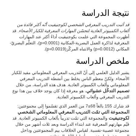
نتيجة الدراسة
قد أثبت التدريب المعرفي الشخصي لكوجنيفيت أنّه أكثر فائدة من
ألعاب الكمبيوتر العادية لتحسّن المهارات المعرفية للكبار الأصحاء
. قد
أظهرت المجموعة التي علمت بكوجنيفيت أداءً أكثر عند المهارات
المعرفية لذاكرة العمل البصرية-المكانية (p=0.0001)، التعلّم البصريّ-
المكاني (p=0.0012) والانتباه المركّز(p=0.0019).
ملخص الدراسة
يشير الدليل العلمي إلى أنّ التدريب المعرفي المعلوماتي مفيد للكبار
الأصحاء. ولكنّ معظم الناس يخلط بين أنشطة التدريب المعرفي
المعلوماتي وألعاب الكمبيوتر العادية. هدف هذه الدراسة، من خلال
تصميم التدخّل عشوائي
، هو معرفة إذا كان يوجد خلاف بين هذا نوع
التدريب المعرفي وألعاب الكمبيوتر العادية.
قد شارك 155 بالغاً 68±7 من العمر الذي تقسّموا إلى مجموعتين:
المجموعة التي تمّت التدريب المعرفي المعلوماتي الشخصي
لكوجنيفيت
والمجموعة التي تمّت تدريباً بألعاب الكمبيوتر العادية. قد
قيّم مهارتهم المعرفية عند ابتداء الدراسة وبعد ثلاث أشهر من خلال
مجموعة عصبية-نفسية. لقياس الخلافاب بيم المجموعتين وداخل