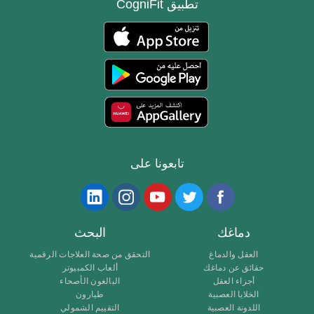
تطبيق CogniFit
تابعونا على
دماغك
البحث
العقل والدماغ
التحقق من صحة العلاجات الرقمية
حقائق عن دماغك
ألعاب الكمبيوتر
أجزاء العقل
البالغون الأصحاء
الخلايا العصبية
طيارون
اللدونة العصبية
التقييم الشمولي