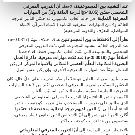
عند التشبيه بين المجموعتين
قد لاحظنا أنّ
التدريب المعرفي
الشخصي حسّن (p<0.05)الدرجة العامّة وكلّ من المهارات
المعرفية الثماينة
. في حالة ألعاب الكمبيوتر، قد حسّن التأثير الدرجة
العامّة و4 من المهارات المعرفية الثمانية (الانتباه المركّز، الانتباه
المتواصل، التعرّف واللدونة المرعفية).
نظراً إلى الاختلافات بين المجموعتين
هناك اختلاف مهمّ (p=0.0817)
عند الدرجة العامّة. بتشبيه المجموعة التي تمّت التدريب المعرفي
الشخصي والمجموعة التي تمّت ألعاب الكمبيوتر فقط، قد لاحظنا
اختلافاً مهمّ (p<0.0019) عند ثلاث مهارات معرفية: ذاكرة العمل
البصرية-المكانية، التعلّم العصبي-المكاني والانتباه المركّز
. لم يكن
التفاعل مهمّاً عند المهارات المعرفية الأخرى، وإن يكن نفس الميل.
سبب تأثير التدريبات القليل هو شدّة أو مدّة التدريب. على حلّ حال، كان
التحسّن المسبّب بالتدريب المعرفي الشخصي أكثر من 7 عند المهارات
المعرفية الثمانية المقيّمة مقارنة التحسّن المسبّب بألعاب
الكمبيوتر.تشير النتائج مزايا التدريب المعرفي المعلوماتي الشخصي
الذي يطابق على ضرورات المستخدم، مثل تدريب كوجنيفيت. تشير
النتائج أيضاً إلى أنّ
الذين لديهم درجة ابتدائية منخفضة قد حسّنوا
أكثر
، الأمر الذي يشير إلى أنّ الأشخاص الذين يعانون فساد معرفي،
يستفيدون من هذا تدريب كوجنيفيت أكثر.
بالاختصار، تشير الدراسة إلى أنّ
التدريب المعرفي المعلوماتي