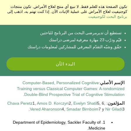
تكون الصفحة هذه للعلم فقط. لا نبيع أي منتج لعلاج الأمراض. تكون منتجات
كوجنيفيت لعلاج الأمراض على عملية الإثبات الآن. إذا كنت تهتم به، اذهب إلى
برنامج البحث لكوجنيفيت
تستطيع أن تديرمرضى البحث من البرنامج للباحثين
قيّم ودرّب 23 مهارة معرفية لمرضى دراستك
حقّق وشبّه التقدّم المعرفي للمشاركين لمعلومات دراستك
البدء الآن
الإسم الأصلي
:
Computer-Based, Personalized Cognitive
Training versus Classical Computer Games: A rondomized
.
Double-Blind Prospective Trial of Cognitive Stimulation
المؤلفون
:
5, 6,
Evelyn Shatil
2,
Amos D. Korczyn
1,
Chava Peretz
Vered Aharonson
4,
Smadar Birnboim
7 y
Nir Giladi
3.
1. Department of Epidemiology, Sackler Faculty of
Medicine.