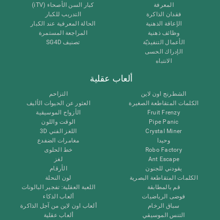
المعرفة
كبار السن الأصحاء (iTV)
فقدان الذاكرة
التدريب للكبار
الإعاقة الذهنية
الحالة المعرفية عند الكبار
وظائف ذهنية
المراجعة المستمرة
الأعمال التنفيذيّة
تصنيف SG4D
الإدراك الحسى
الانتباه
ألعاب عقلية
الشطرنج اون لاين
التزاحم
الكلمات المتقاطعة الصغيرة
العثور عن الحيوات الأليف
Fruit Frenzy
الأزواج الموسيقية
Pipe Panic
الوقت واللون
Crystal Miner
اللغز الفني 3D
وحيدا
مغامرات الضفدع
Robo Factory
خط الحلوى
Ant Escape
لغز
يقودني للجنون
الأرقام
الكلمات المتقاطعة البصرية
لون النحلة
قم بالمطابقة
اللعبة العقلية: تفجير البالونات
فوضى الرياضيات
ألعاب الذكاء
سباق الرخام
ألعاب اون لاين من آجل الذاكرة
التنس الموسيقي
ألعاب عقلية