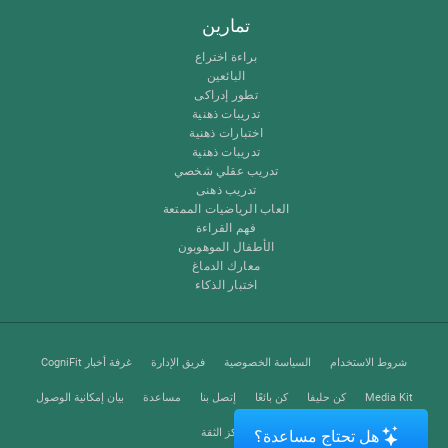
تمارين
براءة اختراع
البائعين
تطور إدراكى
تدريبات ذهنية
اختبارات ذهنية
تدريبات ذهنية
تدريب عقلي شخصي
تدريب ذهنى
العاب الرياضيات الممتعة
فهم القراءة
الأطفال الموهوبون
معارك الدماغ
اختبار الذكاء
شروط الاستخدام
السياسة الخصوصية
فريق الإدارة
غرفة أخبار CogniFit
Media Kit
كن حليفا
كن بائعًا
إتصل بنا
مساعدة
بيان إمكانية الوصول
مركز الثقة
هل تحتاج مساعدة؟