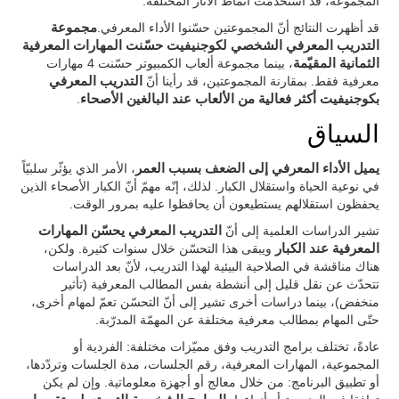
المجموعة، قد استخدمت أنماط الآثار المختلفة.
قد أظهرت النتائج أنّ المجموعتين حسّنوا الأداء المعرفي.
مجموعة
التدريب المعرفي الشخصي لكوجنيفيت حسّنت المهارات المعرفية
الثمانية المقيّمة
، بينما مجموعة ألعاب الكمبيوتر حسّنت 4 مهارات
معرفية فقط. بمقارنة المجموعتين، قد رأينا أنّ
التدريب المعرفي
بكوجنيفيت أكثر فعالية من الألعاب عند البالغين الأصحاء
.
السياق
يميل الأداء المعرفي إلى الضعف بسبب العمر
، الأمر الذي يؤثّر سلبيّاً
في نوعية الحياة واستقلال الكبار. لذلك، إنّه مهمّ أنّ الكبار الأصحاء الذين
يحفظون استقلالهم يستطيعون أن يحافظوا عليه بمرور الوقت.
تشير الدراسات العلمية إلى أنّ
التدريب المعرفي يحسّن المهارات
المعرفية عند الكبار
ويبقى هذا التحسّن خلال سنوات كثيرة. ولكن،
هناك مناقشة في الصلاحية البيئية لهذا التدريب، لأنّ بعد الدراسات
تتحدّث عن نقل قليل إلى أنشطة بفس المطالب المعرفية (تأثير
منخفض)، بينما دراسات أخرى تشير إلى أنّ التحسّن تعمّ لمهام أخرى،
حتّى المهام بمطالب معرفية مختلفة عن المهمّة المدرّبة.
عادةً، تختلف برامج التدريب وفق مميّزات مختلفة: الفردية أو
المجموعية، المهارات المعرفية، رقم الجلسات، مدة الجلسات وتردّدها،
أو تطبيق البرنامج: من خلال معالج أو أجهزة معلوماتية. وإن لم يكن