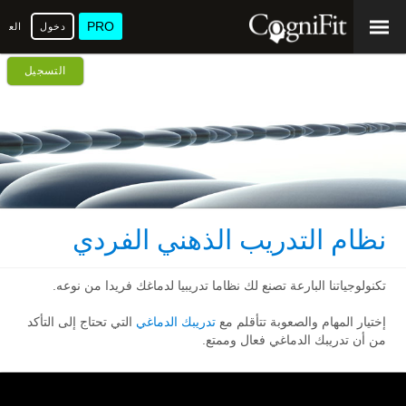
PRO
دخول
العرب
التسجيل
نظام التدريب الذهني الفردي
تكنولوجياتنا البارعة تصنع لك نظاما تدريبيا لدماغك فريدا من نوعه.
إختيار المهام والصعوبة تتأقلم مع
تدريبك الدماغي
التي تحتاج إلى التأكد
من أن تدريبك الدماغي فعال وممتع.