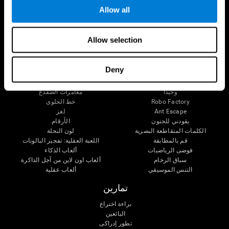
Allow all
الانتباه
ألعاب عقلية
Allow selection
الشطرنج اون لاين
التزاحم
الكلمات المتقاطعة الصغيرة
العثور عن الحيوات الأليف
Fruit Frenzy
الأزواج الموسيقية
Deny
Pipe Panic
الوقت واللون
Crystal Miner
اللغز الفني 3D
وحيدا
مغامرات الضفدع
Robo Factory
خط الحلوى
Ant Escape
لغز
يقودني للجنون
الأرقام
الكلمات المتقاطعة البصرية
لون النحلة
قم بالمطابقة
اللعبة العقلية: تفجير البالونات
فوضى الرياضيات
ألعاب الذكاء
سباق الرخام
ألعاب اون لاين من آجل الذاكرة
التنس الموسيقي
ألعاب عقلية
تمارين
براءة اختراع
البائعين
تطور إدراكى