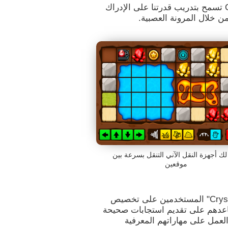
ألعاب العقل مثل "Crystal Miner" من CogniFit تسمح بتدريب قدرتنا على الإدراك
ن خلال المرونة العصبية.
 لك أجهزة النقل الآني التنقل بسرعة بين
موقعين
تساعد ألعاب التقدير والتخطيط مثل "Crystal Miner" المستخدمين على تخصيص
ساعدهم على تقديم استجابات صحيحة
العمل على مهاراتهم المعرفية