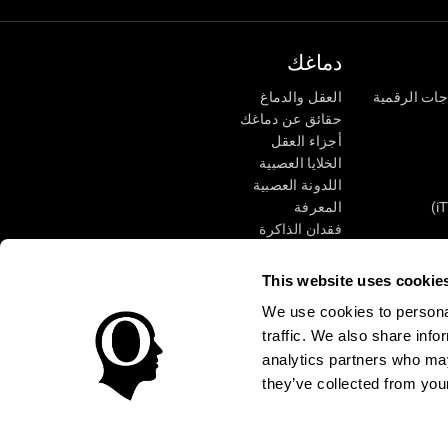
دماغك
جات الرقمية
العقل والدماغ
حقائق عن دماغك
أجزاء العقل
الخلايا العصبية
اللدونة العصبية
المعرفة
فقدان الذاكرة
كبار
الإعاقة الذهنية
وظائف ذهنية
This website uses cookie
الأعمال التنفيذيّة
We use cookies to personal
الإدراك الحسى
traffic. We also share info
الانتباه
analytics partners who may
they’ve collected from your