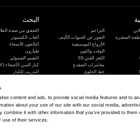
ة
البحث
اين
التزاحم
التحقق من صحة العلا
اطعة الصغيرة
العثور عن الحيوات الأليف
ألعاب الكمبيوتر
الأزواج الموسيقية
البالغون الأصحاء
الوقت واللون
طيارون
اللغز الفني 3D
التقييم الشمولي
مغامرات الضفدع
كبار السن الأصحاء (iTV)
خط الحلوى
التدريب للكبار
لغز
الحالة المعرفية عند ال
الأرقام
المراجعة المستمرة
s
طعة البصرية
لون النحلة
تصنيف SG4D
ise content and ads, to provide social media features and to an
اللعبة العقلية: تفجير البالونات
rmation about your use of our site with our social media, advertis
ات
ألعاب الذكاء
 combine it with other information that you’ve provided to them o
ألعاب اون لاين من آجل الذاكرة
قي
ألعاب عقلية
 use of their services.