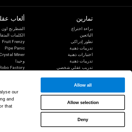
تمارين
ألعاب عقلي
براءة اختراع
الشطرنج اون ل
البائعين
الكلمات المتق
تطور إدراكى
Fruit Frenzy
تدريبات ذهنية
Pipe Panic
اختبارات ذهنية
Crystal Miner
تدريبات ذهنية
وحيدا
تدريب عقلي شخصي
Robo Factory
تدريب ذهنى
Ant Escape
العاب الرياضيات الممتعة
يقودني للجنون
Allow all
فهم القراءة
الكلمات المتقا
alyse our
الأطفال الموهوبون
قم بالمطابقة
ing and
معارك الدماغ
فوضى الرياضي
Allow selection
r that
اختبار الذكاء
سباق الرخام
التنس الموسي
Deny