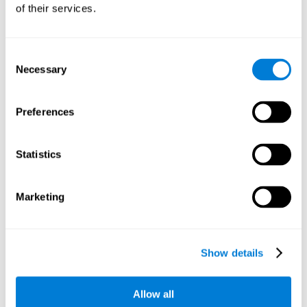
of their services.
Consent
Necessary
Selection
Preferences
تأثيرات التدريب بالكمبيوتر في الوظائف التنفيذية
والأداء الأكاديمي عند الأطفال
Statistics
Conesa, P. J., & Duñabeitia, J. A. (2021). Effects of computer-
based training on children’s executive functions and academic
Marketing
achievement. The Journal of Educational Research, 1–10.
https://doi.org/10.1080/00220671.2021.1998881
رؤية المقال الكامل على PubMed
Show details
Allow all