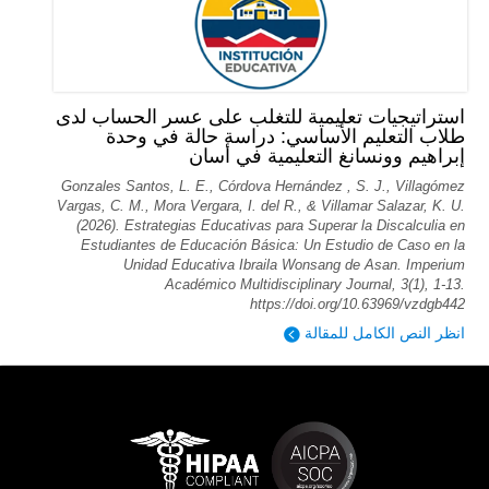
استراتيجيات تعليمية للتغلب على عسر الحساب لدى
طلاب التعليم الأساسي: دراسة حالة في وحدة
إبراهيم وونسانغ التعليمية في أسان
Gonzales Santos, L. E., Córdova Hernández , S. J., Villagómez
Vargas, C. M., Mora Vergara, I. del R., & Villamar Salazar, K. U.
(2026). Estrategias Educativas para Superar la Discalculia en
Estudiantes de Educación Básica: Un Estudio de Caso en la
Unidad Educativa Ibraila Wonsang de Asan. Imperium
Académico Multidisciplinary Journal, 3(1), 1-13.
https://doi.org/10.63969/vzdgb442
انظر النص الكامل للمقالة