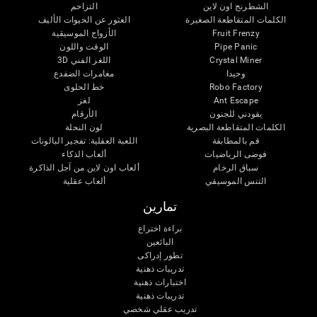
الشطرنج اون لاين
التزاحم
الكلمات المتقاطعة الصغيرة
العثور عن الحيوات الأليف
الأزواج الموسيقية
Fruit Frenzy
الوقت واللون
Pipe Panic
اللغز الفني 3D
Crystal Miner
وحيدا
مغامرات الضفدع
خط الحلوى
Robo Factory
لغز
Ant Escape
يقودني للجنون
الأرقام
الكلمات المتقاطعة البصرية
لون النحلة
قم بالمطابقة
اللعبة العقلية: تفجير البالونات
فوضى الرياضيات
ألعاب الذكاء
سباق الرخام
ألعاب اون لاين من آجل الذاكرة
التنس الموسيقي
ألعاب عقلية
تمارين
براءة اختراع
البائعين
تطور إدراكى
تدريبات ذهنية
اختبارات ذهنية
تدريبات ذهنية
تدريب عقلي شخصي