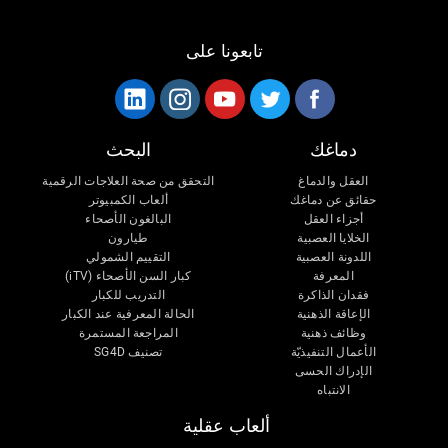
تابعونا على
دماغك
البحث
العقل والدماغ
التحقق من صحة العلاجات الرقمية
حقائق عن دماغك
ألعاب الكمبيوتر
أجزاء العقل
البالغون الأصحاء
الخلايا العصبية
طيارون
اللدونة العصبية
التقييم الشمولي
المعرفة
كبار السن الأصحاء (iTV)
فقدان الذاكرة
التدريب للكبار
الإعاقة الذهنية
الحالة المعرفية عند الكبار
وظائف ذهنية
المراجعة المستمرة
الأعمال التنفيذيّة
تصنيف SG4D
الإدراك الحسى
الانتباه
ألعاب عقلية