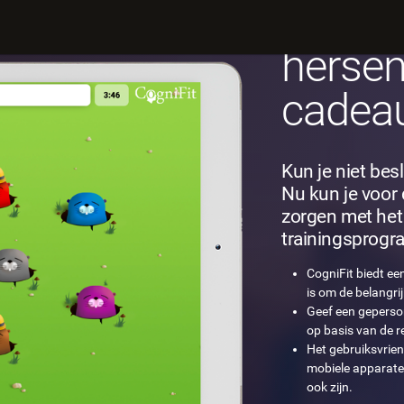
Geef e
hersen
cadea
Kun je niet bes
Nu kun je voor
zorgen met het
trainingsprogr
CogniFit biedt ee
is om de belangri
Geef een geperson
op basis van de r
Het gebruiksvrien
mobiele apparate
ook zijn.