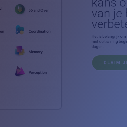
kans o
van je
verbet
Het is belangrijk om
met de training begi
dagen.
CLAIM J