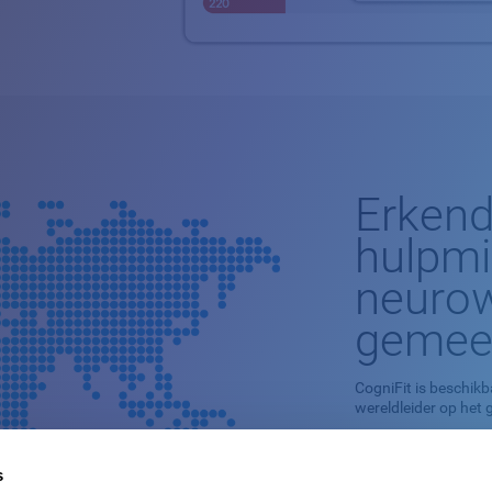
Erkend
hulpmi
neurow
gemee
CogniFit is beschikb
wereldleider op het
Dit professionele 
cognitieve stimulat
s