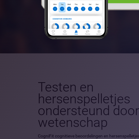
Testen en
hersenspelletjes
ondersteund doo
wetenschap
CogniFit cognitieve beoordelingen en hersenspelletjes