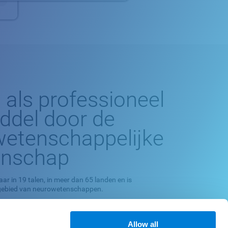
 als professioneel
ddel door de
etenschappelijke
nschap
aar in 19 talen, in meer dan 65 landen en is
 gebied van neurowetenschappen.
neuropsychologische onderzoeksprogramma en
ie is gebaseerd op wetenschappelijke methodologie.
Allow all