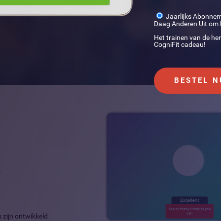
Jaarlijks Abonne
Daag Anderen Uit om 
Het trainen van de he
CogniFit cadeau!
BESTEL N
r
 zijn ontwikkeld