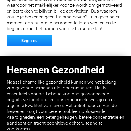
waardoor het makkelijker voor ze wordt om gemotiveerd
en betrokken te blijven bij de activiteiten. Dus waarom
zou je je hersenen geen training geven? Er is geen beter
moment dan nu om je neuronen te laten werken en te
beginnen met het trainen van die hersencellen!
Begin nu
Hersenen Gezondheid
Naast lichamelijke gezondheid kunnen we het belang
van gezonde hersenen niet onderschatten. Het is
essentieel voor het behoud van ons geavanceerde
cognitieve functioneren, ons emotionele welzijn en de
algehele kwaliteit van leven. Het actief houden van de
hersenen zorgt voor betere probleemoplossende
vaardigheden, een beter geheugen, betere concentratie en
aandacht en tracht cognitieve achteruitgang te
voorkomen.