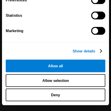
Preferences
1,135
Klinische
Onderzoeken
30,499
Deelnemers
Statistics
Risico's in klinische onderzoeken
verminderen met
betrouwbaardere resultaten.
Marketing
Show details
Allow all
White Label
Allow selection
Partnerschappen
126
Partners
1,120,678
Gebruikers
Deny
Verbeter je aanbod en klant
tevredenheid in enkele minuten
met de CogniFit technologie