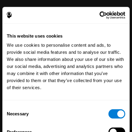
Werknemers
Welzijn
51
Bedrijven
298
Werknemers
This website uses cookies
Ons online mentale
welzijnsplatform geeft iedereen
We use cookies to personalise content and ads, to
de mogelijkheid om zich te
verbeteren met eenvoudig te
provide social media features and to analyse our traffic.
gebruiken hulpmiddelen voor
We also share information about your use of our site with
welzijn en prestaties.
our social media, advertising and analytics partners who
may combine it with other information that you’ve
provided to them or that they’ve collected from your use
of their services.
Consent
Necessary
Selection
Klinische
Onderzoeken