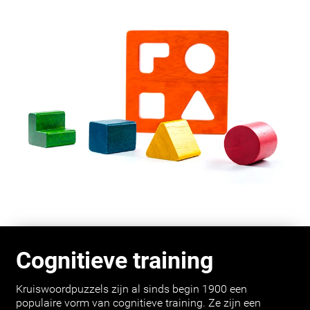
Cognitieve training
Kruiswoordpuzzels zijn al sinds begin 1900 een
populaire vorm van cognitieve training. Ze zijn een