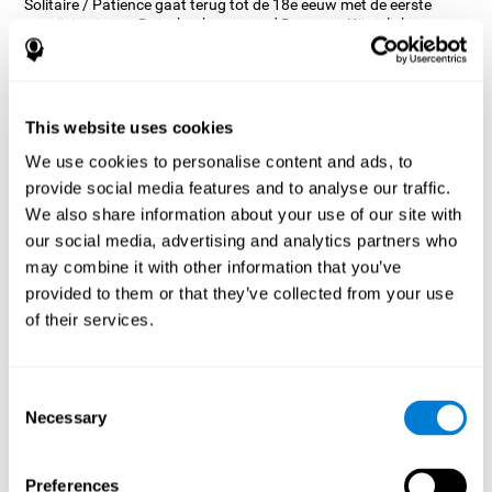
Solitaire / Patience gaat terug tot de 18e eeuw met de eerste
verwijzing in een Duits boek genaamd Das neue Königliche
L'Hombre-Spiel uit 1783. In die verwijzing lijkt het te gaan om een
competitief kaartspel, maar het lijkt er eigenlijk op dat het spel zijn
oorsprong vindt in Zweden, want er zijn veel boeken over
geduldspellen uit de 19e eeuw die verwijzen naar solitaire.
This website uses cookies
Er zijn vele vormen van Solitaire, de meest klassieke heet Klondike
en wordt gebruikt in de computer- en mobiele versies. CogniFit,
We use cookies to personalise content and ads, to
zag dat het een spel is met zoveel geschiedenis en veelzijdigheid,
provide social media features and to analyse our traffic.
besloot om dit klassieke spel aan te passen om verschillende
cognitieve vaardigheden te trainen, zoals het korte-termijn
We also share information about your use of our site with
geheugen, planning en observatie.
our social media, advertising and analytics partners who
Hoe verbetert het hersenspel
may combine it with other information that you’ve
"Solitaire" mijn cognitieve
provided to them or that they’ve collected from your use
vaardigheden?
of their services.
Herhaaldelijk spelen en consequent trainen met CogniFit's
Solitaire stimuleert een specifiek neuraal activeringspatroon. Dit
Consent
patroon helpt neurale netwerken te reorganiseren en verzwakte
Necessary
Selection
of beschadigde cognitieve functies te herstellen.
Het spel Solitaire heeft tot doel vaardigheden te stimuleren die
verband houden met planning. Het consequent stimuleren van
Preferences