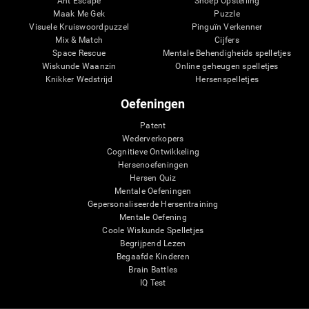
Ant Escape
Snoep Opstelling
Maak Me Gek
Puzzle
Visuele Kruiswoordpuzzel
Pinguïn Verkenner
Mix & Match
Cijfers
Space Rescue
Mentale Behendigheids spelletjes
Wiskunde Waanzin
Online geheugen spelletjes
Knikker Wedstrijd
Hersenspelletjes
Oefeningen
Patent
Wederverkopers
Cognitieve Ontwikkeling
Hersenoefeningen
Hersen Quiz
Mentale Oefeningen
Gepersonaliseerde Hersentraining
Mentale Oefening
Coole Wiskunde Spelletjes
Begrijpend Lezen
Begaafde Kinderen
Brain Battles
IQ Test