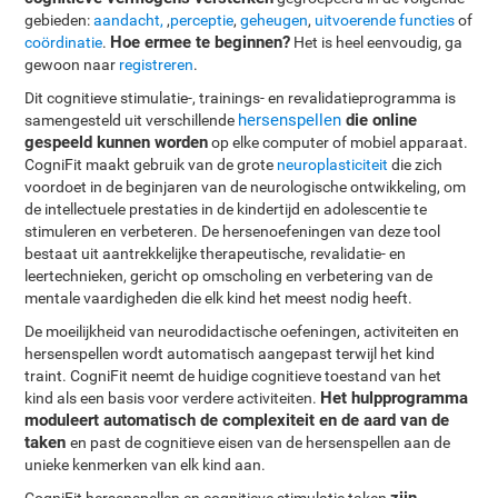
gebieden:
aandacht,
,
perceptie
,
geheugen
,
uitvoerende functies
of
Hoe ermee te beginnen?
coördinatie
.
Het is heel eenvoudig, ga
gewoon naar
registreren
.
Dit cognitieve stimulatie-, trainings- en revalidatieprogramma is
hersenspellen
die online
samengesteld uit verschillende
gespeeld kunnen worden
op elke computer of mobiel apparaat.
CogniFit maakt gebruik van de grote
neuroplasticiteit
die zich
voordoet in de beginjaren van de neurologische ontwikkeling, om
de intellectuele prestaties in de kindertijd en adolescentie te
stimuleren en verbeteren. De hersenoefeningen van deze tool
bestaat uit aantrekkelijke therapeutische, revalidatie- en
leertechnieken, gericht op omscholing en verbetering van de
mentale vaardigheden die elk kind het meest nodig heeft.
De moeilijkheid van neurodidactische oefeningen, activiteiten en
hersenspellen wordt automatisch aangepast terwijl het kind
traint. CogniFit neemt de huidige cognitieve toestand van het
Het hulpprogramma
kind als een basis voor verdere activiteiten.
moduleert automatisch de complexiteit en de aard van de
taken
en past de cognitieve eisen van de hersenspellen aan de
unieke kenmerken van elk kind aan.