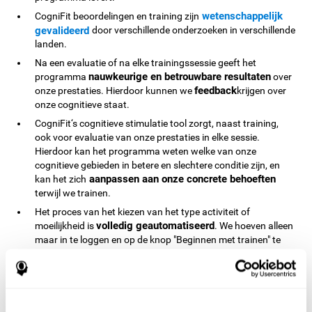
wetenschappelijk
CogniFit beoordelingen en training zijn
gevalideerd
door verschillende onderzoeken in verschillende
landen.
Na een evaluatie of na elke trainingssessie geeft het
nauwkeurige en betrouwbare resultaten
programma
over
feedback
onze prestaties. Hierdoor kunnen we
krijgen over
onze cognitieve staat.
CogniFit‘s cognitieve stimulatie tool zorgt, naast training,
ook voor evaluatie van onze prestaties in elke sessie.
Hierdoor kan het programma weten welke van onze
cognitieve gebieden in betere en slechtere conditie zijn, en
aanpassen aan onze concrete behoeften
kan het zich
terwijl we trainen.
Het proces van het kiezen van het type activiteit of
volledig geautomatiseerd
moeilijkheid is
. We hoeven alleen
maar in te loggen en op de knop "Beginnen met trainen" te
drukken om aan de slag te kunnen. Het programma neemt
beslissingen op basis van ons huidige cognitieve profiel.
Gegevens wordt automatisch vastgelegd terwijl we trainen.
Dit bespaart ons de noodzaak om gegevens op te schrijven