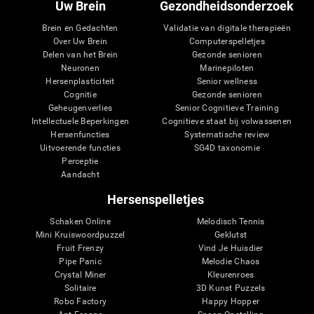
Uw Brein
Gezondheidsonderzoek
Brein en Gedachten
Validatie van digitale therapieën
Over Uw Brein
Computerspelletjes
Delen van het Brein
Gezonde senioren
Neuronen
Marinepiloten
Hersenplasticiteit
Senior wellness
Cognitie
Gezonde senioren
Geheugenverlies
Senior Cognitieve Training
Intellectuele Beperkingen
Cognitieve staat bij volwassenen
Hersenfuncties
Systematische review
Uitvoerende functies
SG4D taxonomie
Perceptie
Aandacht
Hersenspelletjes
Schaken Online
Melodisch Tennis
Mini Kruiswoordpuzzel
Geklutst
Fruit Frenzy
Vind Je Huisdier
Pipe Panic
Melodie Chaos
Crystal Miner
Kleurenroes
Solitaire
3D Kunst Puzzels
Robo Factory
Happy Hopper