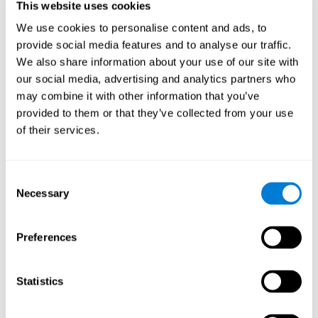
laat ons toe om volledig te focussen op de activiteit
en
This website uses cookies
die we doen.
We use cookies to personalise content and ads, to
online platform in 19 talen
zeer
Als een
, is het
provide social media features and to analyse our traffic.
toegankelijk is voor de meerderheid van de bevolking
.
We also share information about your use of our site with
We hebben alleen toegang tot Internet en een computer,
tablet of smartphone nodig Als gevolg van deze eenvoudige
our social media, advertising and analytics partners who
manier om toegang te krijgen tot CogniFit, maakt deze tool
may combine it with other information that you’ve
cognitieve stimulatie voor kinderen op afstand mogelijk.
provided to them or that they’ve collected from your use
van 7 jaar of
CogniFit wordt aanbevolen voor kinderen
of their services.
ouder
. Dit betekent dat het platform altijd geschikt is en geen
leeftijdsgrens hoeft.
Consent
Necessary
Selection
Preferences
Statistics