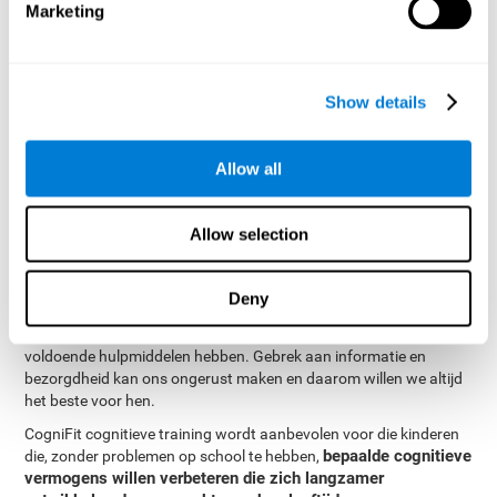
Marketing
Show details
Allow all
Voor wie zijn CogniFit
cognitieve stimulatie tools
Allow selection
geschikt?
De kindertijd van een kind is vaak een moeilijke en verontrustende
Deny
tijd voor zijn of haar ouders: complicaties, ziekten en stoornissen
van allerlei aard zich kunnen voordoen, waarvoor we niet altijd
voldoende hulpmiddelen hebben. Gebrek aan informatie en
bezorgdheid kan ons ongerust maken en daarom willen we altijd
het beste voor hen.
CogniFit cognitieve training wordt aanbevolen voor die kinderen
bepaalde cognitieve
die, zonder problemen op school te hebben,
vermogens willen verbeteren die zich langzamer