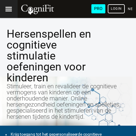
PRO
LOGIN
NED
Hersenspellen en
cognitieve
stimulatie
oefeningen voor
kinderen
Stimuleer, train en revalideer de cognitieve
vermogens van kinderen op een
onderhoudende manier. Online
hersengezondheid oefeningen en spelletjes,
gespecialiseerd in het stimuleren van de
hersenen tijdens de kindertijd.
Krijg toegang tot het gepersonaliseerde cognitieve