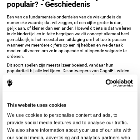
populair? - Geschiedenis
Een van de fundamentele onderdelen van de wiskunde is de
numerieke waarde, dat wil zeggen, of een cijfer groter is dan,
gelijk aan, of kleiner dan een ander. Hoewel dit iets is dat we leren
in de kindertijd, en in feite begrijpen we dit concept allemaal heel
gemakkelijk, is het meestal een uitdaging om het toe te passen
wanneer we meerdere cijfers op een rij hebben en we de taak
moeten uitvoeren om ze in oplopende of aflopende volgorde te
ordenen.
Dit soort spellen zijn meestal zeer boeiend, vandaar hun
populariteit bij alle leeftijden. De ontwerpers van CogniFit wilden
een online versie maken waarbij niet alleen rekening wordt
gehouden met verschillende moeilijkheidsgraden, maar ook met
een eenvoudig en gebruiksvriendelijk ontwerp.
Hoe verbetert het "Cijfers"
hersenspel mijn cognitieve
This website uses cookies
vaardigheden?
We use cookies to personalise content and ads, to
provide social media features and to analyse our traffic.
Het spelen van games zoals CogniFit's Cijfers stimuleert een
We also share information about your use of our site with
specifiek neuraal activeringspatroon. Consequent herhalen en
trainen van dit patroon kan helpen bij het creëren van nieuwe
our social media, advertising and analytics partners who