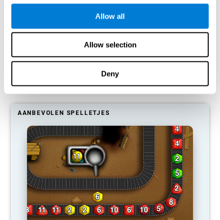
vaardigheden niet train?
Allow all
Onze hersenen zijn ontworpen om middelen te besparen, dus ze
hebben de neiging om verbindingen die niet vaak worden gebruikt
Allow selection
te elimineren. Op deze manier, als een specifiek cognitief
vermogen niet vaak wordt gebruikt, bieden de hersenen geen
middelen voor dat patroon van neurale activering, dus het wordt
steeds zwakker. Dit maakt ons minder in staat om deze
Deny
cognitieve functie te gebruiken, waardoor we minder effectief in
onze dagelijkse activiteiten.
AANBEVOLEN SPELLETJES