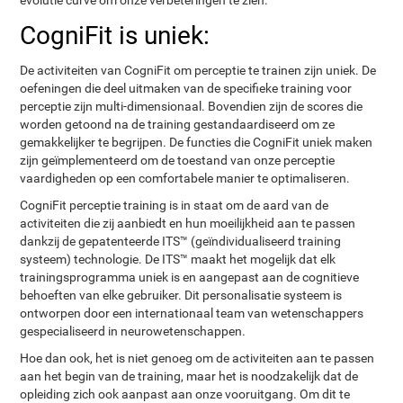
evolutie curve om onze verbeteringen te zien.
CogniFit is uniek:
De activiteiten van CogniFit om perceptie te trainen zijn uniek. De
oefeningen die deel uitmaken van de specifieke training voor
perceptie zijn multi-dimensionaal. Bovendien zijn de scores die
worden getoond na de training gestandaardiseerd om ze
gemakkelijker te begrijpen. De functies die CogniFit uniek maken
zijn geïmplementeerd om de toestand van onze perceptie
vaardigheden op een comfortabele manier te optimaliseren.
CogniFit perceptie training is in staat om de aard van de
activiteiten die zij aanbiedt en hun moeilijkheid aan te passen
dankzij de gepatenteerde ITS™ (geïndividualiseerd training
systeem) technologie. De ITS™ maakt het mogelijk dat elk
trainingsprogramma uniek is en aangepast aan de cognitieve
behoeften van elke gebruiker. Dit personalisatie systeem is
ontworpen door een internationaal team van wetenschappers
gespecialiseerd in neurowetenschappen.
Hoe dan ook, het is niet genoeg om de activiteiten aan te passen
aan het begin van de training, maar het is noodzakelijk dat de
opleiding zich ook aanpast aan onze vooruitgang. Om dit te