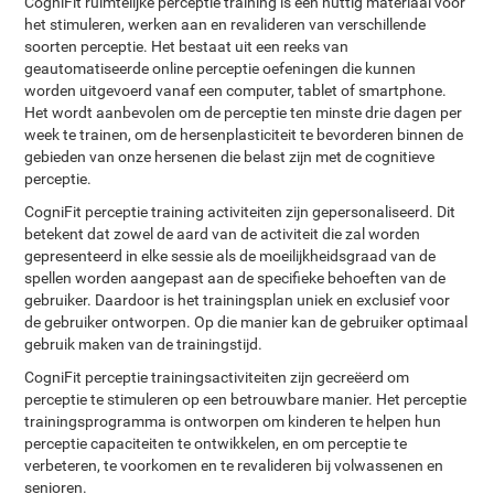
CogniFit ruimtelijke perceptie training is een nuttig materiaal voor
het stimuleren, werken aan en revalideren van verschillende
soorten perceptie. Het bestaat uit een reeks van
geautomatiseerde online perceptie oefeningen die kunnen
worden uitgevoerd vanaf een computer, tablet of smartphone.
Het wordt aanbevolen om de perceptie ten minste drie dagen per
week te trainen, om de hersenplasticiteit te bevorderen binnen de
gebieden van onze hersenen die belast zijn met de cognitieve
perceptie.
CogniFit perceptie training activiteiten zijn gepersonaliseerd. Dit
betekent dat zowel de aard van de activiteit die zal worden
gepresenteerd in elke sessie als de moeilijkheidsgraad van de
spellen worden aangepast aan de specifieke behoeften van de
gebruiker. Daardoor is het trainingsplan uniek en exclusief voor
de gebruiker ontworpen. Op die manier kan de gebruiker optimaal
gebruik maken van de trainingstijd.
CogniFit perceptie trainingsactiviteiten zijn gecreëerd om
perceptie te stimuleren op een betrouwbare manier. Het perceptie
trainingsprogramma is ontworpen om kinderen te helpen hun
perceptie capaciteiten te ontwikkelen, en om perceptie te
verbeteren, te voorkomen en te revalideren bij volwassenen en
senioren.