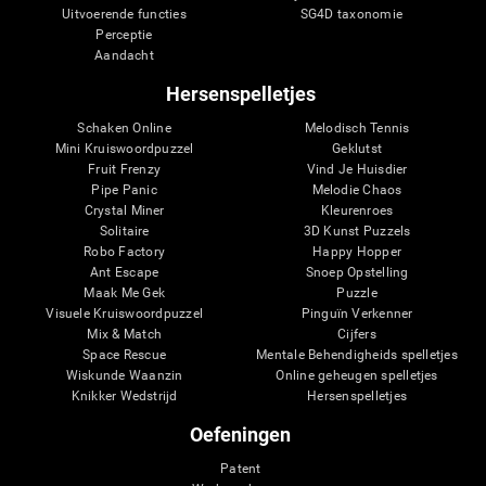
Uitvoerende functies
SG4D taxonomie
Perceptie
Aandacht
Hersenspelletjes
Schaken Online
Melodisch Tennis
Mini Kruiswoordpuzzel
Geklutst
Fruit Frenzy
Vind Je Huisdier
Pipe Panic
Melodie Chaos
Crystal Miner
Kleurenroes
Solitaire
3D Kunst Puzzels
Robo Factory
Happy Hopper
Ant Escape
Snoep Opstelling
Maak Me Gek
Puzzle
Visuele Kruiswoordpuzzel
Pinguïn Verkenner
Mix & Match
Cijfers
Space Rescue
Mentale Behendigheids spelletjes
Wiskunde Waanzin
Online geheugen spelletjes
Knikker Wedstrijd
Hersenspelletjes
Oefeningen
Patent