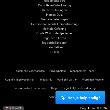
Wederverkopers
Cognitieve Ontwikkeling
Hersenoefeningen
Hersen Quiz
Mentale Oefeningen
Gepersonaliseerde Hersentraining
Mentale Oefening
Coole Wiskunde Spelletjes
Begrijpend Lezen
Begaafde Kinderen
Brain Battles
IQ Test
Algemene Voorwaarden
Privacybeleid
Management Team
CogniFit Nieuwscentrum
Media Kit
Word een partner
Word een Reseller
Neem contact met ons op
Help
Toegankelijkheidsverklaring
Trust Center
Heb je hulp nodig?
CogniFit Inc © 2026
SURINAME