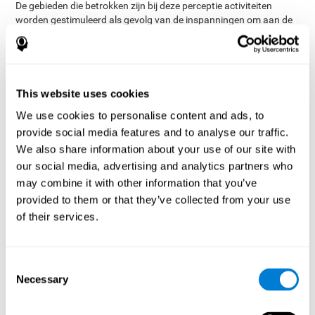
De gebieden die betrokken zijn bij deze perceptie activiteiten
worden gestimuleerd als gevolg van de inspanningen om aan de
eisen van de training te voldoen. Hersenplasticiteit is het
hersenmechanisme dat ons brein in staat stelt zich aan te passen
aan de eisen van de perceptie training. Deze aanpassing en de
veranderingen in de hersenverbindingen staat ons toe om
cognitieve vaardigheden met betrekking tot perceptie efficiënter
This website uses cookies
en met minder inspanning te gebruiken.
We use cookies to personalise content and ads, to
Het is echter belangrijk op te merken dat het niet genoeg is om te
provide social media features and to analyse our traffic.
worden vermaakt door een willekeurig spel om resultaten te
We also share information about your use of our site with
krijgen. CogniFit perceptie training heeft bepaalde kenmerken die
our social media, advertising and analytics partners who
de effectiviteit ervan bevorderen. Het past haar activiteiten,
evenals de moeilijkheid, aan onze specifieke behoeften aan.
may combine it with other information that you’ve
provided to them or that they’ve collected from your use
Voordelen
of their services.
CogniFit heeft vele jaren gewerkt om haar perceptietraining te
voorzien van uitzonderlijke kwaliteiten. Perceptie training is
bedoeld om comfortabel in het gebruik te zijn en effectief in het
Consent
stimuleren van onze cognitieve vaardigheden. Daarom hebben
Necessary
Selection
perceptieoefeningen een aantal kwaliteiten:
Een aantal eenvoudige stappen zijn genoeg om de perceptie