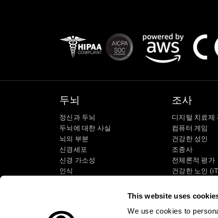
두뇌
조사
정신과 두뇌
디지털 치료제
두뇌에 대한 사실
컴퓨터 게임
뇌의 부분
건강한 성인
신경세포
조종사
신경 가소성
전체론적 평가
인식
건강한 노인 (iT
기억 상실
고령자 교육
지적 장애
노인의 인지 상
This website uses cookie
뇌 기능
체계적인 검토
We use cookies to personal
집행 기능
SG4D 분류