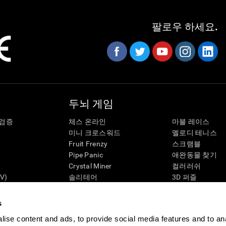
팔로우 하세요.
두뇌 게임
 검증
체스 온라인
마블 레이스
미니 크로스워드
멜로디 테니스
Fruit Frenzy
스크램블
Pipe Panic
애완동물 찾기
Crystal Miner
컬러러쉬
V)
솔리테어
3D 퍼즐
Robo Factory
3D 퍼즐
태
개미 탈출
캔디 라인
s
네온사인
펭귄 탐험가
ise content and ads, to provide social media features and to an
나를 미치게해
보드 게임