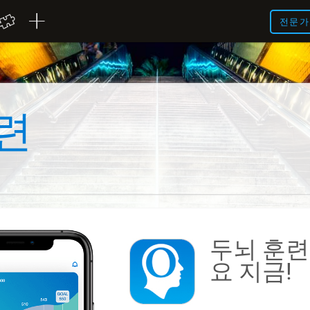
전문가
련
두뇌 훈
요
지금!