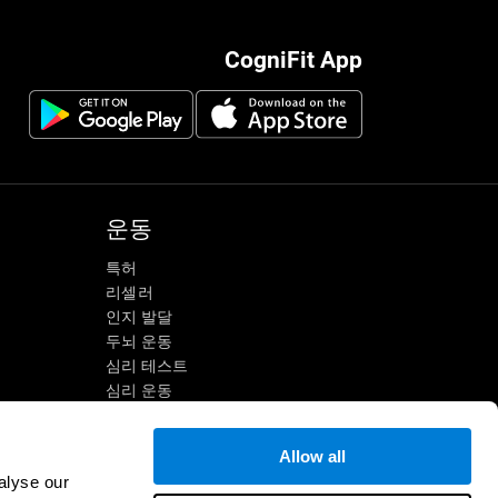
CogniFit App
운동
특허
리셀러
인지 발달
두뇌 운동
심리 테스트
심리 운동
개인별 맞춤 두뇌훈련
정신 운동
Allow all
재미있는 수학 게임
alyse our
독해 이해