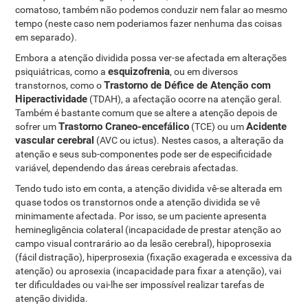
comatoso, também não podemos conduzir nem falar ao mesmo
tempo (neste caso nem poderiamos fazer nenhuma das coisas
em separado).
Embora a atenção dividida possa ver-se afectada em alterações
esquizofrenia
psiquiátricas, como a
, ou em diversos
Trastorno de Défice de Atenção com
transtornos, como o
Hiperactividade
(TDAH), a afectação ocorre na atenção geral.
Também é bastante comum que se altere a atenção depois de
Trastorno Craneo-encefálico
Acidente
sofrer um
(TCE) ou um
vascular cerebral
(AVC ou ictus). Nestes casos, a alteração da
atenção e seus sub-componentes pode ser de especificidade
variável, dependendo das áreas cerebrais afectadas.
Tendo tudo isto em conta, a atenção dividida vê-se alterada em
quase todos os transtornos onde a atenção dividida se vê
minimamente afectada. Por isso, se um paciente apresenta
heminegligência colateral (incapacidade de prestar atenção ao
campo visual contrarário ao da lesão cerebral), hipoprosexia
(fácil distração), hiperprosexia (fixação exagerada e excessiva da
atenção) ou aprosexia (incapacidade para fixar a atenção), vai
ter dificuldades ou vai-lhe ser impossível realizar tarefas de
atenção dividida.