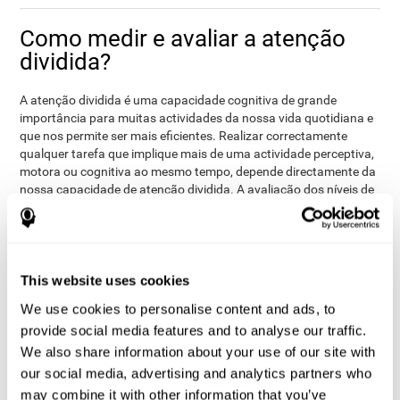
Como medir e avaliar a atenção
dividida?
A atenção dividida é uma capacidade cognitiva de grande
importância para muitas actividades da nossa vida quotidiana e
que nos permite ser mais eficientes. Realizar correctamente
qualquer tarefa que implique mais de uma actividade perceptiva,
motora ou cognitiva ao mesmo tempo, depende directamente da
nossa capacidade de atenção dividida. A avaliação dos níveis de
atenção dividida, pode ser de utilidade practica em diversos
âmbitos profissionais, onde é de grande utilidade avaliar o
desempenho da actividade que realizam (conductores ou
transportadores, empregados na linha de montagem,
desportistas, etc...) Além disso, isto também pode ser útil em
This website uses cookies
âmbitos académicos (se um aluno necessita de alguma ajuda
We use cookies to personalise content and ads, to
extra para tomar notas ou noutras tarefas) ou em âmbitos
provide social media features and to analyse our traffic.
clínicos (tal vez haja pacientes que necessitem a informação de
maneira mais simples e faseada). Em todos os âmbitos poderá
We also share information about your use of our site with
ser de grande interesse a realização de uma
avaliação cognitiva
,
our social media, advertising and analytics partners who
uma vez que tería uma repercussão directa no benefício laboral,
may combine it with other information that you’ve