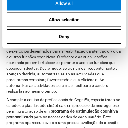
possibilidade de fazê-lo de maneira profissional. Devido à
Allow all
práctica, podemos agilizar a rapidez das oscilações da nossa
atenção, consumir menos recursos cerebrais no momento de
Allow selection
atender a diferentes estímulos ao mesmo tempo, e aumentar a
capacidade de processar a informação, embora seja uma tarefa
difícil.
Deny
A reabilitação da atenção dividida baseia-se na
plasticidade
cerebral
. Seguindo esta ideia, a CogniFit dispõe de um conjunto
de exercícios desenhados para a reabilitação da atenção dividida
e outras funções cognitivas. O cérebro e as suas ligações
neuronais podem fortalecer-se perante o uso das funções que
dependem destas. Deste modo, se treinamos frequentemente a
atenção dividida, automatizar-se-ão as actividades que
procuramos combinar, favorecendo a sua eficiência. Ao
automatizar as actividades, será mais fácil para o cérebro
realizá-las ao mesmo tempo.
A completa equipa de profissionais da CogniFit, especializado no
estudo da plasticidade sináptica e em processo de neurogenese,
programa de estimulação cognitiva
permitiu a criação de um
personalizado
para as necessidades de cada usuário. Este
programa apareceu devido a uma precisa avaliação da atenção