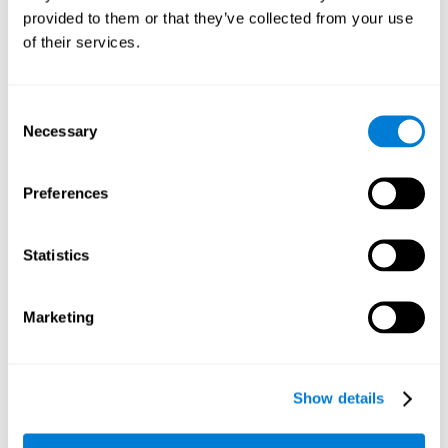
académico ou no dia-a-dia.
provided to them or that they’ve collected from your use
Para medir a atenção dividida, a equipa da CogniFit baseou-se no
of their services.
clássico Teste de Stroop. Deste modo, desenvolveu-se um Teste
de Simultaneidade que além da atenção dividida, avalia a
flexibilidade cognitiva e coordenação olho-mão.
Consent
Teste de Simultaneidade DIAT-SHIF
: É necessário seguir
Necessary
Selection
com o ponteiro do rato o percurso de uma bola branca e
estar atento às palavras que aparecem no centro do ecrã.
Quando a palavra que está no centro do ecrã coincida com a
Preferences
cor que está escrita, deve responder (prestando atenção aos
dois estímulos ao mesmo tempo. Nesta actividade, há que
estar preparado para mudanças de estratégia, novas
Statistics
respostas e orientar a capacidade de monitorização e a
capacidade visual ao mesmo tempo.
Marketing
Como reabilitar ou melhorar a
atenção dividida?
Show details
A atenção dividida e as outras habilidades cognitivas podem ser
aprendidas, treinadas e melhoradas. Na CogniFit oferecemos a