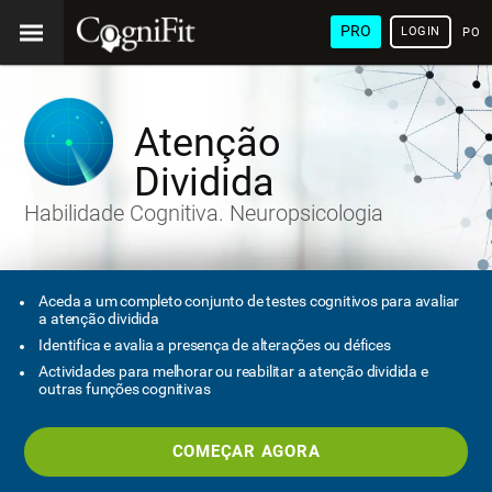
PRO
LOGIN
POR
Atenção
Dividida
Habilidade Cognitiva. Neuropsicologia
Aceda a um completo conjunto de testes cognitivos para avaliar
a atenção dividida
Identifica e avalia a presença de alterações ou défices
Actividades para melhorar ou reabilitar a atenção dividida e
outras funções cognitivas
COMEÇAR AGORA