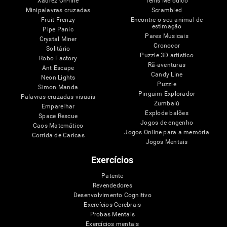
Xadrez On-line
Ténis Melódico
Minipalavras cruzadas
Scrambled
Fruit Frenzy
Encontre o seu animal de
estimação
Pipe Panic
Pares Musicais
Crystal Miner
Cronocor
Solitário
Puzzle 3D artístico
Robo Factory
Rã-aventuras
Ant Escape
Candy Line
Neon Lights
Puzzle
Simon Manda
Pinguim Explorador
Palavras-cruzadas visuais
Zumbalú
Emparelhar
Explode balões
Space Rescue
Jogos de engenho
Caos Matemático
Jogos Online para a memória
Corrida de Caricas
Jogos Mentais
Exercícios
Patente
Revendedores
Desenvolvimento Cognitivo
Exercícios Cerebrais
Probas Mentais
Exercícios mentais