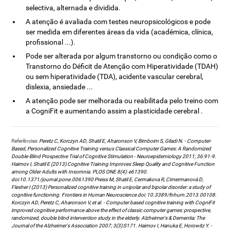
selectiva, alternada e dividida.
A atenção é avaliada com testes neuropsicológicos e pode
ser medida em diferentes áreas da vida (académica, clínica,
profissional ...).
Pode ser alterada por algum transtorno ou condição como o
Transtorno do Déficit de Atenção com Hiperatividade (TDAH)
ou sem hiperatividade (TDA), acidente vascular cerebral,
dislexia, ansiedade ...
A atenção pode ser melhorada ou reabilitada pelo treino com
a CogniFit e aumentando assim a plasticidade cerebral .
Referências:
Peretz C, Korczyn AD, Shatil E, Aharonson V, Birnboim S, Giladi N. - Computer-
Based, Personalized Cognitive Training versus Classical Computer Games: A Randomized
Double-Blind Prospective Trial of Cognitive Stimulation - Neuroepidemiology 2011; 36:91-9.
Haimov I, Shatil E (2013) Cognitive Training Improves Sleep Quality and Cognitive Function
among Older Adults with Insomnia. PLOS ONE 8(4): e61390.
doi:10.1371/journal.pone.0061390 Preiss M, Shatil E, Cermakova R, Cimermanová D,
Flesher I (2013) Personalized cognitive training in unipolar and bipolar disorder: a study of
cognitive functioning. Frontiers in Human Neuroscience doi: 10.3389/fnhum.2013.00108.
Korczyn AD, Peretz C, Aharonson V, et al. - Computer based cognitive training with CogniFit
improved cognitive performance above the effect of classic computer games: prospective,
randomized, double blind intervention study in the elderly. Alzheimer's & Dementia: The
Journal of the Alzheimer's Association 2007; 3(3):S171. Haimov I, Hanuka E, Horowitz Y. -