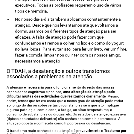
executivos. Todas as profissões requerem o uso de vários
tipos de memória.
No nosso dia-a-dia também aplicamos constantemente a
atenção. Desde que nos levantamos até que voltamos a
dormir, usamos os diferentes tipos de atenção para ser
eficazes. A falta de atenção pode fazer com que
confundamos e tiremos a colher no lixo e o como do yogurt
no lava-loiças. Para evitar isto, para ler um livro, ver um filme,
fazer a comida, limpar-nos ou ir ter com os nossos amigo,
necessitamos a atenção
O TDAH, a desatenção e outros transtornos
associados a problemas na atenção
A atenção é necessária para o funcionamento do resto das nossas
capacidades cognitivas e por isso,
uma alteração da atenção pode
dificultar muitas das actividades que realizamos diariamente
. Mesmo
assim, temos que ter em conta que o nosso grau de atenção pode variar
ao longo do dia ou sobre certas circunstâncias sem que isto implique
alguma patologia: com o sono, a fadiga, as altas temperaturas, o
consumo de substâncias ou drogas, etc. Os estados de atenção excessiva
(típicos dos estados delirantes) são conhecidos como hiperprosexia. A
situação oposta é conhecida como hipoprosexia ou desatenção.
O transtorno mais conhecido da atenção é provavelmente o
Trastorno por