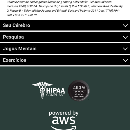
Chronic insomnia and cognitive functioning among older adults - Behavioural sleep
medicine 2008; 6:32-54. Thompson HJ, Demiris G, Rue T, Shatil E, Wilamowska K, Zaslavsky
O, Reeder B. - Telemedicine Journal and E-health Date and Volume: 2011 Dec;17(10):794-
800. Epub 2011 Oct 19.
Seu Cérebro
Pesquisa
Jogos Mentais
Exercícios