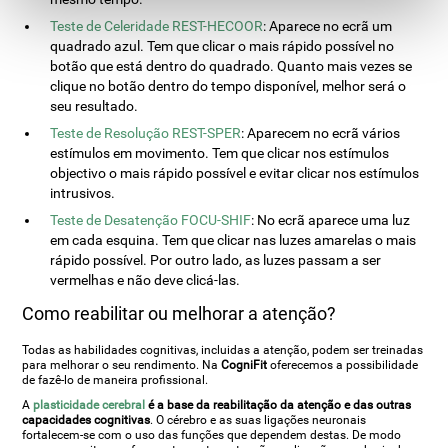
Teste de Celeridade REST-HECOOR
: Aparece no ecrã um
quadrado azul. Tem que clicar o mais rápido possível no
botão que está dentro do quadrado. Quanto mais vezes se
clique no botão dentro do tempo disponível, melhor será o
seu resultado.
Teste de Resolução REST-SPER
: Aparecem no ecrã vários
estímulos em movimento. Tem que clicar nos estímulos
objectivo o mais rápido possível e evitar clicar nos estímulos
intrusivos.
Teste de Desatenção FOCU-SHIF
: No ecrã aparece uma luz
em cada esquina. Tem que clicar nas luzes amarelas o mais
rápido possível. Por outro lado, as luzes passam a ser
vermelhas e não deve clicá-las.
Como reabilitar ou melhorar a atenção?
Todas as habilidades cognitivas, incluidas a atenção, podem ser treinadas
para melhorar o seu rendimento. Na
CogniFit
oferecemos a possibilidade
de fazê-lo de maneira profissional.
A
plasticidade cerebral
é a base da reabilitação da atenção e das outras
capacidades cognitivas
. O cérebro e as suas ligações neuronais
fortalecem-se com o uso das funções que dependem destas. De modo