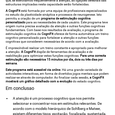
que, se exercitamos frequentemente a atenção, as ligações cerebrais das
estructuras implicadas nesta capacidade serão fortalecidas.
A CogniFit
está formada por uma equipa de profissionais especializados
no estudo da plasticidade sináptica e processos de neurogenese. Isto
permitiu a criação de um
programa de estimulação cognitiva
personalizado
para as necessidades de cada usuário. Este programa teve
origem numa precisa avaliação da atenção e outras funções cognitivas
fundamentais. Com base nos resultados da avaliação, o programa de
estimulação cognitiva da
CogniFit
oferece de forma automática um treino
cognitivo personalizado para fortalecer a atenção e outras funções
cognitivas que considerem necessárias de acordo com a avaliação.
É imprescíndivel realizar um treino constante e apropriado para melhorar
a atenção.
A CogniFit
dispõe de ferramentas de avaliação e de
reabilitação para optimizar estas funções cognitivas.
Para uma correcta
estimulação são necessários 15 minutos por dia, dois ou três dias por
semana
.
Este programa está acessível via online
. Há uma grande variedade de
actividades interactivas, em forma de divertidos jogos mentais que podem
realizar-se através de computador. Ao finalizar cada sessão,
a CogniFit
mostrará um gráfico detalhado com a evolução
do estado cognitivo.
Em conclusao
A atenção é um processo cognitivo que nos permite
selecionar e concentrar-nos em estímulos relevantes. De
acordo com o modelo hierárquico de Sohlberg e Mateer,
existem diferentes tipos: excitação, focalizada, sustentada,