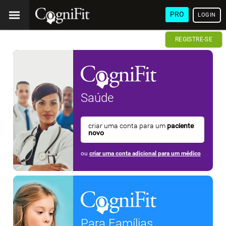
PRO
LOGIN
REGISTRE-SE
Saúde
criar uma conta para um
paciente
novo
ou
criar uma conta adicional para um médico
Para Famílias