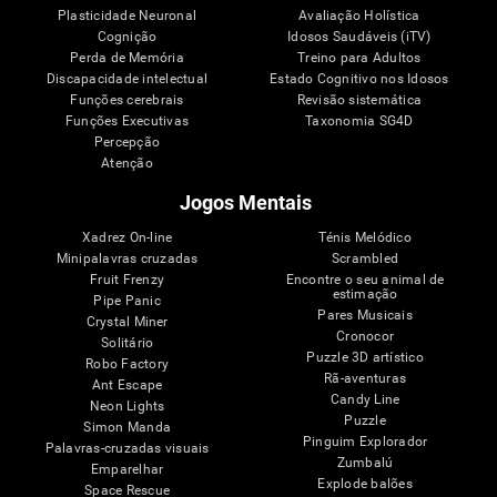
Plasticidade Neuronal
Avaliação Holística
Cognição
Idosos Saudáveis (iTV)
Perda de Memória
Treino para Adultos
Discapacidade intelectual
Estado Cognitivo nos Idosos
Funções cerebrais
Revisão sistemática
Funções Executivas
Taxonomia SG4D
Percepção
Atenção
Jogos Mentais
Xadrez On-line
Ténis Melódico
Minipalavras cruzadas
Scrambled
Fruit Frenzy
Encontre o seu animal de
estimação
Pipe Panic
Pares Musicais
Crystal Miner
Cronocor
Solitário
Puzzle 3D artístico
Robo Factory
Rã-aventuras
Ant Escape
Candy Line
Neon Lights
Puzzle
Simon Manda
Pinguim Explorador
Palavras-cruzadas visuais
Zumbalú
Emparelhar
Explode balões
Space Rescue