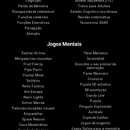
Cognição
Idosos Saudáveis (iTV)
Perda de Memória
Treino para Adultos
Discapacidade intelectual
Estado Cognitivo nos Idosos
Funções cerebrais
Revisão sistemática
Funções Executivas
Taxonomia SG4D
Percepção
Atenção
Jogos Mentais
Xadrez On-line
Ténis Melódico
Minipalavras cruzadas
Scrambled
Fruit Frenzy
Encontre o seu animal de
estimação
Pipe Panic
Pares Musicais
Crystal Miner
Cronocor
Solitário
Puzzle 3D artístico
Robo Factory
Rã-aventuras
Ant Escape
Candy Line
Neon Lights
Puzzle
Simon Manda
Pinguim Explorador
Palavras-cruzadas visuais
Zumbalú
Emparelhar
Explode balões
Space Rescue
Jogos de engenho
Caos Matemático
Jogos Online para a memória