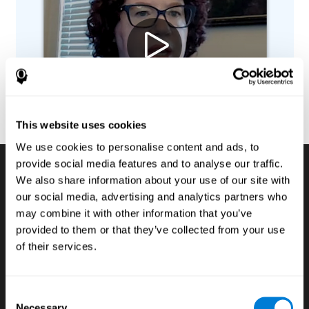
This website uses cookies
We use cookies to personalise content and ads, to
provide social media features and to analyse our traffic.
We also share information about your use of our site with
Testes de avaliações
our social media, advertising and analytics partners who
may combine it with other information that you’ve
cognitivas digitais
provided to them or that they’ve collected from your use
of their services.
Se queremos desenvolver ao máximo o potencial
dos alunos, é fundamental conhecer quais são as
habilidades cognitivas que apresentam as
Consent
debilidades e fortalezas, a sua implicação nas
Necessary