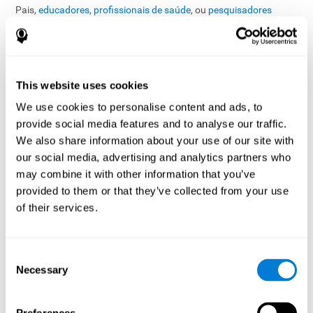
Pais,
educadores
,
profissionais de saúde
, ou
pesquisadores
podem conceder acesso aos Serviços e acessar seus dados
pessoais, como sua atividade cognitiva e resultados. Solicitamos
seu consentimento explícito antes de compartilhar seus dados
com essa pessoa e fornecemos a você preferências de
privacidade em configurações da conta e outras ferramentas
This website uses cookies
para habilitar ou desabilitar Esta função de partilhamento.
We use cookies to personalise content and ads, to
Programas patrocinados pelo empregador
provide social media features and to analyse our traffic.
We also share information about your use of our site with
Em determinados casos, o acesso aos Serviços pode ser
patrocinado por um empregador, organização, seguradora,
our social media, advertising and analytics partners who
instituição de ensino ou outra entidade terceira (“Patrocinador”).
may combine it with other information that you’ve
provided to them or that they’ve collected from your use
Funções do Controlador de Dados
of their services.
Em programas patrocinados pelo empregador que operam sob
um modelo de relatório agregado:
A CogniFit atua como controladora independente dos dados
Consent
pessoais de cada Usuário;
Necessary
Selection
O Patrocinador recebe apenas informações estatísticas
anonimizadas e não atua como controlador de dados
identificáveis de desempenho cognitivo.