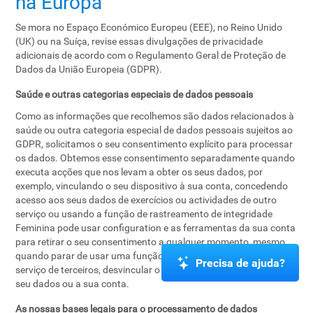
na Europa
Se mora no Espaço Económico Europeu (EEE), no Reino Unido
(UK) ou na Suíça, revise essas divulgações de privacidade
adicionais de acordo com o Regulamento Geral de Proteção de
Dados da União Europeia (GDPR).
Saúde e outras categorias especiais de dados pessoais
Como as informações que recolhemos são dados relacionados à
saúde ou outra categoria especial de dados pessoais sujeitos ao
GDPR, solicitamos o seu consentimento explícito para processar
os dados. Obtemos esse consentimento separadamente quando
executa acções que nos levam a obter os seus dados, por
exemplo, vinculando o seu dispositivo à sua conta, concedendo
acesso aos seus dados de exercícios ou actividades de outro
serviço ou usando a função de rastreamento de integridade
Feminina pode usar configuration e as ferramentas da sua conta
para retirar o seu consentimento a qualquer momento, mesmo
quando parar de usar uma função, remover o nosso acesso a um
Precisa de ajuda?
serviço de terceiros, desvincular o seu dispositivo ou remover os
seu dados ou a sua conta.
As nossas bases legais para o processamento de dados