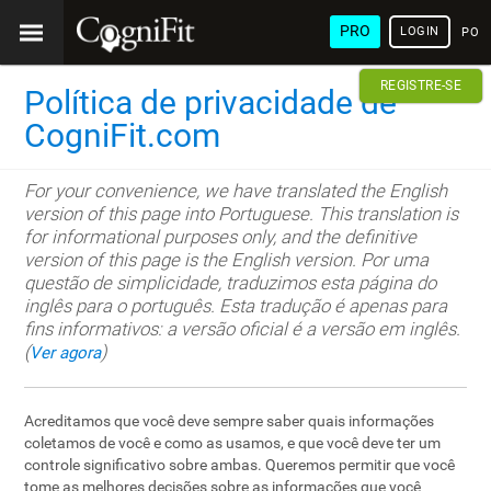
PRO
LOGIN
POR
REGISTRE-SE
Política de privacidade de
CogniFit.com
For your convenience, we have translated the English
version of this page into Portuguese. This translation is
for informational purposes only, and the definitive
version of this page is the English version. Por uma
questão de simplicidade, traduzimos esta página do
inglês para o português. Esta tradução é apenas para
fins informativos: a versão oficial é a versão em inglês.
(
)
Ver agora
Acreditamos que você deve sempre saber quais informações
coletamos de você e como as usamos, e que você deve ter um
controle significativo sobre ambas. Queremos permitir que você
tome as melhores decisões sobre as informações que você