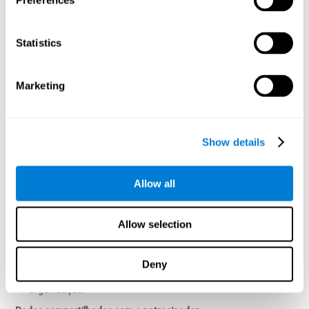
Preferences
Categorias de dados coletados
A CogniFit pode coletar:
Statistics
Dados de registro da conta (como nome, endereço de e-mail e
identificador de funcionário ou participante, quando
Marketing
aplicável);
Resultados da avaliação cognitiva;
Métricas de desempenho cognitivo;
Dados de atividade e utilização do treinamento;
Show details
Informações técnicas e sobre o dispositivo.
Finalidade do processamento
Allow all
Os dados pessoais a nível individual são processados
exclusivamente para:
Allow selection
Fornecer avaliações cognitivas e treinamento personalizados
ao usuário;
Aprimorar e desenvolver os serviços;
Deny
Geração de análises anonimizadas da força de trabalho ou da
organização.