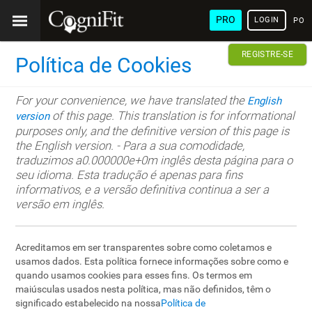
PRO
LOGIN
POR
REGISTRE-SE
Política de Cookies
For your convenience, we have translated the
English
of this page. This translation is for informational
version
purposes only, and the definitive version of this page is
the English version. - Para a sua comodidade,
traduzimos a0.000000e+0m inglês desta página para o
seu idioma. Esta tradução é apenas para fins
informativos, e a versão definitiva continua a ser a
versão em inglês.
Acreditamos em ser transparentes sobre como coletamos e
usamos dados. Esta política fornece informações sobre como e
quando usamos cookies para esses fins. Os termos em
maiúsculas usados ​​nesta política, mas não definidos, têm o
significado estabelecido na nossa
Política de