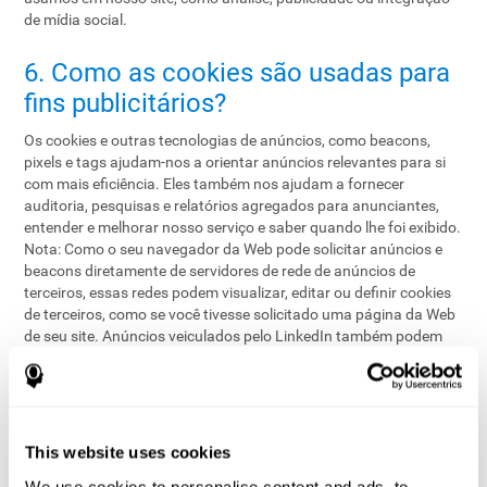
de mídia social.
6. Como as cookies são usadas ​​para
fins publicitários?
Os cookies e outras tecnologias de anúncios, como beacons,
pixels e tags ajudam-nos a orientar anúncios relevantes para si
com mais eficiência. Eles também nos ajudam a fornecer
auditoria, pesquisas e relatórios agregados para anunciantes,
entender e melhorar nosso serviço e saber quando lhe foi exibido.
Nota: Como o seu navegador da Web pode solicitar anúncios e
beacons diretamente de servidores de rede de anúncios de
terceiros, essas redes podem visualizar, editar ou definir cookies
de terceiros, como se você tivesse solicitado uma página da Web
de seu site. Anúncios veiculados pelo LinkedIn também podem
definir cookies de terceiros.
Se estiver logado nos nossos Serviços ou estiver navegando num
de nossos sites parceiros e em um de nossos cookies, você
poderá identificar seu uso (como seu comportamento de
This website uses cookies
navegação) e os dados de registro (como seu endereço IP) serão
We use cookies to personalise content and ads, to