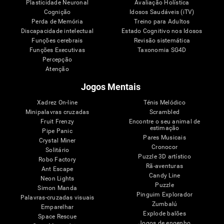
Plasticidade Neuronal
Avaliação Holística
Cognição
Idosos Saudáveis (iTV)
Perda de Memória
Treino para Adultos
Discapacidade intelectual
Estado Cognitivo nos Idosos
Funções cerebrais
Revisão sistemática
Funções Executivas
Taxonomia SG4D
Percepção
Atenção
Jogos Mentais
Xadrez On-line
Ténis Melódico
Minipalavras cruzadas
Scrambled
Fruit Frenzy
Encontre o seu animal de
estimação
Pipe Panic
Pares Musicais
Crystal Miner
Cronocor
Solitário
Puzzle 3D artístico
Robo Factory
Rã-aventuras
Ant Escape
Candy Line
Neon Lights
Puzzle
Simon Manda
Pinguim Explorador
Palavras-cruzadas visuais
Zumbalú
Emparelhar
Explode balões
Space Rescue
Jogos de engenho