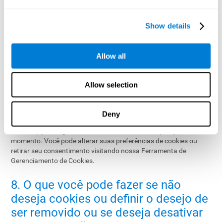
Melhorar os nossos produtos.
Show details
Para obter mais informações sobre o uso de cookies e
tecnologias semelhantes para fins de publicidade, consulte
eção
6 da nossa Política de Privacidade
.
Allow all
7. Conformidade com o RGPD e
gerenciamento de cookies
Allow selection
Na CogniFit, cumprimos com o Regulamento Geral de Proteção
de Dados (GDPR). Por meio do Cookiebot, solicitamos seu
Deny
consentimento para o uso de cookies não essenciais e damos a
você a opção de gerenciar seu consentimento a qualquer
momento. Você pode alterar suas preferências de cookies ou
retirar seu consentimento visitando nossa Ferramenta de
Gerenciamento de Cookies.
8. O que você pode fazer se não
deseja cookies ou definir o desejo de
ser removido ou se deseja desativar