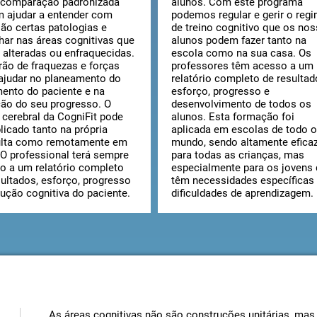
 comparação padronizada
alunos. Com este programa
 ajudar a entender com
podemos regular e gerir o reg
são certas patologias e
de treino cognitivo que os no
lhar nas áreas cognitivas que
alunos podem fazer tanto na
 alteradas ou enfraquecidas.
escola como na sua casa. Os
rão de fraquezas e forças
professores têm acesso a um
ajudar no planeamento do
relatório completo de resultad
mento do paciente e na
esforço, progresso e
ão do seu progresso. O
desenvolvimento de todos os
o cerebral da CogniFit pode
alunos. Esta formação foi
licado tanto na própria
aplicada em escolas de todo 
lta como remotamente em
mundo, sendo altamente efica
 O professional terá sempre
para todas as crianças, mas
o a um relatório completo
especialmente para os jovens
sultados, esforço, progresso
têm necessidades específicas
lução cognitiva do paciente.
dificuldades de aprendizagem.
As áreas cognitivas não são construções unitárias, ma