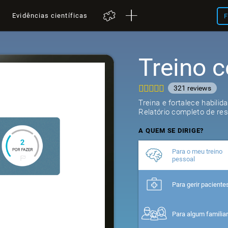
a
Evidências científicas
F
Treino c
321
review
Treina e fortalece habilid
Relatório completo de res
A QUEM SE DIRIGE?
Para o meu treino
pessoal
Para gerir paciente
Para algum familia