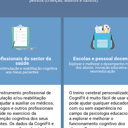
pessoa (crianças, adultos e idosos).
fissionais do sector da
Escolas e pessoal docen
saúde
Explorar e melhorar o desempenho m
dos alunos. Inovação educativa 
estimulação e reabilitação cognitiva
neuroeducação
aos meus pacientes
instrumento profissional de
O treino cerebral personalizad
ulação e/ou reabilitação
CogniFit é muito fácil de usar 
ajudar a auxiliar os médicos,
pode ajudar qualquer educado
logos e outros profissionais
com ou sem experiência no
úde no exercício da
campo da psicologia educacio
venção cognitiva dos seus
a explorar e melhorar o
ntes. Os dados da CogniFit e
funcionamento cognitivo dos