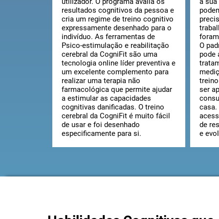
utilizador. O programa avalia os
a sua
resultados cognitivos da pessoa e
podem
cria um regime de treino cognitivo
preci
expressamente desenhado para o
traba
indivíduo. As ferramentas de
foram
Psico-estimulação e reabilitação
O pad
cerebral da CogniFit são uma
pode 
tecnologia online líder preventiva e
trata
um excelente complemento para
mediç
realizar uma terapia não
trein
farmacológica que permite ajudar
ser ap
a estimular as capacidades
consu
cognitivas danificadas. O treino
casa.
cerebral da CogniFit é muito fácil
acess
de usar e foi desenhado
de re
especificamente para si.
e evo