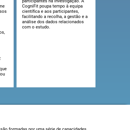
participantes na investigação. A
ime
CogniFit poupa tempo à equipa
ssos
científica e aos participantes,
facilitando a recolha, a gestão e a
análise dos dados relacionados
com o estudo.
os,
o
z
 que
 ou
s são formadas por uma série de capacidades