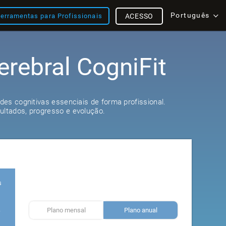
Português
erramentas para Profissionais
ACESSO
erebral CogniFit
s
ades cognitivas essenciais de forma profissional.
ultados, progresso e evolução.
s
Plano mensal
Plano anual
r