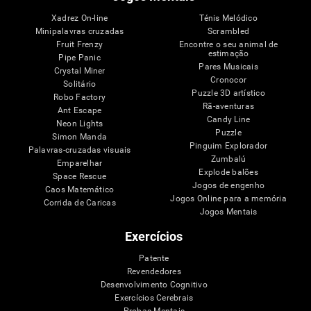
Xadrez On-line
Ténis Melódico
Minipalavras cruzadas
Scrambled
Fruit Frenzy
Encontre o seu animal de
estimação
Pipe Panic
Pares Musicais
Crystal Miner
Cronocor
Solitário
Puzzle 3D artístico
Robo Factory
Rã-aventuras
Ant Escape
Candy Line
Neon Lights
Puzzle
Simon Manda
Pinguim Explorador
Palavras-cruzadas visuais
Zumbalú
Emparelhar
Explode balões
Space Rescue
Jogos de engenho
Caos Matemático
Jogos Online para a memória
Corrida de Caricas
Jogos Mentais
Exercícios
Patente
Revendedores
Desenvolvimento Cognitivo
Exercícios Cerebrais