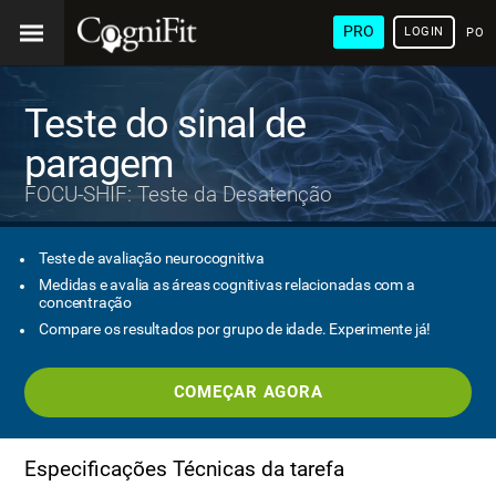
PRO
LOGIN
POR
Teste do sinal de
paragem
FOCU-SHIF: Teste da Desatenção
Teste de avaliação neurocognitiva
Medidas e avalia as áreas cognitivas relacionadas com a
concentração
Compare os resultados por grupo de idade. Experimente já!
COMEÇAR AGORA
Especificações Técnicas da tarefa