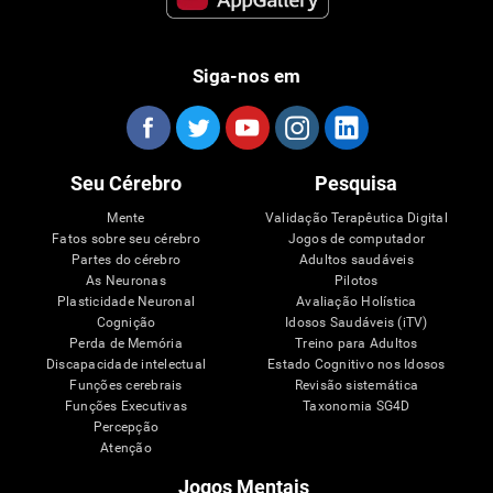
Siga-nos em
Seu Cérebro
Pesquisa
Mente
Validação Terapêutica Digital
Fatos sobre seu cérebro
Jogos de computador
Partes do cérebro
Adultos saudáveis
As Neuronas
Pilotos
Plasticidade Neuronal
Avaliação Holística
Cognição
Idosos Saudáveis (iTV)
Perda de Memória
Treino para Adultos
Discapacidade intelectual
Estado Cognitivo nos Idosos
Funções cerebrais
Revisão sistemática
Funções Executivas
Taxonomia SG4D
Percepção
Atenção
Jogos Mentais