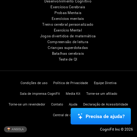
Desenvolvimento Cognitivo
Exercícios Cerebrais
Probas Mentais
Exercícios mentais
Treino cerebral personalizado
Exercício Mental
Jogos divertidos de matemática
Compreensão de leitura
Crianças superdotadas
Batalhas cerebrais
Teste de QI
Condições de uso
Política de Privacidade
Equipe Diretiva
Sala de imprensa CogniFit
Media Kit
Torne-se um afiliado
Torne-se um revendedor
Contato
Ajuda
Declaração de Acessibilidade
Central de confiança
Precisa de ajuda?
CogniFit Inc © 2026
ANGOLA