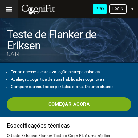
PRO
LOGIN
POR
Teste de Flanker de
Eriksen
CAT-EF
Tenha acesso a esta avaliação neuropsicológica.
Avaliação cognitiva de suas habilidades cognitivas.
Compare os resultados por faixa etária. De uma chance!
COMEÇAR AGORA
Especificações técnicas
O teste Eriksen's Flanker Test do CogniFit é uma réplica