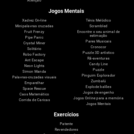
Atenção
Jogos Mentais
Xadrez On-line
Ténis Melódico
Minipalavras cruzadas
Scrambled
Fruit Frenzy
Encontre o seu animal de
estimação
Pipe Panic
Pares Musicais
Crystal Miner
Cronocor
Solitário
Puzzle 3D artístico
Robo Factory
Rã-aventuras
Ant Escape
Candy Line
Neon Lights
Puzzle
Simon Manda
Pinguim Explorador
Palavras-cruzadas visuais
Zumbalú
Emparelhar
Explode balões
Space Rescue
Jogos de engenho
Caos Matemático
Jogos Online para a memória
Corrida de Caricas
Jogos Mentais
Exercícios
Patente
Revendedores