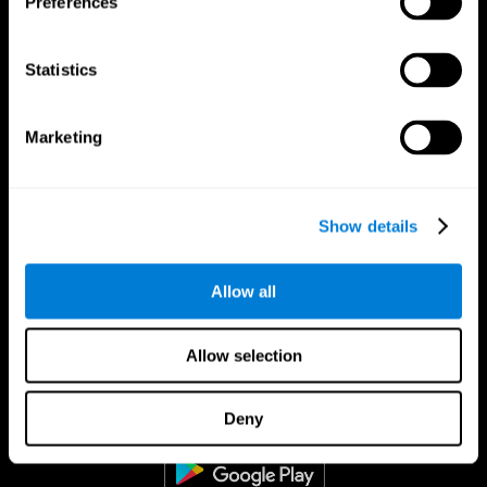
Preferences
Statistics
Marketing
Show details
Allow all
Allow selection
CogniFit Aplicação
Deny