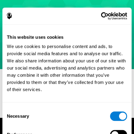
This website uses cookies
We use cookies to personalise content and ads, to
provide social media features and to analyse our traffic.
We also share information about your use of our site with
our social media, advertising and analytics partners who
may combine it with other information that you’ve
Referências
provided to them or that they’ve collected from your use
Eriksen, B. A.; Eriksen, C. W. (1974). "Effects of noise letters upon
of their services.
identification of a target letter in a non- search task". Perception
and Psychophysics. 16: 143–149. doi:10.3758/bf03203267.
Consent
Necessary
Selection