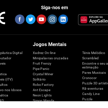
Siga-nos em
Jogos Mentais
pêutica Digital
Xadrez On-line
Ténis Melódico
putador
Minipalavras cruzadas
Scrambled
veis
Fruit Frenzy
Encontre o seu 
estimação
Pipe Panic
Pares Musicais
stica
Crystal Miner
Cronocor
is (iTV)
Solitário
Puzzle 3D artíst
ultos
Robo Factory
Rã-aventuras
ivo nos Idosos
Ant Escape
Candy Line
mática
Neon Lights
Puzzle
G4D
Simon Manda
Pinguim Explora
Palavras-cruzadas visuais