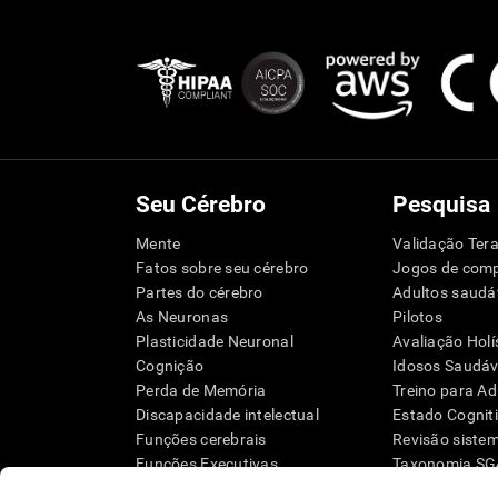
Seu Cérebro
Pesquisa
Mente
Validação Tera
Fatos sobre seu cérebro
Jogos de com
Partes do cérebro
Adultos saudá
As Neuronas
Pilotos
Plasticidade Neuronal
Avaliação Holí
Cognição
Idosos Saudáve
Perda de Memória
Treino para Ad
Discapacidade intelectual
Estado Cognit
Funções cerebrais
Revisão siste
Funções Executivas
Taxonomia S
Percepção