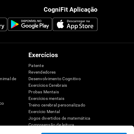
CogniFit Aplicação
Exercícios
Patente
Revendedores
animal de
Desenvolvimento Cognitivo
Exercícios Cerebrais
Probas Mentais
Exercícios mentais
ico
Treino cerebral personalizado
Exercício Mental
Jogos divertidos de matemática
Compreensão de leitura
dor
Crianças superdotadas