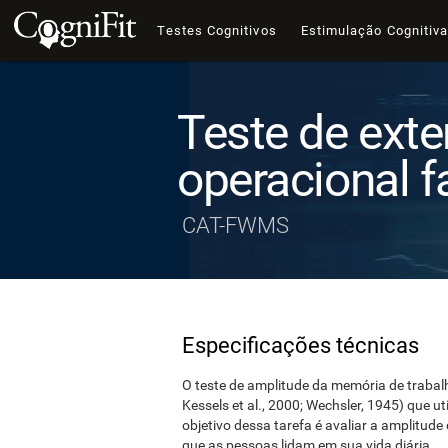
Testes Cognitivos
Estimulação Cognitiv
Teste de ext
operacional f
CAT-FWMS
Especificações técnicas
O teste de amplitude da memória de trabalh
Kessels et al., 2000; Wechsler, 1945) que ut
objetivo dessa tarefa é avaliar a amplitu
que as pessoas lidam em sua vida diária.