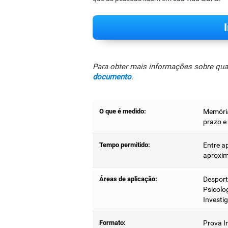
Para obter mais informações sobre quais
documento
.
O que é medido:
Memória
prazo e
Tempo permitido:
Entre a
aproxi
Áreas de aplicação:
Desport
Psicolog
Investi
Formato:
Prova In