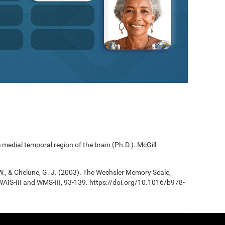
edial temporal region of the brain (Ph.D.). McGill
B. W., & Chelune, G. J. (2003). The Wechsler Memory Scale,
e WAIS-III and WMS-III, 93-139. https://doi.org/10.1016/b978-