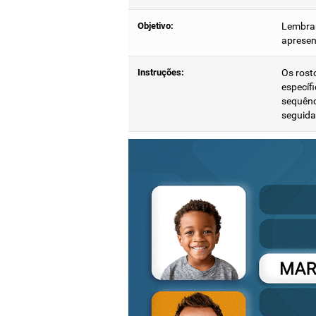
Objetivo:
Lembrar
apresen
Instruções:
Os rost
específ
sequênc
seguida