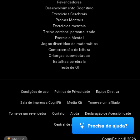
Revendedores
Desenvolvimento Cognitivo
Exercícios Cerebrais
Probas Mentais
Exercícios mentais
Treino cerebral personalizado
Exercício Mental
Jogos divertidos de matemática
Compreensão de leitura
Crianças superdotadas
Batalhas cerebrais
Teste de QI
Condições de uso
Política de Privacidade
Equipe Diretiva
Sala de imprensa CogniFit
Media Kit
Torne-se um afiliado
Torne-se um revendedor
Contato
Ajuda
Declaração de Acessibilidade
Central de confiança
Precisa de ajuda?
CogniFit Inc © 2026
ANGOLA