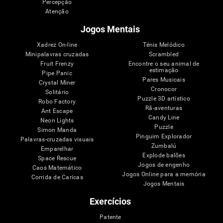
Percepção
Atenção
Jogos Mentais
Xadrez On-line
Ténis Melódico
Minipalavras cruzadas
Scrambled
Fruit Frenzy
Encontre o seu animal de
estimação
Pipe Panic
Pares Musicais
Crystal Miner
Cronocor
Solitário
Puzzle 3D artístico
Robo Factory
Rã-aventuras
Ant Escape
Candy Line
Neon Lights
Puzzle
Simon Manda
Pinguim Explorador
Palavras-cruzadas visuais
Zumbalú
Emparelhar
Explode balões
Space Rescue
Jogos de engenho
Caos Matemático
Jogos Online para a memória
Corrida de Caricas
Jogos Mentais
Exercícios
Patente