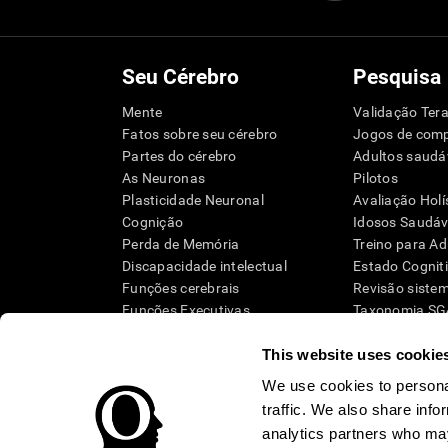
Seu Cérebro
Pesquisa
Mente
Validação Tera
Fatos sobre seu cérebro
Jogos de com
Partes do cérebro
Adultos saudá
As Neuronas
Pilotos
Plasticidade Neuronal
Avaliação Holí
Cognição
Idosos Saudáve
Perda de Memória
Treino para Ad
Discapacidade intelectual
Estado Cognit
Funções cerebrais
Revisão siste
Funções Executivas
Taxonomia S
Percepção
This website uses cookie
Atenção
We use cookies to personal
traffic. We also share info
analytics partners who may