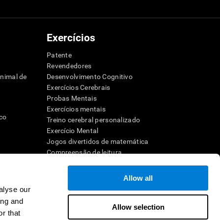
Exercícios
Patente
Revendedores
animal de
Desenvolvimento Cognitivo
Exercícios Cerebrais
Probas Mentais
Exercícios mentais
ico
Treino cerebral personalizado
Exercício Mental
Jogos divertidos de matemática
Compreensão de leitura
dor
Crianças superdotadas
Batalhas cerebrais
Allow all
Teste de QI
alyse our
ho
ing and
ra a memória
Allow selection
r that