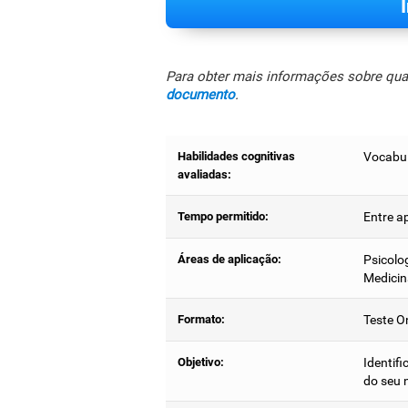
Para obter mais informações sobre quais
documento
.
Habilidades cognitivas
Vocabul
avaliadas:
Tempo permitido:
Entre a
Áreas de aplicação:
Psicolog
Medicin
Formato:
Teste On
Objetivo:
Identifi
do seu 