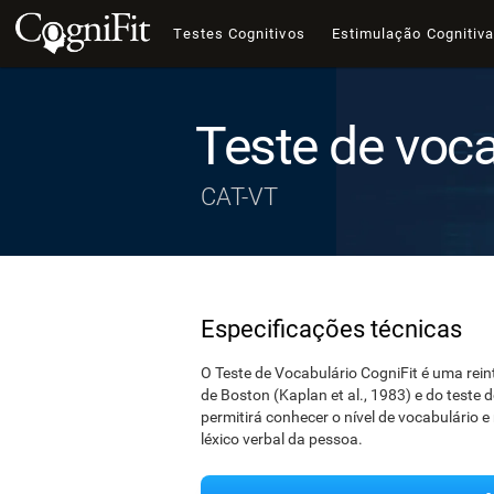
Testes Cognitivos
Estimulação Cognitiv
Teste de voca
CAT-VT
Especificações técnicas
O Teste de Vocabulário CogniFit é uma rein
de Boston (Kaplan et al., 1983) e do teste 
permitirá conhecer o nível de vocabulário 
léxico verbal da pessoa.