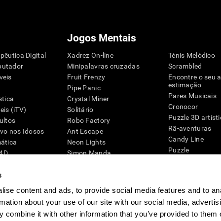
Jogos Mentais
pêutica Digital
Xadrez On-line
Ténis Melódico
putador
Minipalavras cruzadas
Scrambled
veis
Fruit Frenzy
Encontre o seu 
estimação
Pipe Panic
Pares Musicais
stica
Crystal Miner
Cronocor
is (iTV)
Solitário
Puzzle 3D artíst
ultos
Robo Factory
Rã-aventuras
ivo nos Idosos
Ant Escape
Candy Line
mática
Neon Lights
Puzzle
G4D
Simon Manda
Pinguim Explora
Palavras-cruzadas visuais
Zumbalú
s
Emparelhar
Explode balões
Space Rescue
ise content and ads, to provide social media features and to an
Jogos de engen
Caos Matemático
rmation about your use of our site with our social media, advertis
Jogos Online pa
Corrida de Caricas
 combine it with other information that you’ve provided to them o
Jogos Mentais