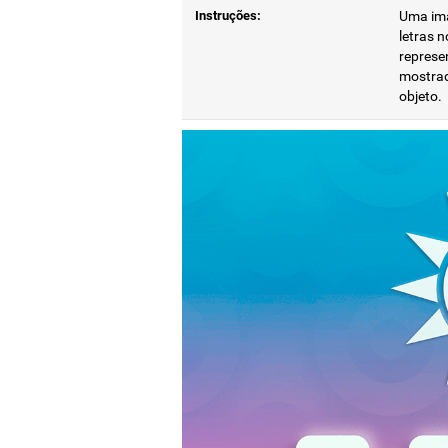
Instruções:
Uma ima
letras 
represen
mostrad
objeto.