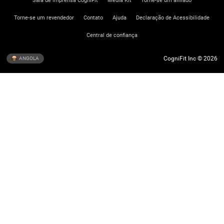
Torne-se um revendedor
Contato
Ajuda
Declaração de Acessibilidade
Central de confiança
CogniFit Inc © 2026
ANGOLA