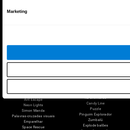
Plasticidade Neuronal
Avaliação Holística
Cognição
Idosos Saudáveis (iTV)
Marketing
Perda de Memória
Treino para Adultos
Discapacidade intelectual
Estado Cognitivo nos Idosos
Funções cerebrais
Revisão sistemática
Funções Executivas
Taxonomia SG4D
Percepção
Atenção
Jogos Mentais
Xadrez On-line
Ténis Melódico
Minipalavras cruzadas
Scrambled
Fruit Frenzy
Encontre o seu animal de
estimação
Pipe Panic
Pares Musicais
Crystal Miner
Cronocor
Solitário
Puzzle 3D artístico
Robo Factory
Rã-aventuras
Ant Escape
Candy Line
Neon Lights
Puzzle
Simon Manda
Pinguim Explorador
Palavras-cruzadas visuais
Zumbalú
Emparelhar
Explode balões
Space Rescue