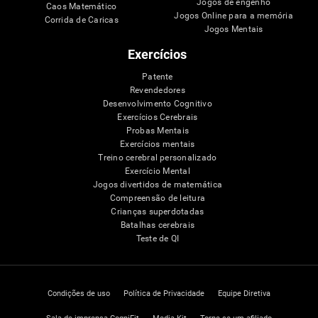
Jogos de engenho
Caos Matemático
Jogos Online para a memória
Corrida de Caricas
Jogos Mentais
Exercícios
Patente
Revendedores
Desenvolvimento Cognitivo
Exercícios Cerebrais
Probas Mentais
Exercícios mentais
Treino cerebral personalizado
Exercício Mental
Jogos divertidos de matemática
Compreensão de leitura
Crianças superdotadas
Batalhas cerebrais
Teste de QI
Condições de uso
Política de Privacidade
Equipe Diretiva
Sala de imprensa CogniFit
Media Kit
Torne-se um afiliado