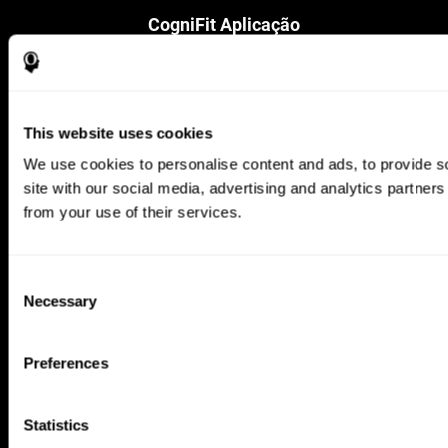
CogniFit Aplicação
This website uses cookies
We use cookies to personalise content and ads, to provide so
site with our social media, advertising and analytics partner
from your use of their services.
Siga-nos em
Consent
Necessary
Selection
Seu Cérebro
Pesquisa
Preferences
Mente
Validação Terapêutica Digital
Fatos sobre seu cérebro
Jogos de computador
Partes do cérebro
Adultos saudáveis
Statistics
As Neuronas
Pilotos