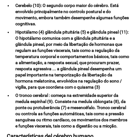
Cerebelo
(10): O segundo corpo maior do cérebro. Está
envolvido principalmente no controlo postural e do
movimento, embora também desempenhe algumas funções
cognitivas.
Hipotálamo
(4)
glândula pituitária
(5) e glândula pineal
(11):
O hipotálamo comunica com a glândula pituitária e a
glândula pineal, por meio da libertação de hormonas que
regulam as funções viscerais, tais como a regulação da
temperatura corporal e comportamentos básicos, tais como
a alimentação, a resposta sexual, que procuram prazer,
resposta agressiva ... a glândula pineal desempenha um
papel importante na temporização da libertação da
hormona melatonina, envolvidos na regulação do sono /
vigília, para que coordena com o quiasma (3)
O tronco cerebral
: começa na extremidade superior da
medula espinhal (9). Consiste na medula oblongata (8), da
ponte ou protuberância (7) e mesencéfalo. Tronco cerebral
ou controla as funções automáticas, tais como a pressão
sanguínea ou ritmo cardíaco, os movimentos dos membros
e funções viscerais, tais como a digestão ou a micção.
Características del cérebro humano