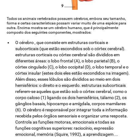
Todos os animais vertebrados possuem cérebros, embora seu tamanho,
forma e certas características possam variar muito de uma espécie para
outra. Encima mostra-se um cérebro humano, que é principalmente
composto dos seguintes componentes, mostrados:
O cérebro
, que consiste em estruturas corticais e
subcorticais (que estão escondidos sob o córtex cerebral).
estruturas corticais ou córtex cerebral são divididos em
diferentes áreas: o lobo frontal (A), o lobo parietal (B), o
córtex cingulado (C), o lobo occipital (D), o lobo temporal e o
córtex insular (estes dois eles estão escondidos na imagem).
Além disso, esses lóbulos são divididos ao meio em dois
hemisférios: o direito e o esquerdo. estruturas subcorticais
referem-se aqueles que estão sob o córtex cerebral, como o
corpo caloso (1) ligando os dois hemisférios, tálamo (2), os
gânglios basais, hipocampo e amígdala, corpos mamilares
(6). O cérebro é responsável por integrar toda a informação
recebida pelos órgãos sensoriais e organizar uma resposta.
Controla as funções motoras, emocionais e todas as
funções cognitivas superiores: raciocínio, expressão
emocional, memória (Squire, 1992), a aprendizagem ...