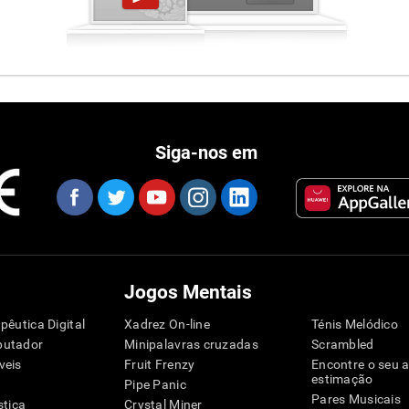
Siga-nos em
Jogos Mentais
pêutica Digital
Xadrez On-line
Ténis Melódico
putador
Minipalavras cruzadas
Scrambled
veis
Fruit Frenzy
Encontre o seu 
estimação
Pipe Panic
Pares Musicais
stica
Crystal Miner