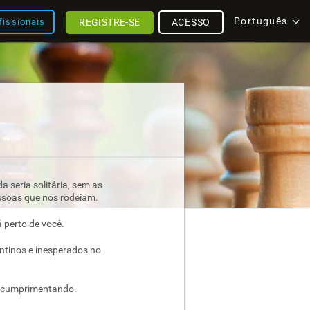
Português
REGISTRE-SE
ACESSO
fissionais
 seria solitária, sem as
ssoas que nos rodeiam.
 perto de você.
ntinos e inesperados no
á cumprimentando.