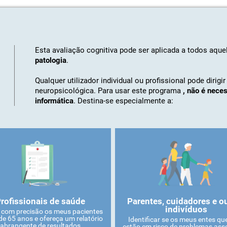
Esta avaliação cognitiva pode ser aplicada a todos aqu
patologia
.
Qualquer utilizador individual ou profissional pode dirigi
neuropsicológica. Para usar este programa
, não é nece
informática
. Destina-se especialmente a:
rofissionais de saúde
Parentes, cuidadores e o
indivíduos
r com precisão os meus pacientes
de 65 anos e ofereça um relatório
Identificar se os meus entes qu
abrangente de resultados
estão em risco de problemas ass