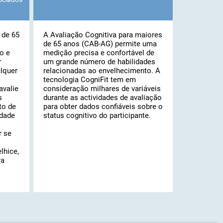
 de 65
A Avaliação Cognitiva para maiores
de 65 anos (CAB-AG) permite uma
o e
medição precisa e confortável de
r
um grande número de habilidades
alquer
relacionadas ao envelhecimento. A
tecnologia CogniFit tem em
avalie
consideração milhares de variáveis ​​
s
durante as actividades de avaliação
to de
para obter dados confiáveis ​​sobre o
idade
status cognitivo do participante.
r se
lhice,
ra