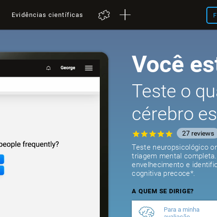
a
Evidências científicas
F
Você es
Teste o qu
cérebro e
27
reviews
Teste neuropsicológico on
triagem mental completa.
envelhecimento e identific
cognitiva precoce*.
A QUEM SE DIRIGE?
Para a minha
avaliação