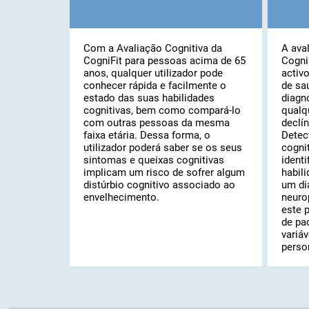
Com a Avaliação Cognitiva da
A ava
CogniFit para pessoas acima de 65
Cogni
anos, qualquer utilizador pode
activ
conhecer rápida e facilmente o
de sa
estado das suas habilidades
diagn
cognitivas, bem como compará-lo
qualq
com outras pessoas da mesma
declín
faixa etária. Dessa forma, o
Detec
utilizador poderá saber se os seus
cogni
sintomas e queixas cognitivas
identi
implicam um risco de sofrer algum
habili
distúrbio cognitivo associado ao
um di
envelhecimento.
neuro
este 
de pa
variáv
perso