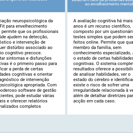
ao envelhecimento mental
liação neuropsicológica da
A avaliação cognitiva há mais
Fit para envelhecimento
anos é um recurso científico,
o permite que os profissionais
composto por um questionári
úde ajudem na detecção,
testes simples que podem se
óstico e intervenção de
feitos online. Permite que qu
uer distúrbio associado ao
membro da família, sem
io cognitivo precoce.
conhecimento especializado, 
tar sintomas e disfunções
o estado de certas habilidade
tivas é o primeiro passo para
cognitivas. O sistema comple
ficar a perda de certas
resultados oferece a possibil
dades cognitivas e orientar
de analisar habilidades, ver o
agnóstico de intervenção
estado do cérebro e identifica
psicológica apropriada. Com
existe o risco de sofrer uma
poderoso software de gestão
irregularidade relacionada à ve
cientes, pode estudar várias
além de detalhar diretrizes pa
eis ​​e oferecer relatórios
acção em cada caso.
nalizados completos