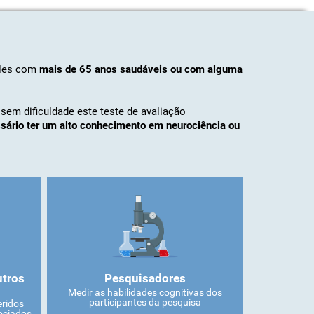
eles com
mais de 65 anos saudáveis ​​ou com alguma
r sem dificuldade este teste de avaliação
ssário ter um alto conhecimento em neurociência ou
utros
Pesquisadores
Medir as habilidades cognitivas dos
participantes da pesquisa
eridos
ociados