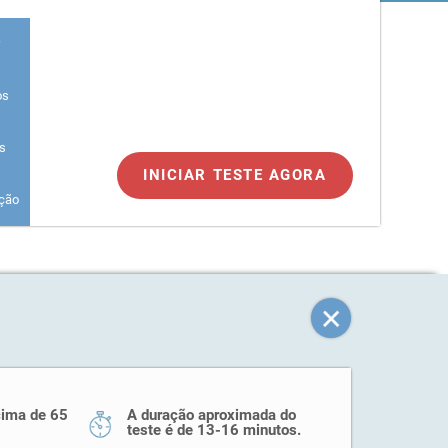
r
os
es
INICIAR TESTE AGORA
ação
cima de 65
A duração aproximada do
teste é de 13-16 minutos.