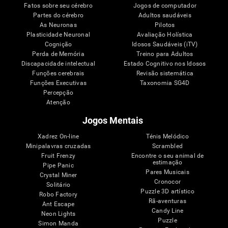
Fatos sobre seu cérebro
Jogos de computador
Partes do cérebro
Adultos saudáveis
As Neuronas
Pilotos
Plasticidade Neuronal
Avaliação Holística
Cognição
Idosos Saudáveis (iTV)
Perda de Memória
Treino para Adultos
Discapacidade intelectual
Estado Cognitivo nos Idosos
Funções cerebrais
Revisão sistemática
Funções Executivas
Taxonomia SG4D
Percepção
Atenção
Jogos Mentais
Xadrez On-line
Ténis Melódico
Minipalavras cruzadas
Scrambled
Fruit Frenzy
Encontre o seu animal de
estimação
Pipe Panic
Pares Musicais
Crystal Miner
Cronocor
Solitário
Puzzle 3D artístico
Robo Factory
Rã-aventuras
Ant Escape
Candy Line
Neon Lights
Puzzle
Simon Manda