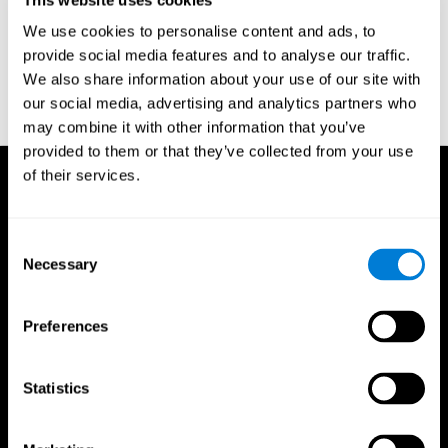
próprias necessidades. Ao medir exatamente a sua
cognição
,
CogniFit cria automaticamente um treinamento personalizado
We use cookies to personalise content and ads, to
para você. As tarefas selecionadas e o seu nível de dificuldade
provide social media features and to analyse our traffic.
são alterados dinamicamente se baseando nas suas
We also share information about your use of our site with
necessidades.
our social media, advertising and analytics partners who
may combine it with other information that you’ve
provided to them or that they’ve collected from your use
of their services.
Consent
Necessary
Selection
Preferences
Statistics