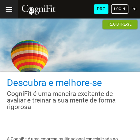
PRO
LOGIN
POR
REGISTRE-SE
Descubra e melhore-se
CogniFit é uma maneira excitante de
avaliar e treinar a sua mente de forma
rigorosa
A CogniFit é uma empresa multinacional especializada no