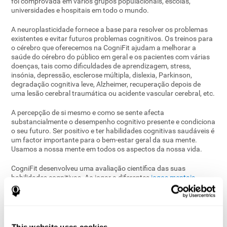
foi comprovada em vários grupos populacionais, escolas,
universidades e hospitais em todo o mundo.
A neuroplasticidade fornece a base para resolver os problemas
existentes e evitar futuros problemas cognitivos. Os treinos para
o cérebro que oferecemos na CogniFit ajudam a melhorar a
saúde do cérebro do público em geral e os pacientes com várias
doenças, tais como dificuldades de aprendizagem, stress,
insónia, depressão, esclerose múltipla, dislexia, Parkinson,
degradação cognitiva leve, Alzheimer, recuperação depois de
uma lesão cerebral traumática ou acidente vascular cerebral, etc.
A percepção de si mesmo e como se sente afecta
substancialmente o desempenho cognitivo presente e condiciona
o seu futuro. Ser positivo e ter habilidades cognitivas saudáveis ​​é
um factor importante para o bem-estar geral da sua mente.
Usamos a nossa mente em todos os aspectos da nossa vida.
CogniFit desenvolveu uma avaliação científica das suas
habilidades cognitivas. Ao jogar a diferentes
jogos mentais
,
descobrirá o seu estado cognitivo. Usando a sua base de dados
cognitivos, CogniFit entende qual é a sua situação e te oferece
um ótimo programa de exercício cerebral.
Você é único e merece um treinamento adaptado as suas
This website uses cookies