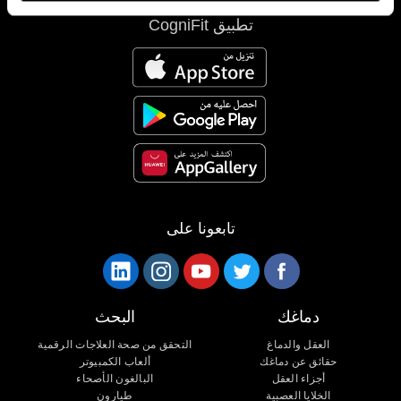
تطبيق CogniFit
تابعونا على
دماغك
البحث
العقل والدماغ
التحقق من صحة العلاجات الرقمية
حقائق عن دماغك
ألعاب الكمبيوتر
أجزاء العقل
البالغون الأصحاء
الخلايا العصبية
طيارون