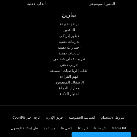
التنس الموسيقي
ألعاب عقلية
تمارين
براءة اختراع
البائعين
تطور إدراكى
تدريبات ذهنية
اختبارات ذهنية
تدريبات ذهنية
تدريب عقلي شخصي
تدريب ذهنى
العاب الرياضيات الممتعة
فهم القراءة
الأطفال الموهوبون
معارك الدماغ
اختبار الذكاء
شروط الاستخدام
السياسة الخصوصية
فريق الإدارة
غرفة أخبار CogniFit
Media Kit
كن حليفا
كن بائعًا
إتصل بنا
مساعدة
بيان إمكانية الوصول