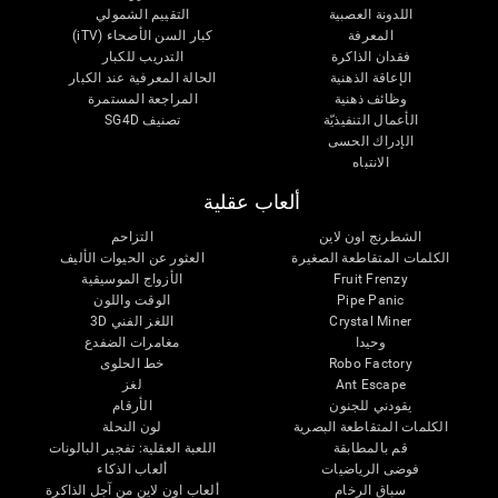
اللدونة العصبية
التقييم الشمولي
المعرفة
كبار السن الأصحاء (iTV)
فقدان الذاكرة
التدريب للكبار
الإعاقة الذهنية
الحالة المعرفية عند الكبار
وظائف ذهنية
المراجعة المستمرة
الأعمال التنفيذيّة
تصنيف SG4D
الإدراك الحسى
الانتباه
ألعاب عقلية
الشطرنج اون لاين
التزاحم
الكلمات المتقاطعة الصغيرة
العثور عن الحيوات الأليف
Fruit Frenzy
الأزواج الموسيقية
Pipe Panic
الوقت واللون
Crystal Miner
اللغز الفني 3D
وحيدا
مغامرات الضفدع
Robo Factory
خط الحلوى
Ant Escape
لغز
يقودني للجنون
الأرقام
الكلمات المتقاطعة البصرية
لون النحلة
قم بالمطابقة
اللعبة العقلية: تفجير البالونات
فوضى الرياضيات
ألعاب الذكاء
سباق الرخام
ألعاب اون لاين من آجل الذاكرة