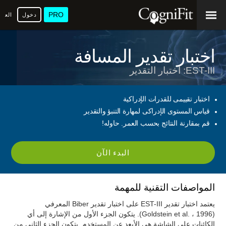
PRO
دخول
العرب
اختبار تقدير المسافة
EST-III: اختبار التقدير
اختبار تقييمى للقدرات الإدراكية
قياس المستوى الإدراكى لمهارة التنبؤ والتقدير
قم بمقارنة النتائج بحسب العمر. حاوله!
البدء الآن
المواصفات التقنية للمهمة
يعتمد اختبار تقدير EST-III على اختبار تقدير Biber المعرفي
(Goldstein et al. ، 1996). يتكون الجزء الأول من الإشارة إلى أي
الكائنات على الشاشة هي الأبعد عن المستخدم. يتكون الجزء الثاني من