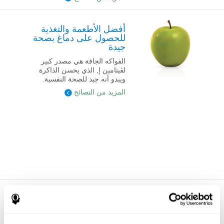
أفضل الأطعمة والتغذية
للحصول على دماغ بصحة
جيدة
الفواكه الجافة هي مصدر كبير
لڤيتامين إ, الذي يحسن الذاكرة
ويبدو أنه جيد للصحة النفسية.
المزيد من النصائح
طرق الحفاظ على لياقة
دماغك مع ألعاب الذاكرة
جرّب مسارا جديدا في طريقك