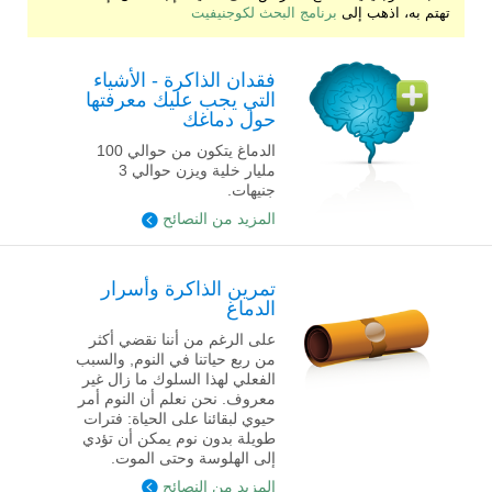
تهتم به، اذهب إلى
برنامج البحث لكوجنيفيت
فقدان الذاكرة - الأشياء
التي يجب عليك معرفتها
حول دماغك
الدماغ يتكون من حوالي 100
مليار خلية ويزن حوالي 3
جنيهات.
المزيد من النصائح
تمرين الذاكرة وأسرار
الدماغ
على الرغم من أننا نقضي أكثر
من ربع حياتنا في النوم, والسبب
الفعلي لهذا السلوك ما زال غير
معروف. نحن نعلم أن النوم أمر
حيوي لبقائنا على الحياة: فترات
طويلة بدون نوم يمكن أن تؤدي
إلى الهلوسة وحتى الموت.
المزيد من النصائح