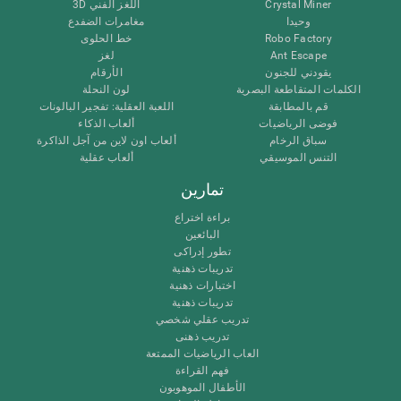
Crystal Miner
اللغز الفني 3D
وحيدا
مغامرات الضفدع
Robo Factory
خط الحلوى
Ant Escape
لغز
يقودني للجنون
الأرقام
الكلمات المتقاطعة البصرية
لون النحلة
قم بالمطابقة
اللعبة العقلية: تفجير البالونات
فوضى الرياضيات
ألعاب الذكاء
سباق الرخام
ألعاب اون لاين من آجل الذاكرة
التنس الموسيقي
ألعاب عقلية
تمارين
براءة اختراع
البائعين
تطور إدراكى
تدريبات ذهنية
اختبارات ذهنية
تدريبات ذهنية
تدريب عقلي شخصي
تدريب ذهنى
العاب الرياضيات الممتعة
فهم القراءة
الأطفال الموهوبون