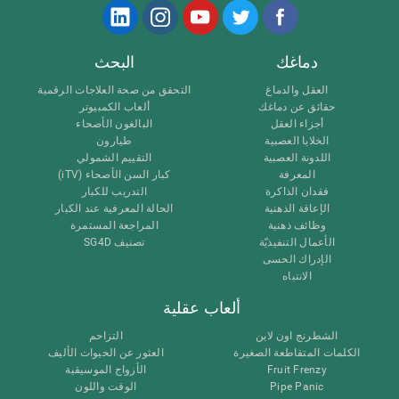
دماغك
البحث
العقل والدماغ
التحقق من صحة العلاجات الرقمية
حقائق عن دماغك
ألعاب الكمبيوتر
أجزاء العقل
البالغون الأصحاء
الخلايا العصبية
طيارون
اللدونة العصبية
التقييم الشمولي
المعرفة
كبار السن الأصحاء (iTV)
فقدان الذاكرة
التدريب للكبار
الإعاقة الذهنية
الحالة المعرفية عند الكبار
وظائف ذهنية
المراجعة المستمرة
الأعمال التنفيذيّة
تصنيف SG4D
الإدراك الحسى
الانتباه
ألعاب عقلية
الشطرنج اون لاين
التزاحم
الكلمات المتقاطعة الصغيرة
العثور عن الحيوات الأليف
Fruit Frenzy
الأزواج الموسيقية
Pipe Panic
الوقت واللون