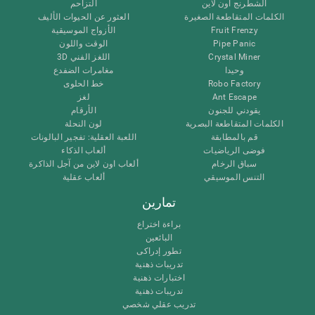
الشطرنج اون لاين
التزاحم
الكلمات المتقاطعة الصغيرة
العثور عن الحيوات الأليف
Fruit Frenzy
الأزواج الموسيقية
Pipe Panic
الوقت واللون
Crystal Miner
اللغز الفني 3D
وحيدا
مغامرات الضفدع
Robo Factory
خط الحلوى
Ant Escape
لغز
يقودني للجنون
الأرقام
الكلمات المتقاطعة البصرية
لون النحلة
قم بالمطابقة
اللعبة العقلية: تفجير البالونات
فوضى الرياضيات
ألعاب الذكاء
سباق الرخام
ألعاب اون لاين من آجل الذاكرة
التنس الموسيقي
ألعاب عقلية
تمارين
براءة اختراع
البائعين
تطور إدراكى
تدريبات ذهنية
اختبارات ذهنية
تدريبات ذهنية
تدريب عقلي شخصي