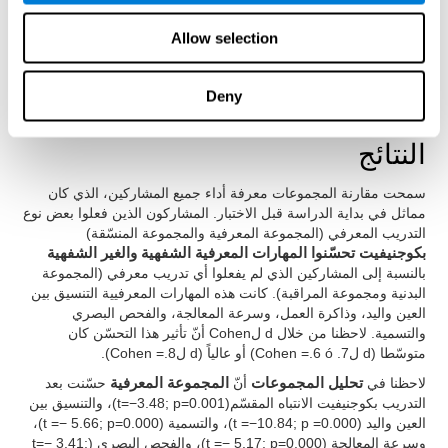
Allow selection
الوقتxالتدريب المعرفي.
الوقتxالتدريب البدني.
الوقتxالتدريب المعرفي xالتدريب البدني.
Deny
النتائج
سمحت مقارنة المجموعات معرفة أداء جميع المشاركين، الذي كان
مماثل في بداية الدراسة قبل الاختبار. المشاركون الذين فعلوا بعض نوع
التدريب المعرفي (المجموعة المعرفية والمجموعة المنسّقة)
بكوجنيفيت تحسّنوا المهارات المعرفية الشفهية والغير الشفهية
بالنسبة إلى المشاركين الذي لم يفعلوا أي تدريب معرفي (المجموعة
البدنية ومجموعة المراقبة). كانت هذه المهارات المعرفيية التنسيق بين
العين واليد، وذاكرة العمل، وسرعة المعالجة، والفحص البصري
والتسمية. لاحظنا من خلال d لCohen أنّ تأثير هذا التحسّن كان
متوسّطا (d لCohen =.6 ó .7) أو عالياً (d لCohen =.8).
لاحظنا في
تحليل المجموعات
أنّ
المجموعة المعرفية
حسّنت بعد
التدريب بكوجنيفيت الانتباه المقسّم(t=−3.48; p=0.001)، والتنسيق بين
العين واليد (t =−10.84; p =0.000)، والتسمية (t =− 5.66; p=0.000)،
وسرعة المعالجة (t =− 5.17; p=0.000)، والفحص البصري (t=− 3.41;