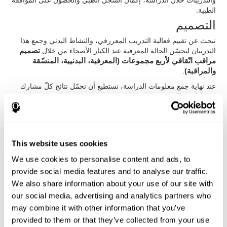
والتدريبات خلال الدراسة، إكمال السجل الطبي والحصول على الموافقة
الطبية.
التصميم
نبحث عن تقييم فعالية التدريب المعررفي، والنشاط البدني وجمع هذا
التدريبان لتحسّن الحالة المعرفية عند الكبار الأصحاء من خلال
تصميم
مراقب اتّقاقي لأربع مجموعات (المعرفية، البدنيية، المنسّقة
والمراقبة)
.
عند نهاية جمع معلومات الدراسة، نستطيع أن نحمّل نتائج كلّ مشارك
لتحليلها في الكمبيوتر
التدخّل في المجموعة البدنية
بما أنّ عمر المشاركين (كان عمر ال59% منهم 80 عاما أو أكثر)، لم
يستطيعوا ممارسة الرياضة الشديدة. لذلك، صمّمنا جلسات التمرين (10
This website uses cookies
دقيقة)، والتدريب القلبي العرقي (15 دقيقة)، والأنشطة التنفسية (5
دقائق)، وتدريب القوّة (10 دقيقة)، وتدريب اللدونة (5 دقائق) وجلسة
We use cookies to personalise content and ads, to
الاستراح. هم الذين لم يتمّوا جلسة الرياشة الكاملة، تمّوا أنشطة
provide social media features and to analyse our traffic.
مطابقة على متستواهم البدنية.
We also share information about your use of our site with
التدخّل في المجموعة المنسّق
our social media, advertising and analytics partners who
may combine it with other information that you’ve
جمع مشاركو المجموعة المنسّق بين تدريب المجموعة المعرفية
(باستعمال كوجنيفيت) وتدريب المجموعة البدنية. تمّ المشاركون أكثر
provided to them or that they’ve collected from your use