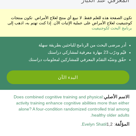
المعرفي عند الكبار
تكون الصفحة هذه للعلم فقط. لا نبيع أي منتج لعلاج الأمراض. تكون منتجات
كوجنيفيت لعلاج الأمراض على عملية الإثبات الآن. إذا كنت تهتم به، اذهب إلى
برنامج البحث لكوجنيفيت
أدر مرضى البحث من الرنامج للباحثين بطريقة سهلة
قيّم ودرّب 23 مهارة معرفية لمشاركي دراستك
حقّق وشبّه التقدّم المعرفي للمشاركين لمعلومات دراستك
البدء الآن
الاسم الأصلي
:
Does combined cognitive training and physical
activity training enhance cognitive abilities more than either
alone? A four-condition randomized controlled trial among
.
healthy older adults
المؤلّفة
:
1,2.
Evelyn Shatil