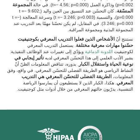
p=0.002) وذاكرة العمل (t=− 4.56; p=0.000). في حالة
المجموعة
المنسّقة
، كان التحسّن عند التنسيق بين العين واليد (t =− 9.602;
p=0.000)، والتسمية (t =− 3.246; p=0.003) وسرعة المعالجة (t =−
3.246; p=0.003). في المقابل، لم يكن تحسّنا مهمّا بعد التدريب عند
المجموعة البدنية ومجموعة المراقبة.
نستنتج أنّ
الأشخاص الذين فعلوا التدريب المعرفي بكوجنيفيت
حسّنوا مهارات معرفية مختلفة
. يستعمل التدريب المعرفي
لكوجنيفيت
اللدونة الدماغية
ويؤدّي إلى تغييرات عند الوظائف التنفيذية.
يشير الأدب العلمي إلى هذا التحسّن المعرفي لديه
تأثير إيجابي في
نوعية الحياة واستقلال الكبار
. بدوره، تتناقض المعلومات الظنّ أنّ
النشاط الرياضي هو الطريقة الفضلى للتحسّن المعرفي. في واقع، وفق
المعلومات،
الطريقة الفضلى للتحسّن المعرفي هي التدريب
المعرفي
. هكذا، الكبار الذين لا يستطيعون أن يمارسوا الرياضة
التنفسية، يدرّبون حالتهم المعرفي من خلال أدوات مثل كوجنيفيت.