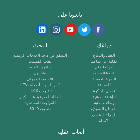
تابعونا على
دماغك
البحث
العقل والدماغ
التحقق من صحة العلاجات الرقمية
حقائق عن دماغك
ألعاب الكمبيوتر
أجزاء العقل
البالغون الأصحاء
الخلايا العصبية
طيارون
اللدونة العصبية
التقييم الشمولي
المعرفة
كبار السن الأصحاء (iTV)
فقدان الذاكرة
التدريب للكبار
الإعاقة الذهنية
الحالة المعرفية عند الكبار
وظائف ذهنية
المراجعة المستمرة
الأعمال التنفيذيّة
تصنيف SG4D
الإدراك الحسى
الانتباه
ألعاب عقلية