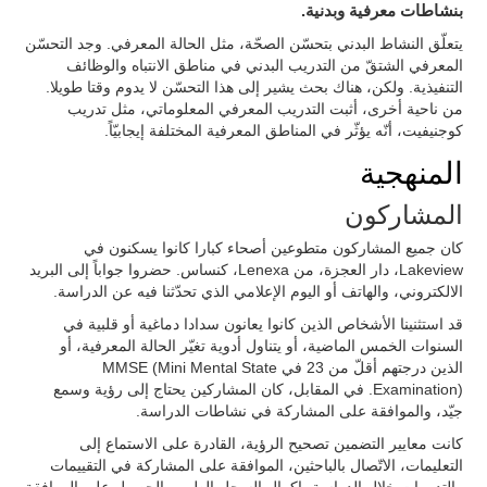
بنشاطات معرفية وبدنية.
يتعلّق النشاط البدني بتحسّن الصحّة، مثل الحالة المعرفي. وجد التحسّن
المعرفي الشتقّ من التدريب البدني في مناطق الانتباه والوظائف
التنفيذية. ولكن، هناك بحث يشير إلى هذا التحسّن لا يدوم وقتا طويلا.
من ناحية أخرى، أثبت التدريب المعرفي المعلوماتي، مثل تدريب
كوجنيفيت، أنّه يؤثّر في المناطق المعرفية المختلفة إيجابيّاً.
المنهجية
المشاركون
كان جميع المشاركون متطوعين أصحاء كبارا كانوا يسكنون في
Lakeview، دار العجزة، من Lenexa، كنساس. حضروا جواباً إلى البريد
الالكتروني، والهاتف أو اليوم الإعلامي الذي تحدّثنا فيه عن الدراسة.
قد استثنينا الأشخاص الذين كانوا يعانون سدادا دماغية أو قلبية في
السنوات الخمس الماضية، أو يتناول أدوية تغيّر الحالة المعرفية، أو
الذين درجتهم أقلّ من 23 في MMSE (Mini Mental State
Examination). في المقابل، كان المشاركين يحتاج إلى رؤية وسمع
جيّد، والموافقة على المشاركة في نشاطات الدراسة.
كانت معايير التضمين تصحيح الرؤية، القادرة على الاستماع إلى
التعليمات، الاتّصال بالباحثين، الموافقة على المشاركة في التقييمات