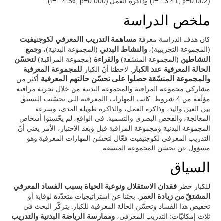
(t=− 3.41; p=0.002) وذاكرة العمل (t=− 4.56; p=0.000).
ملخص الدراسة
كان هدف الدراسة معرفة
مساهمة التدريب االمعرفي لكوجنيفيت
(المجموعة التجريبية)،
والنشاط البدني
(المجموعة البدنية)،
وجمع
النشاطين
(المجموعة المنسّقة)
والقراءة
(مجموعة المراقبة)
لتحسّن
الحالة المعرفية عند الكبار
. لاحظنا أنّ الكبار
للمجموعة المعرفية
والمجموعة المنسّقة حصلوا على تحسّن حالتهم المعرفية
أكثر من
مشاركي مجموعة المراقبة والمجموعة البدنية من خلال تجربة مراقبة
مؤلّفة من 4 شروط. كانت المهارات االمعرفية التي تحسّنت التنسيق
بين العين واليد، وذاكرة العمل، والذاكرة طويلة المدى، وسرعة
المعالجة، والفحص البصري والتسمية. في الواقع، لم يحّسنوا أشخاص
المجموعة البدنية ومجموعة المراقبة قبل وبعد الاختبار، الأمر يعني أنّ
التدريب المعرفي لكوجنيفيت فعّال لتحسّن المهارات المعرفية وهو
مسؤول عن تحسّن المجموعة المنسّقة.
السياق
للكبار خطر
فقدان الاستقلال ونوعية الحياة بسبب الفساد المعرفي
المشتقّ من زيادة العمر
. بحثنا عن استراتيجيات متعدّدة لوقاية أو
تخفيض هذا الفساد وتحسّن الحالة المعرفية للكبار. يتركّز البحث في
ثلاث إمكانيّات: التدريب المعرفي،
وممارسة الرياضة البدنية والتدريب