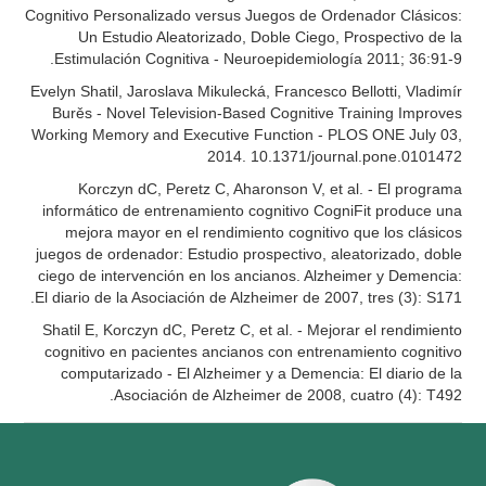
Cognitivo Personalizado versus Juegos de Ordenador Clásicos:
Un Estudio Aleatorizado, Doble Ciego, Prospectivo de la
Estimulación Cognitiva - Neuroepidemiología 2011; 36:91-9.
Evelyn Shatil, Jaroslava Mikulecká, Francesco Bellotti, Vladimír
Burěs - Novel Television-Based Cognitive Training Improves
Working Memory and Executive Function - PLOS ONE July 03,
2014. 10.1371/journal.pone.0101472
Korczyn dC, Peretz C, Aharonson V, et al. - El programa
informático de entrenamiento cognitivo CogniFit produce una
mejora mayor en el rendimiento cognitivo que los clásicos
juegos de ordenador: Estudio prospectivo, aleatorizado, doble
ciego de intervención en los ancianos. Alzheimer y Demencia:
El diario de la Asociación de Alzheimer de 2007, tres (3): S171.
Shatil E, Korczyn dC, Peretz C, et al. - Mejorar el rendimiento
cognitivo en pacientes ancianos con entrenamiento cognitivo
computarizado - El Alzheimer y a Demencia: El diario de la
Asociación de Alzheimer de 2008, cuatro (4): T492.