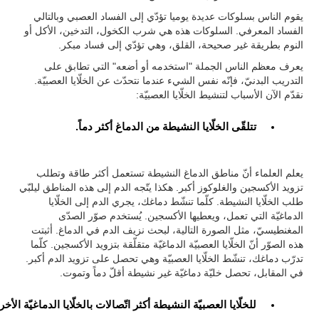
يقوم الناس بسلوكات عديدة يوميا تؤدّي إلى الفساد العصبي وبالتالي
الفساد المعرفي. السلوكات هذه هي شرب الكخول، التدخين، الأكل أو
النوم بطريقة غير صحيحة، القلق، وهي تؤدّي إلى فساد مبكر.
يعرف معظم الناس الجملة "استخدمه أو أضعه" التي تطابق على
التدريب البدنيّ، فإنّه نفس الشيء عندما نتحدّث عن الخلّايا العصبيّة.
نقدّم الآن الأسباب لتنشيط الخلّايا العصبيّة:
تتلقّى الخلّايا النشيطة من الدماغ أكثر دماً.
يعلم العلماء أنّ مناطق الدماغ النشيطة تستعمل أكثر طاقة وتطلب
تزويد الأكسجين والغلوكوز أكبر. هكذا يتّجه الدم إلى هذه المناطق ليلبّي
طلب الخلّايا النشيطة. كلّما تنشّط دماغك، يجري الدم إلى الخلّايا
الدماغيّة التي تعمل، ويعطيها الأكسجين. يُستخدم صوّر الصدّى
المغنطيسيّ، مثل الصورة التالية، لبحث نزيف الدم في الدماغ. أثبتت
هذه الصوّر أنّ الخلّايا العصبيّة الدماغيّة متقلّقة بتزويد الأكسجين. كلّما
تدرّب دماغك، تنشّط الخلّايا العصبيّة وهي تحصل على تزويد الدم أكبر.
في المقابل، تحصل خليّة دماغيّة غير نشيطة أقلّ دماً وتموت.
للخلّايا العصبيّة النشيطة أكثر اتّصالات بالخلّايا الدماغيّة الأخ