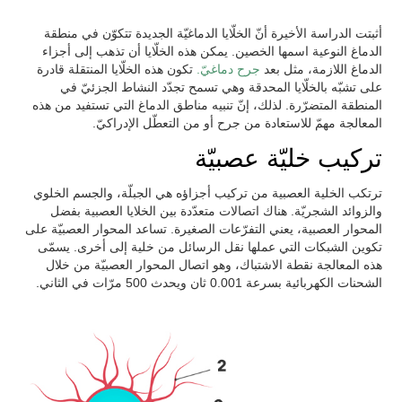
أثبتت الدراسة الأخيرة أنّ الخلّايا الدماغيّة الجديدة تتكوّن في منطقة
الدماغ النوعية اسمها الخصين. يمكن هذه الخلّايا أن تذهب إلى أجزاء
الدماغ اللازمة، مثل بعد
جرح دماغيّ.
تكون هذه الخلّايا المنتقلة قادرة
على تشبّه بالخلّايا المحدقة وهي تسمح تجدّد النشاط الجزئيّ في
المنطقة المتضرّرة. لذلك، إنّ تنبيه مناطق الدماغ التي تستفيد من هذه
المعالجة مهمّ للاستعادة من جرح أو من التعطّل الإدراكيّ.
تركيب خليّة عصبيّة
ترتكب الخلية العصبية من تركيب أجزاؤه هي الجبلّة، والجسم الخلوي
والزوائد الشجريّة. هناك اتصالات متعدّدة بين الخلايا العصبية بفضل
المحوار العصبية، يعني التفرّعات الصغيرة. تساعد المحوار العصبيّة على
تكوين الشبكات التي عملها نقل الرسائل من خلية إلى أخرى. يسمّى
هذه المعالجة نقطة الاشتباك، وهو اتصال المحوار العصبيّة من خلال
الشحنات الكهربائية بسرعة 0.001 ثان ويحدث 500 مرّات في الثاني.