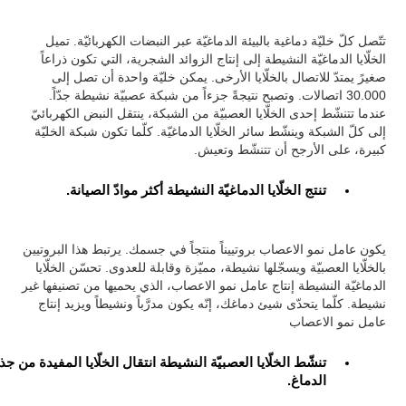
تتّصل كلّ خليّة دماغية بالبيئة الدماغيّة عبر النبضات الكهربائيّة. تميل
الخلّايا الدماغيّة النشيطة إلى إنتاج الزوائد الشجرية، التي تكون ذراعاً
صغيرً يمتدّ للاتصال بالخلّايا الأرخى. يمكن خليّة واحدة أن تصل إلى
30.000 اتصالات. وتصبح نتيجةً جزءاً من شبكة عصبيّة نشيطة جدّاً.
عندما تتنشّط إحدى الخلّايا العصبيّة من الشبكة، ينتقل النبض الكهربائيّ
إلى كلّ الشبكة وينشّط سائر الخلّايا الدماغيّة. كلّما تكون شبكة الخليّة
كبيرة، على الأرجح أن تتنشّط وتعيش.
تنتج الخلّايا الدماغيّة النشيطة أكثر موادّ الصيانة.
يكون عامل نمو الاعصاب بروتييناً منتجاً في جسمك. يرتبط هذا البروتيين
بالخلّايا العصبيّة ويسجّلها نشيطة، مميّزة وقابلة للعدوى. تحسّن الخلّايا
الدماغيّة النشيطة إنتاج عامل نمو الاعصاب، الذي يحميها من تصنيفها غير
نشيطة. كلّما يتحدّى شيئ دماغك، إنّه يكون مدرَّباً ونشيطاً ويزيد إنتاج
عامل نمو الاعصاب
تنشّط الخلّايا العصبيّة النشيطة انتقال الخلّايا المفيدة من جذ
الدماغ.