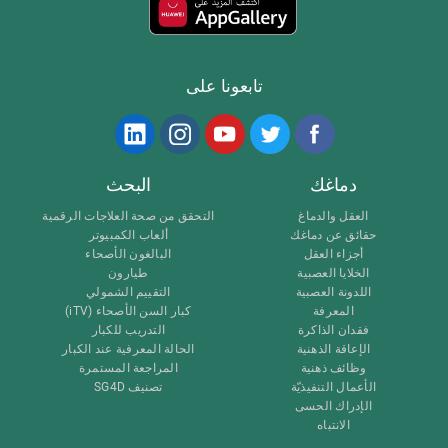
تابعونا على
دماغك
البحث
العقل والدماغ
التحقق من صحة العلاجات الرقمية
حقائق عن دماغك
ألعاب الكمبيوتر
أجزاء العقل
البالغون الأصحاء
الخلايا العصبية
طيارون
اللدونة العصبية
التقييم الشمولي
المعرفة
كبار السن الأصحاء (iTV)
فقدان الذاكرة
التدريب للكبار
الإعاقة الذهنية
الحالة المعرفية عند الكبار
وظائف ذهنية
المراجعة المستمرة
الأعمال التنفيذيّة
تصنيف SG4D
الإدراك الحسى
الانتباه