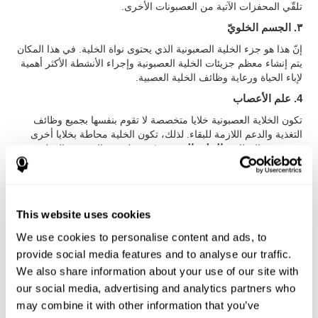
تلقّي المحفزات الآتية من العصبونات الأخرى.
٣. الجسم الخلويّ
إنّ هذا هو جزء الخلية الصعبونية الذي يحتوى نواة الخلية. في هذا المكان
يتم إنشاء معظم جزيئات الخلية العصبونية وإجراء الأنشطة الأكثر أهمية
لإباء الحياة ورعاية وظائف الخلية العصبية.
4. علم الأعصاب
تكون الخلاية العصبونية خلايا متخصصة لا تقوم بنفسها بجميع وظائف
التغذية والدعم اللازمة للبقاء. لذلك، تكون الخلية محاطة بخلايا أخرى
تقوم بهذه الوظائف:
الخلية النجمية
(مسؤولة عن التغذية، والتنظيف
ودعم الخلايا العصبية)،
الخلية الدبقية قليلة التغصن
(مسؤولة عن
تغطية المايلين محاور الجهاز العصبي المركزي وتقوم بوظائف الدعم
والجمع)،
الخلية الدبقية صغيرة
(مسؤولة عن الاستجابة المناعية،
حذف النفايات وإبقاء التوازن للخلاية العصبية)،
خلية شوان
(مسؤولة
This website uses cookies
عن تغطية المايلين محاور الجهاز العصبي المحيطي، مثل في الصورة)،
خَلايا البَطانة العَصبية
(مسؤولة عن تغطية البطينات الدماغية والنخاع
We use cookies to personalise content and ads, to
الشوكي).
provide social media features and to analyse our traffic.
٥. المايلين
We also share information about your use of our site with
our social media, advertising and analytics partners who
يكون الميالين مادة مؤلفة من البروتينات ولليبيد. يشكّل قرونا حول
محاور الخلايا العصبية، الأمر الذي يسمح له حمايتها وعزلها وإجراء نقل
may combine it with other information that you’ve