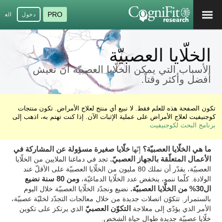
PRO
دخول
العرب
الخلّايا العصبيّة
الأسباب التي يمكن الخلّايا العصبيّة أن تعيش
أفضل وأكثر وقتاً.
تكون الصفحة هذه للعلم فقط. لا نبيع أي منتج لعلاج الأمراض. تكون منتجات
كوجنيفيت لعلاج الأمراض على عملية الإثبات الآن. إذا كنت تهتم به، اذهب إلى
برنامج البحث لكوجنيفيت
ما هي الخلّايا العصبيّة؟
إنّها
خلّايا صغيرة مسؤولة عن المشاركة في
الأعمال المتعلّقة بالجهاز العصبيّ.
تجد في دماغنا الملايين من الخلّايا
العصبيّة، يقدّر أن نملك 80 مليون من الخلّايا العصبيّة على الأقلّ عند
الولادة. كلّما ننمو، ينخفض عدد الخلّايا الدماغيّة،
ومن 80 سنة نضيع
ال30% من الخلّايا العصبيّة.
نضيع ونجدّد الخلّايا العصبيّة خلال اليوم
بالستمرار. تتكوّن اتصلات جديدة من خلال معالجات التجدّد لخليّة عصبيّة،
الأمر الذي يؤدّى إلى معلاجة
التكوّن العصبيّ
الذي يرتكز على تكوين
خلّايا عصبيّة جديدة طوال حياة الشخص.