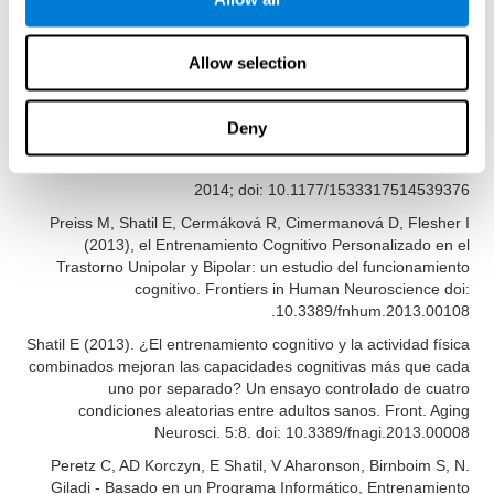
المراجع
Allow selection
James Siberski, Evelyn Shatil, Carol Siberski, Margie Eckroth-
Bucher, Aubrey French, Sara Horton, Rachel F. Loefflad, Phillip
Rouse. Computer-Based Cognitive Training for Individuals With
Deny
Intellectual and Developmental Disabilities: Pilot Study - The
American Journal of Alzheimer’s Disease & Other Dementias
2014; doi: 10.1177/1533317514539376
Preiss M, Shatil E, Cermáková R, Cimermanová D, Flesher I
(2013), el Entrenamiento Cognitivo Personalizado en el
Trastorno Unipolar y Bipolar: un estudio del funcionamiento
cognitivo. Frontiers in Human Neuroscience doi:
10.3389/fnhum.2013.00108.
Shatil E (2013). ¿El entrenamiento cognitivo y la actividad física
combinados mejoran las capacidades cognitivas más que cada
uno por separado? Un ensayo controlado de cuatro
condiciones aleatorias entre adultos sanos. Front. Aging
Neurosci. 5:8. doi: 10.3389/fnagi.2013.00008
Peretz C, AD Korczyn, E Shatil, V Aharonson, Birnboim S, N.
Giladi - Basado en un Programa Informático, Entrenamiento