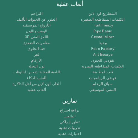
ألعاب عقلية
الشطرنج اون لاين
التزاحم
الكلمات المتقاطعة الصغيرة
العثور عن الحيوات الأليف
Fruit Frenzy
الأزواج الموسيقية
Pipe Panic
الوقت واللون
Crystal Miner
اللغز الفني 3D
وحيدا
مغامرات الضفدع
Robo Factory
خط الحلوى
Ant Escape
لغز
يقودني للجنون
الأرقام
الكلمات المتقاطعة البصرية
لون النحلة
قم بالمطابقة
اللعبة العقلية: تفجير البالونات
فوضى الرياضيات
ألعاب الذكاء
سباق الرخام
ألعاب اون لاين من آجل الذاكرة
التنس الموسيقي
ألعاب عقلية
تمارين
براءة اختراع
البائعين
تطور إدراكى
تدريبات ذهنية
اختبارات ذهنية