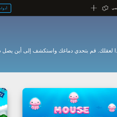
لمي
أدوا
ا لعقلك. قم بتحدي دماغك واستكشف إلى أين يصل دماغ