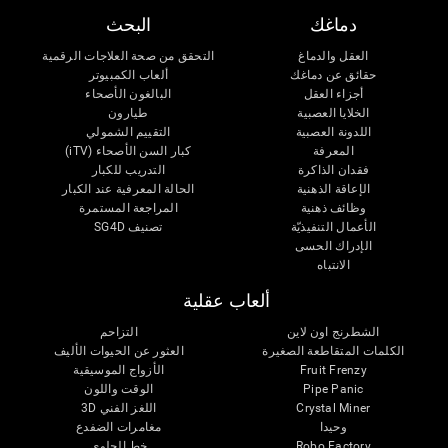
دماغك
البحث
العقل والدماغ
التحقق من صحة العلاجات الرقمية
حقائق عن دماغك
ألعاب الكمبيوتر
أجزاء العقل
البالغون الأصحاء
الخلايا العصبية
طيارون
اللدونة العصبية
التقييم الشمولي
المعرفة
كبار السن الأصحاء (iTV)
فقدان الذاكرة
التدريب للكبار
الإعاقة الذهنية
الحالة المعرفية عند الكبار
وظائف ذهنية
المراجعة المستمرة
الأعمال التنفيذيّة
تصنيف SG4D
الإدراك الحسى
الانتباه
ألعاب عقلية
الشطرنج اون لاين
التزاحم
الكلمات المتقاطعة الصغيرة
العثور عن الحيوات الأليف
Fruit Frenzy
الأزواج الموسيقية
Pipe Panic
الوقت واللون
Crystal Miner
اللغز الفني 3D
وحيدا
مغامرات الضفدع
Robo Factory
خط الحلوى