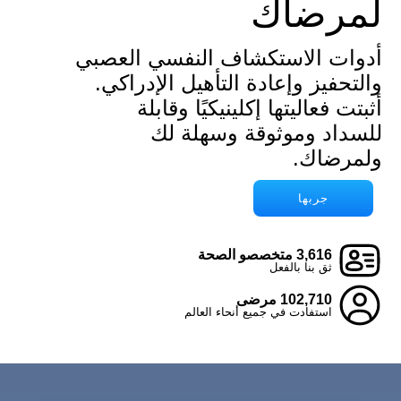
لمرضاك
أدوات الاستكشاف النفسي العصبي
والتحفيز وإعادة التأهيل الإدراكي.
أثبتت فعاليتها إكلينيكيًا وقابلة
للسداد وموثوقة وسهلة لك
ولمرضاك.
جربها
3,616 متخصصو الصحة
ثق بنا بالفعل
102,710 مرضى
استفادت في جميع أنحاء العالم