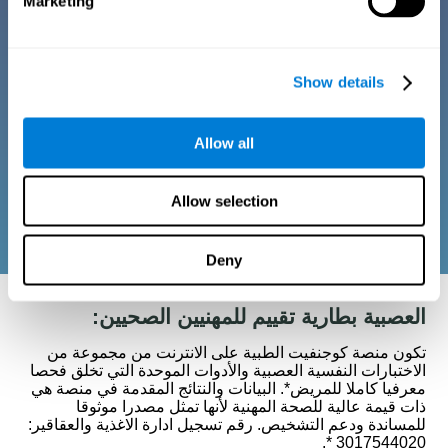
Marketing
مجموعات لتقييمات معرفية
رقمية
Show details
تمّ تصميم كلّ مجموعة للتقييم العصبي-النفسي
Allow all
لاستخدامها كأداة كشف نقص معرفي. تسمح الاختبارات
المعرفية للأطباء تصميم ومراقبة التدخّل ومعالجة
الاستعادة المعرفية لكلّ مريض.*
Allow selection
Deny
العصبية بطارية تقييم للمهنيين الصحيين:
تكون منصة كوجنفيت الطبية على الانترنت من مجموعة من
الاختبارات النفسية العصبية والأدوات الموحدة التي تخلق فحصا
معرفيا كاملا للمريض*. البيانات والنتائج المقدمة في منصة هي
ذات قيمة عالية للصحة المهنية لأنها تمثل مصدرا موثوقا
للمساندة ودعم التشخيص. رقم تسجيل ادارة الاغذية والعقاقير:
3017544020 *.