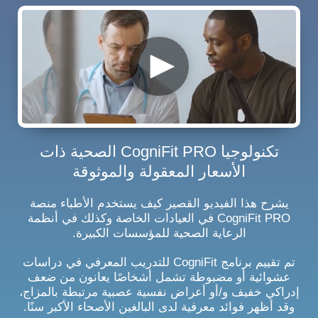
تكنولوجيا CogniFit PRO الصحية ذات
الأسعار المعقولة والموثوقة
يشرح هذا الفيديو القصير كيف يستخدم الأطباء منصة
CogniFit PRO في العيادات الخاصة وكذلك في أنظمة
الرعاية الصحية للمؤسسات الكبيرة.
تم تقييم برنامج CogniFit للتدريب المعرفي في دراسات
عشوائية أو مضبوطة تشمل أشخاصًا يعانون من ضعف
إدراكي خفيف و/أو أعراض نفسية عصبية مرتبطة بالمزاج،
وقد أظهر فوائد معرفية لدى البالغين الأصحاء الأكبر سنًا.