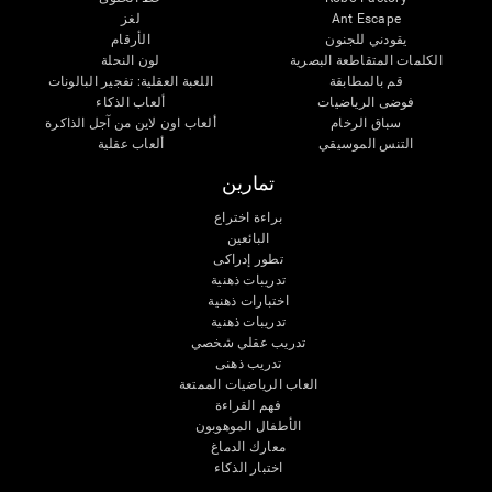
Ant Escape
لغز
يقودني للجنون
الأرقام
الكلمات المتقاطعة البصرية
لون النحلة
قم بالمطابقة
اللعبة العقلية: تفجير البالونات
فوضى الرياضيات
ألعاب الذكاء
سباق الرخام
ألعاب اون لاين من آجل الذاكرة
التنس الموسيقي
ألعاب عقلية
تمارين
براءة اختراع
البائعين
تطور إدراكى
تدريبات ذهنية
اختبارات ذهنية
تدريبات ذهنية
تدريب عقلي شخصي
تدريب ذهنى
العاب الرياضيات الممتعة
فهم القراءة
الأطفال الموهوبون
معارك الدماغ
اختبار الذكاء