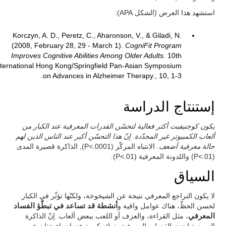
استشهد هذا العرض (الشكل APA):
Korczyn, A. D., Peretz, C., Aharonson, V., & Giladi, N.
(2008, February 28, 29 - March 1).
CogniFit Program
Improves Cognitive Abilities Among Older Adults
. 10th
nternational Hong Kong/Springfield Pan-Asian Symposium
on Advances in Alzheimer Therapy., 10, 1-3.
إستنتاج الدراسة
يكون كوجنيفيت أكثر فعالية لتحسّن القدرات المعرفية عند الكبار من
ألعاب الكمبيوتر غير المحدّدة. إنّ هذا التحسّن أكبر عند الناس الذين لهم
حالة معرفية أضعف
. الانتباه المركّز (P<.0001), الذاكرة قصيرة المدى
(P<.01) واللدونة المعرفية (P<.01).
السياق
لا يكون التراجع المعرفي نتيجة عن الشيخوخة، ولكنّها تؤثّر في الكبار.
لحسن الحظّ، هناك عوامل واقية و
أنشطة قد تساعد في تبطّؤ الفساد
المعرفي
، مثل القراءة، والعزف أو اللعب ببعض ألعاب. إنّ الذاكرة