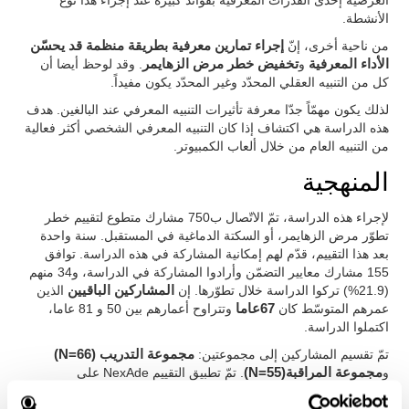
العرضية إحدى القدرات المعرفية بفوائد كبيرة عند إجراء هذا نوع
الأنشطة.
من ناحية أخرى، إنّ
إجراء تمارين معرفية بطريقة منظمة قد يحسّن
الأداء المعرفية
و
تخفيض خطر مرض الزهايمر
. وقد لوحظ أيضا أن
كل من التنبيه العقلي المحدّد وغير المحدّد يكون مفيداً.
لذلك يكون مهمّاً جدّا معرفة تأثيرات التنبيه المعرفي عند البالغين. هدف
هذه الدراسة هي اكتشاف إذا كان التنبيه المعرفي الشخصي أكثر فعالية
من التنبيه العام من خلال ألعاب الكمبيوتر.
المنهجية
لإجراء هذه الدراسة، تمّ الاتّصال ب750 مشارك متطوع لتقييم خطر
تطوّر مرض الزهايمر، أو السكتة الدماغية في المستقبل. سنة واحدة
بعد هذا التقييم، قدّم لهم إمكانية المشاركة في هذه الدراسة. توافق
155 مشارك معايير التضمّن وأرادوا المشاركة في الدراسة، و34 منهم
(21.9%) تركوا الدراسة خلال تطوّرها. إن
المشاركين الباقيين
الذين
عمرهم المتوسّط كان
67عاما
وتتراوح أعمارهم بين 50 و 81 عاما،
اكتملوا الدراسة.
تمّ تقسيم المشاركين إلى مجموعتين:
مجموعة التدريب (N=66)
و
مجموعة المراقبة(N=55)
. تمّ تطبيق التقييم NexAde على
المجموعتين في البداية ونهاية الدراسة. تمّت
المجموعة التجريبية