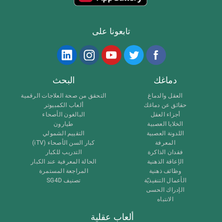
تابعونا على
دماغك
البحث
العقل والدماغ
التحقق من صحة العلاجات الرقمية
حقائق عن دماغك
ألعاب الكمبيوتر
أجزاء العقل
البالغون الأصحاء
الخلايا العصبية
طيارون
اللدونة العصبية
التقييم الشمولي
المعرفة
كبار السن الأصحاء (iTV)
فقدان الذاكرة
التدريب للكبار
الإعاقة الذهنية
الحالة المعرفية عند الكبار
وظائف ذهنية
المراجعة المستمرة
الأعمال التنفيذيّة
تصنيف SG4D
الإدراك الحسى
الانتباه
ألعاب عقلية