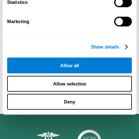
Statistics
إضافة إلى ذلك،
أظهرت هذه المجموعة تحسّنا في 4 من القدرات
المعرفية أكثر من مجموعة المراقبة
. كانت هذه القدرات:
الانتباه
المركّز
(P<.0001)، و
التعلّم البصري-المكاني
(P<.001)، و
الذاكرة
Marketing
قصيرة المدى
(P<.01) و
اللدونة المعرفية
(P<.01). إنّ تحليل
التقييمات تشير إلى أنّ عندما كان الدرجة الابتدائية منخفضة، كان تحسّن
المجموعة التي استخدمت كوجنيفيت أكبر من المجموعة التي
استخدمت ألعاب الكمبيوتر.
كلّما كانت الدرجة الابتدائية منخفضة كان
Show details
الاختلاف أكبر
.
صحيحا أنّ جميع المشاركين حسّنوا حالة القدرات المعرفية،
ولكن
المجموعة التي استخدمت كوجنيفيت تحسّنت بكثير
. هكذا، نستنتج
Allow all
أنّ
إذا كان التدريب شخصيا ومستمرّ، يكون تأثير التدريب أكثر
فعالية
من استخدام ألعاب غير محدّدة. ويبرز أيضا أنّ التدريب يكون
أكثر فعالية عند المشاركين الذين ابتدأوا بدرجة معرفية منخفضة، الأمر
Allow selection
الذي يشير إلى
أنّ هذا نوع التدريبات مفيد جدّا للناس الذين يعانون
فسادا معرفيّاً
.
Deny