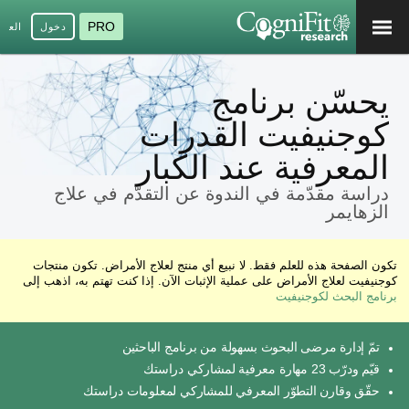
PRO
دخول
العرب
يحسّن برنامج
كوجنيفيت القدرات
المعرفية عند الكبار
دراسة مقدّمة في الندوة عن التقدّم في علاج
الزهايمر
تكون الصفحة هذه للعلم فقط. لا نبيع أي منتج لعلاج الأمراض. تكون منتجات
كوجنيفيت لعلاج الأمراض على عملية الإثبات الآن. إذا كنت تهتم به، اذهب إلى
برنامج البحث لكوجنيفيت
تمّ إدارة مرضى البحوث بسهولة من برنامج الباحثين
قيّم ودرّب 23 مهارة معرفية لمشاركي دراستك
حقّق وقارن التطوّر المعرفي للمشاركي لمعلومات دراستك