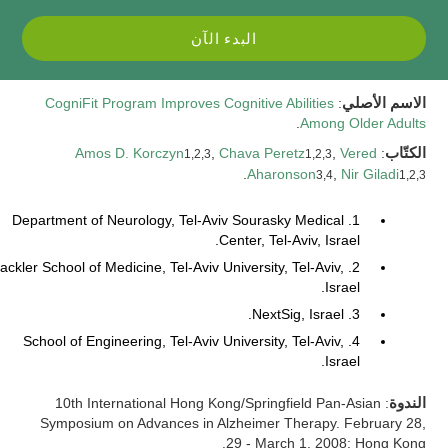
البدء الآن
الاسم الأصلي
:
CogniFit Program Improves Cognitive Abilities
.
Among Older Adults
الكتّاب
:
Vered
,
Chava Peretz
,
Amos D. Korczyn
1,2,3
1,2,3
.
Aharonson
,
Nir Giladi
3,4
1,2,3
1. Department of Neurology, Tel-Aviv Sourasky Medical
Center, Tel-Aviv, Israel.
. Sackler School of Medicine, Tel-Aviv University, Tel-Aviv,
Israel.
3. NextSig, Israel.
4. School of Engineering, Tel-Aviv University, Tel-Aviv,
Israel.
الندوة
: 10th International Hong Kong/Springfield Pan-Asian
Symposium on Advances in Alzheimer Therapy. February 28,
29 - March 1, 2008; Hong Kong.