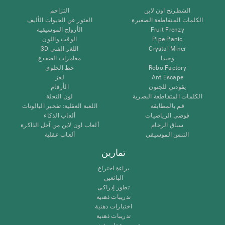
الشطرنج اون لاين
التزاحم
الكلمات المتقاطعة الصغيرة
العثور عن الحيوات الأليف
Fruit Frenzy
الأزواج الموسيقية
Pipe Panic
الوقت واللون
Crystal Miner
اللغز الفني 3D
وحيدا
مغامرات الضفدع
Robo Factory
خط الحلوى
Ant Escape
لغز
يقودني للجنون
الأرقام
الكلمات المتقاطعة البصرية
لون النحلة
قم بالمطابقة
اللعبة العقلية: تفجير البالونات
فوضى الرياضيات
ألعاب الذكاء
سباق الرخام
ألعاب اون لاين من آجل الذاكرة
التنس الموسيقي
ألعاب عقلية
تمارين
براءة اختراع
البائعين
تطور إدراكى
تدريبات ذهنية
اختبارات ذهنية
تدريبات ذهنية