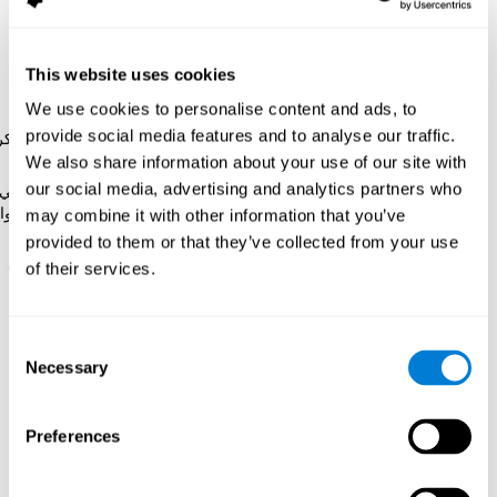
إجراء 24 جلسة تدريب
بكوجنيفيت
(جلسات تدوم 20 دقيقة كلّ 2 أو 3
أيام) خلال 3 شهور. قي المقابل،
تلقّت مجموعة المراقبة قرصا من
ألعاب كمبيوتر
مدّتها مماثلة لكوجنيفيت.
This website uses cookies
إنّ التقييم NexAde
هو برنامج موحّد دقيق لكشف الزهايمر
We use cookies to personalise content and ads, to
بسرعة. إنّ يقيس المهارات التالية: الانتباه المركّز، والانتباه
provide social media features and to analyse our traffic.
المتواصل، والتعرّف، والذاكرة، والتعلّم البصري-المكاني، والذاكر
المكانية قصيرة المدى، والوظائف التنفيذية واللدونة المعرفية.
We also share information about your use of our site with
our social media, advertising and analytics partners who
إنّ قرص ألعاب الكمبيوتر
كان يحتوي 12 لعبة: المثلث الرياضي
المتاهة، X-O، Tangram، التنس، Simon الذاكرة، الذاكرة-الأ
may combine it with other information that you’ve
الأرقام، تتريس، الأغاز، ممارسة الأهداف، لعبة الثعبان.
provided to them or that they’ve collected from your use
إنّ كوجنيفيت
برنامج للتدريب المعرفية الذي يتكيّف لضرورات
of their services.
المستخدم. كان تتغيّر أنشطة التدريب بين المستخدمين، وكذلك
صعوبة الأنشطة أو تكرار كلّ منها. كلّما تكون درجة المستخدم
أعلى، تكون صعوبة الأنشطة أعلى أيضا.
Consent
Necessary
Selection
النتائج
Preferences
أظهرت مقارنة نتائج التقييمات بعد وقبل التدريب أنّ
المجموعتين قد
حسّنتا الأداء
في معظم القدرات المعرفية. ولكن،
المجموعة التي
استخدمت كوجنيفت حسّنت كلّ القدرات المعرفية بطريقة مهمة
.