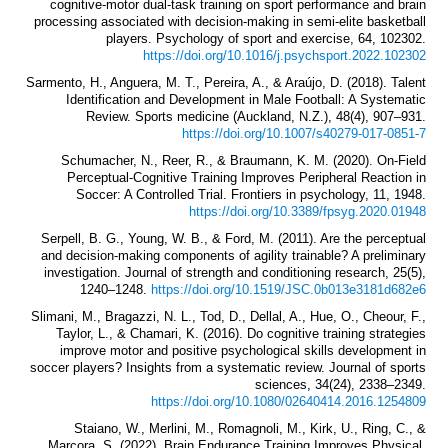
cognitive-motor dual-task training on sport performance and brain
processing associated with decision-making in semi-elite basketball
players. Psychology of sport and exercise, 64, 102302.
https://doi.org/10.1016/j.psychsport.2022.102302
Sarmento, H., Anguera, M. T., Pereira, A., & Araújo, D. (2018). Talent
Identification and Development in Male Football: A Systematic
Review. Sports medicine (Auckland, N.Z.), 48(4), 907–931.
https://doi.org/10.1007/s40279-017-0851-7
Schumacher, N., Reer, R., & Braumann, K. M. (2020). On-Field
Perceptual-Cognitive Training Improves Peripheral Reaction in
Soccer: A Controlled Trial. Frontiers in psychology, 11, 1948.
https://doi.org/10.3389/fpsyg.2020.01948
Serpell, B. G., Young, W. B., & Ford, M. (2011). Are the perceptual
and decision-making components of agility trainable? A preliminary
investigation. Journal of strength and conditioning research, 25(5),
1240–1248.
https://doi.org/10.1519/JSC.0b013e3181d682e6
Slimani, M., Bragazzi, N. L., Tod, D., Dellal, A., Hue, O., Cheour, F.,
Taylor, L., & Chamari, K. (2016). Do cognitive training strategies
improve motor and positive psychological skills development in
soccer players? Insights from a systematic review. Journal of sports
sciences, 34(24), 2338–2349.
https://doi.org/10.1080/02640414.2016.1254809
Staiano, W., Merlini, M., Romagnoli, M., Kirk, U., Ring, C., &
Marcora, S. (2022). Brain Endurance Training Improves Physical,