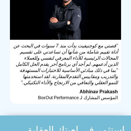
"قصتي مع كوجنيفيت بدأت منذ 7 سنوات في البحث عن
أداة تقييم شاملة من شأنها أن تساعدني على تقسيم
المجالات الرئيسية للأداء المعرفي لنفسي وللعملاء
الذين أدعمهم. لم أجد أي برنامج آخر يقدم الحل الكامل
"بما في ذلك مبادئي الأساسية للاختبارات المستهدفة
والتدريب ومقاييس التقدم/المقارنة. لقد استخدمتها
للنمو العقلي والتعافي من الارتجاج والأداء التكتيكي."
Abhinav Prakash
المؤسس المشارك لـ BoxOut Performance
استثمر في لعبتك العقلية