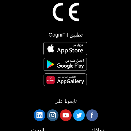
تطبيق CogniFit
تابعونا على
دماغك
البحث