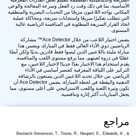
الأساسية، بما في ذلك وقت رد الفعل وسرعة المعالجة والوعي
المكاني. يواجه اللاعبون مزيجًا من التحديات البصرية والمنطقية
التي تتطلب تفكيرًا سريعًا واستجابات سريعة، ومحاكاة عملية
اتخاذ القرار السريعة المطلوبة في المنافسة الرياضية عالية
المستوى.
يضمن اختيار اللاعب من خلال Ace Detector™ مشاركة
الرياضيين ذوي الأداء العالي فقط في المباراة. ويضمن هذا
مباراة مليئة باللاعبين الذين ليسوا فقط قادرين بدنيًا ولكن أيضًا
عقليًا في ذروة لعبتهم، مما يرفع مستوى اللعب والمنافسة.
يقدم استخدام هذا الاختبار بعدًا جديدًا لاختيار اللاعبين، مع
التركيز على اللياقة المعرفية كعنصر أساسي في الأداء
الرياضي. من خلال تحديد اللاعبين الذين يتمتعون بالرشاقة
الذهنية واليقظة في لحظة المباراة، يضمن Ace Detector أن
تكون وتيرة اللعبة واللعب الاستراتيجي على أعلى مستوى، مما
يجعل المباريات أكثر إثارة وتنافسية.
مراجع
Bestwick-Stevenson, T., Toone, R., Neupert, E., Edwards, K., &