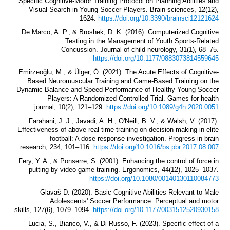
Specific Cognitive-Motor Training Protocol on Planning Abilities and
Visual Search in Young Soccer Players. Brain sciences, 12(12),
1624.
https://doi.org/10.3390/brainsci12121624
De Marco, A. P., & Broshek, D. K. (2016). Computerized Cognitive
Testing in the Management of Youth Sports-Related
Concussion. Journal of child neurology, 31(1), 68–75.
https://doi.org/10.1177/0883073814559645
Emirzeoğlu, M., & Ülger, Ö. (2021). The Acute Effects of Cognitive-
Based Neuromuscular Training and Game-Based Training on the
Dynamic Balance and Speed Performance of Healthy Young Soccer
Players: A Randomized Controlled Trial. Games for health
journal, 10(2), 121–129.
https://doi.org/10.1089/g4h.2020.0051
Farahani, J. J., Javadi, A. H., O'Neill, B. V., & Walsh, V. (2017).
Effectiveness of above real-time training on decision-making in elite
football: A dose-response investigation. Progress in brain
research, 234, 101–116.
https://doi.org/10.1016/bs.pbr.2017.08.007
Fery, Y. A., & Ponserre, S. (2001). Enhancing the control of force in
putting by video game training. Ergonomics, 44(12), 1025–1037.
https://doi.org/10.1080/00140130110084773
Glavaš D. (2020). Basic Cognitive Abilities Relevant to Male
Adolescents' Soccer Performance. Perceptual and motor
skills, 127(6), 1079–1094.
https://doi.org/10.1177/0031512520930158
Lucia, S., Bianco, V., & Di Russo, F. (2023). Specific effect of a