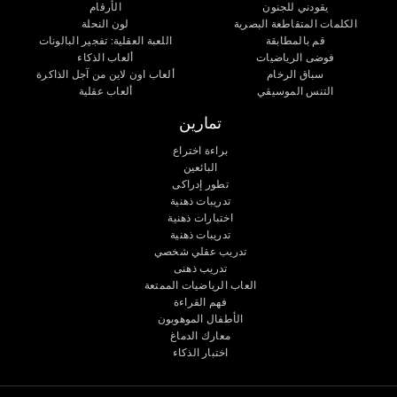
يقودني للجنون
الأرقام
الكلمات المتقاطعة البصرية
لون النحلة
قم بالمطابقة
اللعبة العقلية: تفجير البالونات
فوضى الرياضيات
ألعاب الذكاء
سباق الرخام
ألعاب اون لاين من آجل الذاكرة
التنس الموسيقي
ألعاب عقلية
تمارين
براءة اختراع
البائعين
تطور إدراكى
تدريبات ذهنية
اختبارات ذهنية
تدريبات ذهنية
تدريب عقلي شخصي
تدريب ذهنى
العاب الرياضيات الممتعة
فهم القراءة
الأطفال الموهوبون
معارك الدماغ
اختبار الذكاء