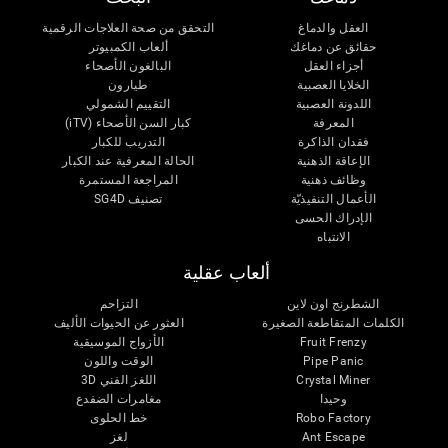
العقل والدماغ
التحقق من صحة العلاجات الرقمية
حقائق عن دماغك
ألعاب الكمبيوتر
أجزاء العقل
البالغون الأصحاء
الخلايا العصبية
طيارون
اللدونة العصبية
التقييم الشمولي
المعرفة
كبار السن الأصحاء (iTV)
فقدان الذاكرة
التدريب للكبار
الإعاقة الذهنية
الحالة المعرفية عند الكبار
وظائف ذهنية
المراجعة المستمرة
الأعمال التنفيذيّة
تصنيف SG4D
الإدراك الحسى
الانتباه
ألعاب عقلية
الشطرنج اون لاين
التزاحم
الكلمات المتقاطعة الصغيرة
العثور عن الحيوات الأليف
Fruit Frenzy
الأزواج الموسيقية
Pipe Panic
الوقت واللون
Crystal Miner
اللغز الفني 3D
وحيدا
مغامرات الضفدع
Robo Factory
خط الحلوى
Ant Escape
لغز