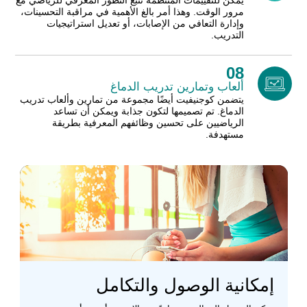
يمكن للتقييمات المنتظمة تتبع التطور المعرفي للرياضي مع
مرور الوقت. وهذا أمر بالغ الأهمية في مراقبة التحسينات،
وإدارة التعافي من الإصابات، أو تعديل استراتيجيات
التدريب.
08
ألعاب وتمارين تدريب الدماغ
يتضمن كوجنيفيت أيضًا مجموعة من تمارين وألعاب تدريب
الدماغ. تم تصميمها لتكون جذابة ويمكن أن تساعد
الرياضيين على تحسين وظائفهم المعرفية بطريقة
مستهدفة.
إمكانية الوصول والتكامل