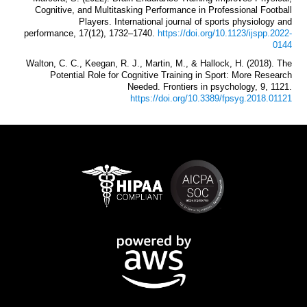
Cognitive, and Multitasking Performance in Professional Football
Players. International journal of sports physiology and
performance, 17(12), 1732–1740.
https://doi.org/10.1123/ijspp.2022-
0144
Walton, C. C., Keegan, R. J., Martin, M., & Hallock, H. (2018). The
Potential Role for Cognitive Training in Sport: More Research
Needed. Frontiers in psychology, 9, 1121.
https://doi.org/10.3389/fpsyg.2018.01121