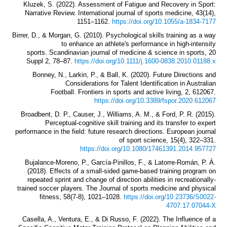
Kluzek, S. (2022). Assessment of Fatigue and Recovery in Sport:
Narrative Review. International journal of sports medicine, 43(14),
1151–1162.
https://doi.org/10.1055/a-1834-7177
Birrer, D., & Morgan, G. (2010). Psychological skills training as a way
to enhance an athlete's performance in high-intensity
sports. Scandinavian journal of medicine & science in sports, 20
Suppl 2, 78–87.
https://doi.org/10.1111/j.1600-0838.2010.01188.x
Bonney, N., Larkin, P., & Ball, K. (2020). Future Directions and
Considerations for Talent Identification in Australian
Football. Frontiers in sports and active living, 2, 612067.
https://doi.org/10.3389/fspor.2020.612067
Broadbent, D. P., Causer, J., Williams, A. M., & Ford, P. R. (2015).
Perceptual-cognitive skill training and its transfer to expert
performance in the field: future research directions. European journal
of sport science, 15(4), 322–331.
https://doi.org/10.1080/17461391.2014.957727
Bujalance-Moreno, P., García-Pinillos, F., & Latorre-Román, P. Á.
(2018). Effects of a small-sided game-based training program on
repeated sprint and change of direction abilities in recreationally-
trained soccer players. The Journal of sports medicine and physical
fitness, 58(7-8), 1021–1028.
https://doi.org/10.23736/S0022-
4707.17.07044-X
Casella, A., Ventura, E., & Di Russo, F. (2022). The Influence of a