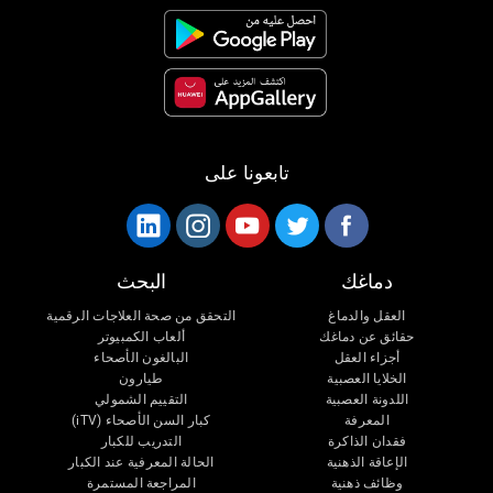
تابعونا على
دماغك
البحث
العقل والدماغ
التحقق من صحة العلاجات الرقمية
حقائق عن دماغك
ألعاب الكمبيوتر
أجزاء العقل
البالغون الأصحاء
الخلايا العصبية
طيارون
اللدونة العصبية
التقييم الشمولي
المعرفة
كبار السن الأصحاء (iTV)
فقدان الذاكرة
التدريب للكبار
الإعاقة الذهنية
الحالة المعرفية عند الكبار
وظائف ذهنية
المراجعة المستمرة