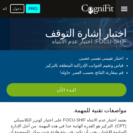
PRO
دخول
العرب
اختبار إشارة التوقف
FOCU-SHIF: اختبار عدم الانتباه
اختبار تقييمى نفسى عصبى
قياس وتقييم الجوانب الإدراكية المتعلقة بالتركيز.
قم بمقارنة النتائج بحسب العمر. حاوله!
البدء الآن
مواصفات تقنية للمهمة.
يعتمد اختبار عدم الانتباه FOCU-SHIF على اختبار كونرز الكلاسيكي
(CPT). التركيز هو القدرة الهامة جدا في هذه المهمة. من أجل الإدارة
السليمة للاختبار، يجب أن تكون في بيئة هادئة حيث يمكن للموضوع أن