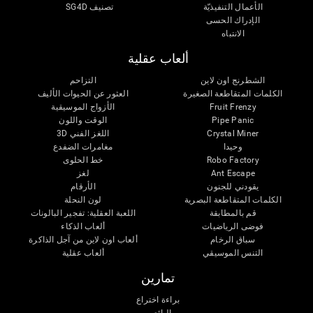
الأعمال التنفيذيّة
تصنيف SG4D
الإدراك الحسى
الانتباه
ألعاب عقلية
الشطرنج اون لاين
التزاحم
الكلمات المتقاطعة الصغيرة
العثور عن الحيوات الأليف
Fruit Frenzy
الأزواج الموسيقية
Pipe Panic
الوقت واللون
Crystal Miner
اللغز الفني 3D
وحيدا
مغامرات الضفدع
Robo Factory
خط الحلوى
Ant Escape
لغز
يقودني للجنون
الأرقام
الكلمات المتقاطعة البصرية
لون النحلة
قم بالمطابقة
اللعبة العقلية: تفجير البالونات
فوضى الرياضيات
ألعاب الذكاء
سباق الرخام
ألعاب اون لاين من آجل الذاكرة
التنس الموسيقي
ألعاب عقلية
تمارين
براءة اختراع