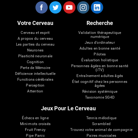
Votre Cerveau
Recherche
Cerveau et esprit
Validation thérapeutique
numérique
A propos du cerveau
Jeux d'ordinateur
Les parties du cerveau
Adultes en bonne santé
Neurones
Pilotes
Plasticité neuronale
Évaluation holistique
Cognition
Personnes âgées en bonne santé
Perte de Mémoire
(iTV)
Déficience intellectuelle
Entraînement adultes âgés
Functions cérébrales
État cognitif chez les personnes
Perception
âgées
Attention
Révision systémique
Taxonomie SG4D
Jeux Pour Le Cerveau
Échecs en ligne
Tennis mélodique
Mini-mots croisés
Scrambled
Fruit Frenzy
Trouvez votre animal de compagnie
Pipe Panic
Paires musicales