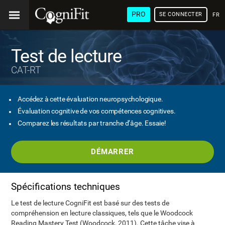
PRO
SE CONNECTER
FRA
Test de lecture
CAT-RT
Accédez à cette évaluation neuropsychologique.
Évaluation cognitive de vos compétences cognitives.
Comparez les résultats par tranche d’âge. Essaie!
DÉMARRER
Spécifications techniques
Le test de lecture CogniFit est basé sur des tests de
compréhension en lecture classiques, tels que le Woodcock
Reading Mastery Test (Woodcock, 2011). Cette tâche vise à