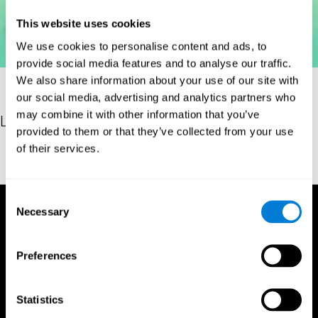
This website uses cookies
We use cookies to personalise content and ads, to
provide social media features and to analyse our traffic.
We also share information about your use of our site with
our social media, advertising and analytics partners who
may combine it with other information that you’ve
Les références
provided to them or that they’ve collected from your use
of their services.
Woodcock, R. W. (2011). Woodcock Reading Mastery Tests, Third
Edition (WRMT-III). APA PsycTests.
Consent
Necessary
Selection
Preferences
Statistics