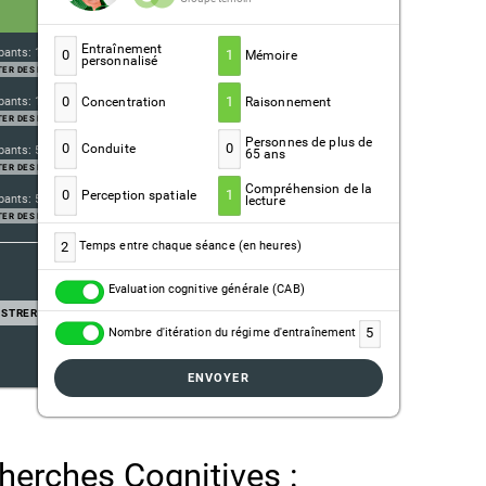
Entraînement
pants: 11
0
1
Mémoire
personnalisé
ER DES PARTICIPANTS
0
1
pants: 11
Concentration
Raisonnement
ER DES PARTICIPANTS
Personnes de plus de
0
0
Conduite
pants: 5
65 ans
ER DES PARTICIPANTS
Compréhension de la
0
1
Perception spatiale
pants: 5
lecture
ER DES PARTICIPANTS
2
Temps entre chaque séance (en heures)
Evaluation cognitive générale (CAB)
ISTRER
5
Nombre d'itération du régime d'entraînement
ENVOYER
herches Cognitives :