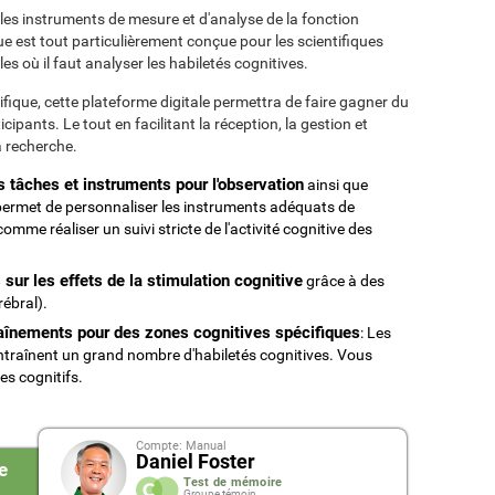
les instruments de mesure et d'analyse de la fonction
ue est tout particulièrement conçue pour les scientifiques
s où il faut analyser les habiletés cognitives.
ifique, cette plateforme digitale permettra de faire gagner du
ipants. Le tout en facilitant la réception, la gestion et
a recherche.
s tâches et instruments pour l'observation
ainsi que
 permet de personnaliser les instruments adéquats de
mme réaliser un suivi stricte de l'activité cognitive des
sur les effets de la stimulation cognitive
grâce à des
ébral).
raînements pour des zones cognitives spécifiques
: Les
traînent un grand nombre d'habiletés cognitives. Vous
es cognitifs.
Compte: Manual
Daniel Foster
e
Test de mémoire
Groupe témoin