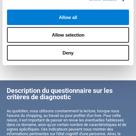
Identifier les forces et les faiblesses cognitives dans le
Allow all
domaine de la lecture
Grâce à ce test, il sera possible de connaître l'état des zones du
cerveau destinées à la lecture. Un mauvais état de ces
capacités pourrait nous aider à comprendre pourquoi l'utilisateur
Allow selection
a des difficultés à effectuer une lecture complète et agile, et à
concevoir un plan d'action adapté pour renforcer ces domaines.
Cependant, de bons résultats indiqueraient que la personne a
des capacités cognitives liées à la lecture égales ou
Deny
supérieures à la moyenne, selon son segment d'âge.
Description du questionnaire sur les
critères de diagnostic
Au quotidien, nous utilisons constamment la lecture, lorsque nous
faisons du shopping, au travail ou pour profiter d'un livre. Pour cette
raison, il est important de passer en revue les éventuelles faiblesses
dans ce domaine, ainsi qu'un certain nombre de caractéristiques et de
signes spécifiques. Ces indicateurs peuvent nous montrer des
informations pertinentes sur l'état cognitif d'une personne. Ainsi, la