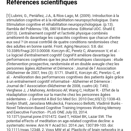
Références scientifiques
[1] Lubrini, G., Periáñez, J.A., & Ríos-Lago, M. (2009). Introduction à la
stimulation cognitive et à la réhabilitation neuropsychologique. Dans
Stimulation cognitive et réhabilitation neuropsychologique. (p.13).
Rambla del Poblenou 156, 08018 Barcelona: Editorial UOC. Shatil E
(2013). L'entraînement cognitif et l'activité physique combinés
améliorent-ils davantage les capacités cognitives que chacun d'entre
eux seul ? Un essai contrôlé de quatre conditions randomisées chez
des adultes en bonne santé. Front. Aging Neurosci. 5:8. doi:
10.3389/fnagi.2013.00008. Korczyn dC, Peretz C, Aharonson V, et al. -
Le logiciel d'entraînement cognitif CogniFit améliore davantage les
performances cognitives que les jeux informatiques classiques : étude
d'intervention prospective, randomisée et en double aveugle chez les
personnes âgées.Alzheimer et Démence : Journal de l' Association
d'Alzheimer de 2007, tres (3): S171. Shatil E, Korczyn dC, Peretzc C, et
al. - Amélioration des performances cognitives des patients âgés grâce
à un entraînement cognitif informatisé - Alzheimer et Démence :
Journal de l' Association d'Alzheimer de 2008, cuatro (4): T492.
Verghese J, J Mahoney, Ambrosio AF, Wang C, Holtzer R. - Effet de la
réadaptation cognitive sur la marche chez les personnes âgées
sédentaires - J Gerontol A Biol Sci Med Sci. 2010 Dec;65(12):1338-43.
Evelyn Shatil, Jaroslava Mikulecká, Francesco Bellotti, Vladimír Burěs -
Novel Television-Based Cognitive Training Improves Working Memory
and Executive Function - PLoS ONE July 03, 2014.
10.1371/journal.pone.0101472. Gard T, Hölzel BK, Lazar SW. The
potential effects of meditation on age-related cognitive decline: a
systematic review. Ann N Y Acad Sci. 2014 Jan; 1307:89-103. doi:
10.1111/nyas.12348. 2. Voss MW et al. Plasticity of brain networks in a