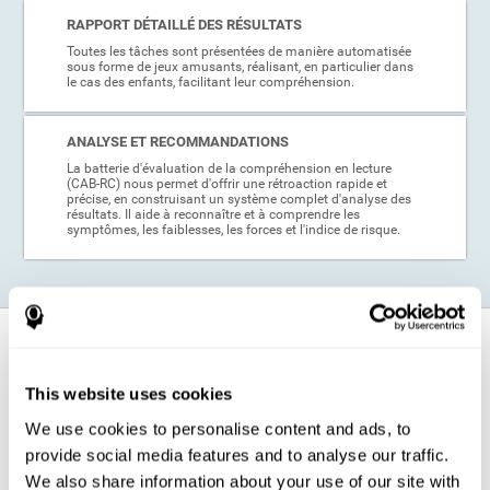
RAPPORT DÉTAILLÉ DES RÉSULTATS
Toutes les tâches sont présentées de manière automatisée
sous forme de jeux amusants, réalisant, en particulier dans
le cas des enfants, facilitant leur compréhension.
ANALYSE ET RECOMMANDATIONS
La batterie d'évaluation de la compréhension en lecture
(CAB-RC) nous permet d'offrir une rétroaction rapide et
précise, en construisant un système complet d'analyse des
résultats. Il aide à reconnaître et à comprendre les
symptômes, les faiblesses, les forces et l'indice de risque.
Dans quels cas est-il conseillé
d'appliquer ce test cognitif de
compréhension en lecture?
This website uses cookies
We use cookies to personalise content and ads, to
Grâce à ses excellentes qualités psychométriques et à sa facilité
provide social media features and to analyse our traffic.
d'application, le test de compréhension de lecture CogniFit (CAB-RC)
peut être très utile dans une grande variété de cas. Par exemple, si un
We also share information about your use of our site with
enfant a des problèmes de lecture en classe, ce test peut être